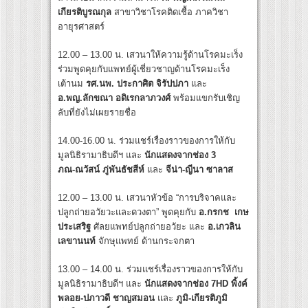
เกียรติบูรณกุล
สาขาวิชาโรคติดเชื้อ ภาควิชา
อายุรศาสตร์
12.00 – 13.00 น. เสวนาให้ความรู้ด้านโรคมะเร็ง
ร่วมพูดคุยกับแพทย์ผู้เชี่ยวชาญด้านโรคมะเร็ง
เต้านม
รศ.นพ. ประกาศิต จิรัปปภา
และ
อ.พญ.ลักขณา อดิเรกลาภวงศ์
พร้อมแขกรับเชิญ
ลับที่ยังไม่เผยรายชื่อ
14.00-16.00 น. ร่วมแชร์เรื่องราวของการให้กับ
มูลนิธิรามาธิบดีฯ และ
นักแสดงจากช่อง 3
ภณ
-ณวัสน์ ภู่พันธัชสีห์
และ
จีน่า
-ญีนา ซาลาส
12.00 – 13.00 น. เสวนาหัวข้อ “การบริจาคและ
ปลูกถ่ายอวัยวะและดวงตา” พูดคุยกับ
อ.กรกช เกษ
ประเสริฐ
ศัลยแพทย์ปลูกถ่ายอวัยะ และ
อ.เกวลิน
เลขานนท์
จักษุแพทย์ ด้านกระจกตา
13.00 – 14.00 น. ร่วมแชร์เรื่องราวของการให้กับ
มูลนิธิรามาธิบดีฯ และ
นักแสดงจากช่อง 7
HD พิ้งค์
พลอย-ปภาวดี ชาญสมอน
และ
ภูมิ
-เกียรติภูมิ