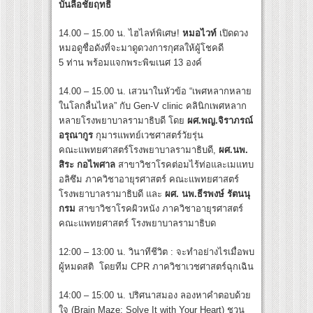
บันลือชัยฤทธิ์
14.00 – 15.00 น. ไฮไลท์พิเศษ!
หมอไวท์
เปิดดวง
หมอดูชื่อดังที่จะมาดูดวงการกุศลให้ผู้โชคดี
5 ท่าน พร้อมแจกพระพิฆเนศ 13 องค์
14.00 – 15.00 น. เสวนาในหัวข้อ “เพศหลากหลาย
ในโลกลื่นไหล” กับ Gen-V clinic คลินิกเพศหลาก
หลายโรงพยาบาลรามาธิบดี โดย
ผศ.พญ.จิราภรณ์
อรุณากูร
กุมารแพทย์เวชศาสตร์วัยรุ่น
คณะแพทยศาสตร์โรงพยาบาลรามาธิบดี,
ผศ.นพ.
สิระ กอไพศาล
สาขาวิชาโรคต่อมไร้ท่อและเมแทบ
อลิซึม ภาควิชาอายุรศาสตร์ คณะแพทยศาสตร์
โรงพยาบาลรามาธิบดี และ
ผศ. นพ.ธีรพงษ์ รัตนนุ
กรม
สาขาวิชาโรคผิวหนัง ภาควิชาอายุรศาสตร์
คณะแพทยศาสตร์ โรงพยาบาลรามาธิบด
12:00 – 13:00 น. วินาทีชีวิต : จะทำอย่างไรเมื่อพบ
ผู้หมดสติ โดยทีม CPR ภาควิชาเวชศาสตร์ฉุกเฉิน
14:00 – 15:00 น. ปริศนาสมอง ลองหาคำตอบด้วย
ใจ (Brain Maze: Solve It with Your Heart) ชวน