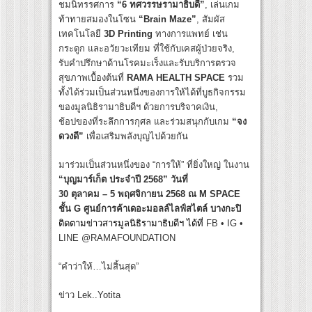
ชมนิทรรศการ
“6 ทศวรรษรามาธิบดี”
, เล่นเกม
ท้าทายสมองในโซน
“
Brain Maze”
, สัมผัส
เทคโนโลยี
3
D Printing
ทางการแพทย์ เช่น
กระดูก และอวัยวะเทียม ที่ใช้กับเคสผู้ป่วยจริง,
รับคำปรึกษาด้านโรคมะเร็งและรับบริการตรวจ
สุขภาพเบื้องต้นที่
RAMA HEALTH SPACE
รวม
ทั้งได้ร่วมเป็นส่วนหนึ่งของการให้ได้ที่บูธกิจกรรม
ของมูลนิธิรามาธิบดีฯ ด้วยการบริจาคเงิน,
ช้อปของที่ระลึกการกุศล และร่วมสนุกกับเกม
“จง
ดวงดี”
เพื่อเสริมพลังบุญไปด้วยกัน
มาร่วมเป็นส่วนหนึ่งของ “การให้” ที่ยิ่งใหญ่ ในงาน
“บุญมาร์เก็ต ประจำปี
2568” วันที่
30 ตุลาคม – 5 พฤศจิกายน 2568 ณ M SPACE
ชั้น G ศูนย์การค้าเดอะมอลล์ไลฟ์สไตล์ บางกะปิ
ติดตามข่าวสารมูลนิธิรามาธิบดีฯ ได้ที่
FB • IG •
LINE @RAMAFOUNDATION
“คำว่าให้…ไม่สิ้นสุด”
ข่าว Lek..Yotita