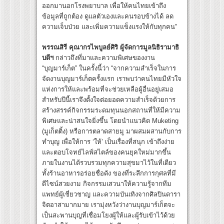
ออกมานอกโรงพยาบาล เพื่อให้คนไทยเข้าถึง
ข้อมูลที่ถูกต้อง ดูแลตัวเองและคนรอบข้างได้ ลด
ความเจ็บป่วย และเพิ่มความแข็งแรงให้กับทุกคน”
พรรณสิรี คุณากรไพบูลย์ศิริ ผู้จัดการมูลนิธิรามาธิ
บดีฯ
กล่าวถึงที่มาและความพิเศษของงาน
“บุญมาร์เก็ต” ในครั้งนี้ว่า “จากความสำเร็จในการ
จัดงานบุญมาร์เก็ตครั้งแรก เราพบว่าคนไทยมีหัวใจ
แห่งการให้และพร้อมที่จะช่วยเหลือผู้อื่นอยู่เสมอ
สำหรับปีนี้เราจึงตั้งใจต่อยอดความสำเร็จด้วยการ
สร้างสรรค์กิจกรรมระดมทุนนอกสถานที่ให้มีความ
พิเศษและน่าสนใจยิ่งขึ้น โดยนำแนวคิด Muketing
(มูเก็ตติ้ง) หรือการตลาดสายมู มาผสมผสานกับการ
ทำบุญ เพื่อให้การ ‘ให้’ เป็นเรื่องที่สนุก เข้าถึงง่าย
และตอบโจทย์ไลฟ์สไตล์ของคนยุคใหม่มากขึ้น
ภายในงานได้รวบรวมทุกความสุขมาไว้ในที่เดียว
ทั้งร้านอาหารอร่อยชื่อดัง ของที่ระลึกการกุศลที่มี
ดีไซน์สวยงาม กิจกรรมเสวนาให้ความรู้จากทีม
แพทย์ผู้เชี่ยวชาญ และความบันเทิงจากศิลปินดารา
จิตอาสามากมาย เรามุ่งหวังว่างานบุญมาร์เก็ตจะ
เป็นสะพานบุญที่เชื่อมโยงผู้ให้และผู้รับเข้าไว้ด้วย