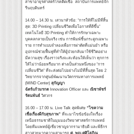
สาขาอายุรศาสตร์โรคติดเชื้อ สถาบันการแพทย์จัก
รีนฤบดินทร์
14.00 – 14.30 น. เสวนาหัวข้อ: “การให้ที่ไม่มีที่สิ้น
สุด: 3D Printing เปลี่ยนชีวิตเพื่อโอกาสที่ดีขึ้น”
เทคโนโลยี 3D Printing ทำให้การรักษาเฉพาะ
บุคคลกลายเป็นจริง เช่น การพิมพ์ชิ้นกระดูกเฉพาะ
ราย การทำแบบจำลองเพื่อการผ่าตัดที่แม่นยำ หรือ
อุปกรณ์ช่วยฟื้นฟูที่ทำให้ผู้ป่วยกลับมาใช้ชีวิตอย่าง
มีความสุข เรื่องราวจริงจะสะท้อนให้เห็นว่า ทุกการ
ให้ไม่ว่าน้อยหรือมาก ต่างเป็นส่วนหนึ่งของ “การ
เปลี่ยนชีวิต” ที่จะส่งต่อไปอย่างไม่มีที่สิ้นสุด โดย 2
วิทยากรจากศูนย์พัฒนานวัตกรรมทางการแพทย์
(MIND Center)
สุกัญญา
ฉัตร์แก้วมรกต
Innovation Officer และ
ณิชาพัชร์
รัตนพันธ์
วิศวกร
16.00 – 17.00 น. Live Talk สุดพิเศษ
“ไขความ
เชื่อเรื่องผีกับสุขภาพ”
ที่จะมาไขข้อข้องใจเรื่อง
เหนือธรรมชาติในมุมมองวิทยาศาสตร์การแพทย์
โดยทีมแพทย์ผู้เชี่ยวชาญจากรามาธิบดี และพีธีกร
สาวสวยมากความสามารถ
ศ. พญ.ศศิโสภิณ