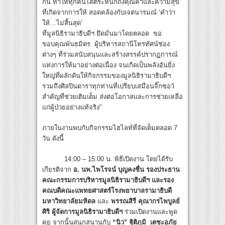
กัน ทำให้ทุกคนได้ตระหนักถึงคุณค่าและความสุข
ที่เกิดจากการให้ สอดคล้องกับเจตนารมณ์ ‘คำว่า
ให้…ไม่สิ้นสุด’
ที่มูลนิธิรามาธิบดีฯ ยึดมั่นมาโดยตลอด
ขอ
ขอบคุณพันธมิตร ผู้บริหารสถานีโทรทัศน์ช่อง
ต่างๆ ที่ร่วมสนับสนุนและสร้างสรรค์ปรากฏการณ์
แห่งการให้มาอย่างต่อเนื่อง จนเกิดเป็นพลังอันยิ่ง
ใหญ่ที่ผลักดันให้กิจกรรมของมูลนิธิรามาธิบดีฯ
รวมถึงศิลปินดาราทุกท่านที่เปรียบเสมือนจิ๊กซอว์
สำคัญที่ช่วยเติมเต็ม ส่งต่อโอกาสและการช่วยเหลือ
แก่ผู้ป่วยอย่างแท้จริง”
ภายในงานพบกับกิจกรรมไฮไลท์ที่จัดเต็มตลอด 7
วัน ดังนี้
14:00 – 15:00 น. พิธีเปิดงาน โดยได้รับ
เกียรติจาก
อ. นพ.ไพโรจน์ บุญคงชื่น รองประธาน
คณะกรรมการบริหารมูลนิธิรามาธิบดีฯ และรอง
คณบดีคณะแพทยศาสตร์โรงพยาบาลรามาธิบดี
มหาวิทยาลัยมหิดล
และ
พรรณสิรี คุณากรไพบูลย์
ศิริ ผู้จัดการมูลนิธิรามาธิบดีฯ
ร่วมเปิดงานและพูด
คุย จากนั้นสนุกสนานกับ
“นิว” ฐิติภูมิ เตชะอภัย