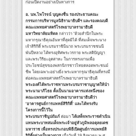
ก่อนเปิดงานอย่างเป็นทางการ
อ. นพ.ไพโรจน์ บุญคงชื่น รองประธานคณะ
กรรมการบริหารมูลนิธิรามาธิบดีฯ และรองคณบดี
คณะแพทยศาสตร์โรงพยาบาลรามาธิบดี
มหาวิทยาลัยมหิดล
กล่าวว่า “ด้วยสำนึกในพระ
มหากรุณาธิคุณอันหาที่สุดมิได้ ที่สมเด็จพระนาง
เจ้าสิริกิติ์ พระบรมราชินีนาถ พระบรมราชชนนี
พันปีหลวง ได้ทรงอุทิศพระวรกาย พระสติปัญญา
และพระวิริยะอุตสาหะ ในการทรงงานเพื่อ
ประโยชน์สุขของพสกนิกรชาวไทยตลอดพระชนม์
ชีพ โดยเฉพาะอย่างยิ่ง พระมหากรุณาธิคุณที่ทรงมี
ต่อคณะแพทยศาสตร์โรงพยาบาลรามาธิบดี
พระองค์ได้พระราชทานพระบรมราชานุญาตให้นำ
พระนามาภิไธย ตั้งเป็นนามอาคารแห่งหนึ่งของ
คณะแพทยศาสตร์โรงพยาบาลรามาธิบดีว่า
‘อาคารศูนย์การแพทย์สิริกิติ์’ และได้ทรงรับ
โครงการนี้ไว้ใน
พระบรมราชินูปถัมภ์
ต่อมา
ได้เสด็จพระราชดำเนิน
แทนพระบาทสมเด็จพระเจ้าอยู่หัวภูมิพลอดุลยเดช
มหาราช เพื่อทรงประกอบพิธีเปิดศูนย์การแพทย์สิ
ริกิติ์อย่างเป็นทางการ
เมื่อวันที่ 19 สิงหาคม พ.ศ.