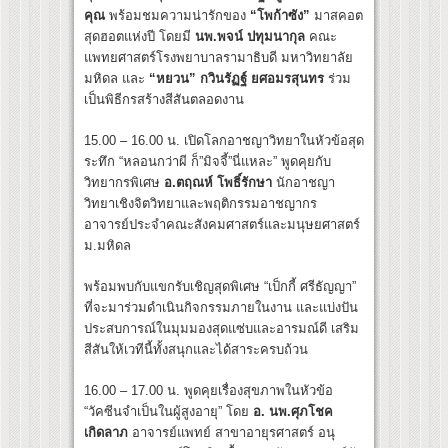
คุณ
พร้อมชมความน่ารักของ
“โพก้าซัง”
มาสคอต
สุดฮอตแห่งปี โดยมี
นพ.พจน์ ปทุมนากุล
คณะ
แพทยศาสตร์โรงพยาบาลรามาธิบดี มหาวิทยาลัย
มหิดล และ
“หยวน” กวินรัฏฐ์ ยศอมรสุนทร
ร่วม
เป็นพิธีกรสร้างสีสันตลอดงาน
15.00 – 16.00 น. เปิดโลกอาชญาวิทยาในหัวข้อสุด
ระทึก “หลอนกว่าผี ก็”มิจจี้”นี่แหละ” พูดคุยกับ
วิทยากรพิเศษ
อ.ตฤณห์ โพธิ์รักษา
นักอาชญา
วิทยาเชิงจิตวิทยาและพฤติกรรมอาชญากร
อาจารย์ประจำคณะสังคมศาสตร์และมนุษยศาสตร์
ม.มหิดล
พร้อมพบกับแขกรับเชิญสุดพิเศษ “เป็กกี้ ศรีธัญญา”
ที่จะมาร่วมดำเนินกิจกรรมภายในงาน และแบ่งปัน
ประสบการณ์ในมุมมองสุดแซ่บและอารมณ์ดี เสริม
สีสันให้เวทีนี้ทั้งสนุกและได้สาระครบถ้วน
16.00 – 17.00 น. พูดคุยเรื่องสุขภาพในหัวข้อ
“วัคซีนจำเป็นในผู้สูงอายุ” โดย
อ. นพ.ศุภโชค
เกิดลาภ
อาจารย์แพทย์ สาขาอายุรศาสตร์ อนุ