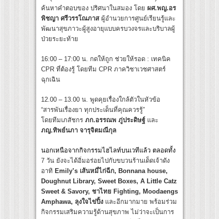
ค้นหาคำตอบของ ปริศนาในสมอง โดย
ผศ.พญ.อร
พิชญา ศรีวรรโณภาส
ผู้อำนวยการศูนย์เรียนรู้และ
พัฒนาสุขภาวะผู้สูงอายุแบบครบวงจรและบริบาลผู้
ป่วยระยะท้าย
16:00 – 17:00 น. กดให้ถูก ช่วยให้รอด : เทคนิค
CPR ที่ต้องรู้ โดยทีม CPR ภาควิชาเวชศาสตร์
ฉุกเฉิน
12.00 – 13.00 น. พูดคุยเรื่องใกล้ตัวในหัวข้อ
“สารพันเรื่องยา ทุกประเด็นที่คุณควรรู้”
โดยทีมเภสัชกร
ภก.อรรณพ ภู่ประดิษฐ์
และ
ภญ.ทิพย์นภา จารุจิตมณีกุล
นอกเหนือจากกิจกรรมไฮไลท์บนเวทีแล้ว ตลอดทั้ง
7 วัน ยังจะได้อิ่มอร่อยไปกับขบวนร้านเด็ดเจ้าดัง
อาทิ
Emily’s เส้นหมี่ไก่ฉีก, Bonnana house,
Doughnut Library, Sweet Boxes, A Little Catz
Sweet & Savory, ชาไทย Fighting, Moodaengs
Amphawa, ลุงใจไข่ปิ้ง
และอีกมากมาย พร้อมร่วม
กิจกรรมเสริมความรู้ด้านสุขภาพ ไม่ว่าจะเป็นการ