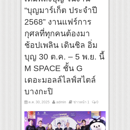
สุดชีวิต โกนหัวรับบทแม่ชี นำทีมนักแสดงประชันความสยอง!
“บุญมาร์เก็ต ประจำปี
inal “Under Her Rules ใต้เงาจันทรา” เปิดเคมี “อุ้ม–มีนา” ประกบคู่ครั้งสำคัญ ชวนแฟนปั
2568” งานแฟร์การ
กุศลที่ทุกคนต้องมา
ช้อปเพลิน เดินชิล อิ่ม
บุญ 30 ต.ค. – 5 พ.ย. นี้
M SPACE ชั้น G
เดอะมอลล์ไลฟ์สไตล์
บางกะปิ
ต.ค. 30, 2025
admin
ข่าวหน้า 1
0