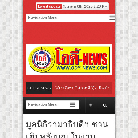
Latest update
สิงหาคม 6th, 2026 2:20 PM
inal “Under Her Rules ใต้เงาจันทรา” เปิดเคมี “อุ้ม–มีนา” ประกบคู่ครั้งสำคัญ ชวนแฟนปั
LATEST NEWS
นไทย “เลิกอาย เลิกเงียบ เลิกชะล่าใจ” เรื่อง HPV ในแคมเปญ “HPV ไม่เป็นไร…ไม่ได้”
ยงเชียร์ สู่ทีมชาติไทย ชวนแฟนลูกยางใกล้ชิดนักตบสาวทีมชาติไทย 15 ส.ค.นี้
มูลนิธิรามาธิบดีฯ ชวน
ฝาผนังระดับโลก “ปู่ม่านย่าม่าน” เรียนรู้นวัตกรรมผักเชียงดาใน “หอมแผ่นดินฯ”
เติมพลังบุญ ในงาน
อร์มยักษ์ ‘คุณยายวรนาฏ’ (INHERIT) เตรียมคายตะขาบหนังไทยในรอบปฐมทัศน์โลก ณ เ