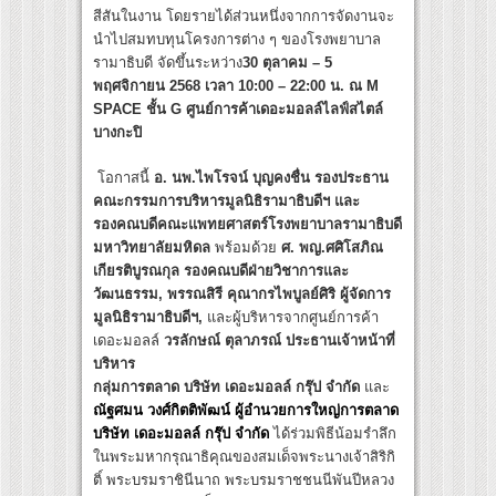
สีสันในงาน โดยรายได้ส่วนหนึ่งจากการจัดงานจะ
นำไปสมทบทุนโครงการต่าง ๆ ของโรงพยาบาล
รามาธิบดี จัดขึ้นระหว่าง
30 ตุลาคม – 5
พฤศจิกายน 2568 เวลา 10:00 – 22:00 น. ณ M
SPACE ชั้น G ศูนย์การค้าเดอะมอลล์ไลฟ์สไตล์
บางกะปิ
โอกาสนี้
อ. นพ.ไพโรจน์ บุญคงชื่น รองประธาน
คณะกรรมการบริหารมูลนิธิรามาธิบดีฯ และ
รองคณบดีคณะแพทยศาสตร์โรงพยาบาลรามาธิบดี
มหาวิทยาลัยมหิดล
พร้อมด้วย
ศ. พญ.ศศิโสภิณ
เกียรติบูรณกุล รองคณบดีฝ่ายวิชาการและ
วัฒนธรรม,
พรรณสิรี คุณากรไพบูลย์ศิริ ผู้จัดการ
มูลนิธิรามาธิบดีฯ,
และผู้บริหารจากศูนย์การค้า
เดอะมอลล์
วรลักษณ์ ตุลาภรณ์
ประธานเจ้าหน้าที่
บริหาร
กลุ่มการตลาด บริษัท เดอะมอลล์ กรุ๊ป จำกัด
และ
ณัฐศมน วงศ์กิตติพัฒน์ ผู้อำนวยการใหญ่การตลาด
บริษัท เดอะมอลล์ กรุ๊ป จำกัด
ได้ร่วมพิธีน้อมรำลึก
ในพระมหากรุณาธิคุณของสมเด็จพระนางเจ้าสิริกิ
ติ์ พระบรมราชินีนาถ พระบรมราชชนนีพันปีหลวง