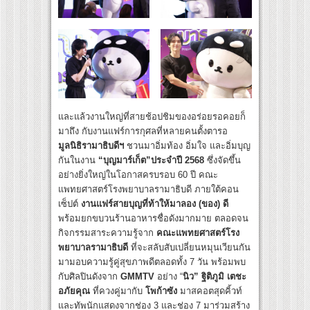
และแล้วงานใหญ่ที่สายช้อปชิมของอร่อยรอคอยก็
มาถึง กับงานแฟร์การกุศลที่หลายคนตั้งตารอ
มูลนิธิรามาธิบดีฯ
ชวนมาอิ่มท้อง อิ่มใจ และอิ่มบุญ
กันในงาน
“บุญมาร์เก็ต”ประจำปี 2568
ซึ่งจัดขึ้น
อย่างยิ่งใหญ่ในโอกาสครบรอบ 60 ปี คณะ
แพทยศาสตร์โรงพยาบาลรามาธิบดี ภายใต้คอน
เซ็ปต์
งานแฟร์สายบุญที่ท้าให้มาลอง (ของ) ดี
พร้อมยกขบวนร้านอาหารชื่อดังมากมาย ตลอดจน
กิจกรรมสาระความรู้จาก
คณะแพทยศาสตร์โรง
พยาบาลรามาธิบดี
ที่จะสลับสับเปลี่ยนหมุนเวียนกัน
มามอบความรู้คู่สุขภาพดีตลอดทั้ง 7 วัน พร้อมพบ
กับศิลปินดังจาก
GMMTV
อย่าง “
นิว” ฐิติภูมิ
เตชะ
อภัยคุณ
ที่ควงคู่มากับ
โพก้าซัง
มาสคอตสุดคิ้วท์
และทัพนักแสดงจากช่อง 3 และช่อง 7 มาร่วมสร้าง