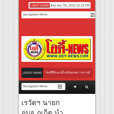
Latest update
สิงหาคม 7th, 2026 10:10 PM
งไทย เตรียมเดบิวต์ลงซีรีย์แนวตั้ง พร้อมเขย่าวงการบันเทิงยุคดิจิทัล
LATEST NEWS
ลใหม่ “Your Candy” พร้อมเสิร์ฟ MV สดใส ได้ “ต้าเหนิง” และ “ณิชา” ร่วมเติมสีสัน
” ปลุกกระแส ผิวโชกุ ผิวโชว์ได้ ตอบโจทย์คนรุ่นใหม่
เรวัตฯ นายก
nal “Under Her Rules ใต้เงาจันทรา” เปิดเคมี “อุ้ม–มีนา” ประกบคู่ครั้งสำคัญ ชวนแฟนปัก
อบจ.ภูเก็ต นำ
ไทย “เลิกอาย เลิกเงียบ เลิกชะล่าใจ” เรื่อง HPV ในแคมเปญ “HPV ไม่เป็นไร…ไม่ได้”