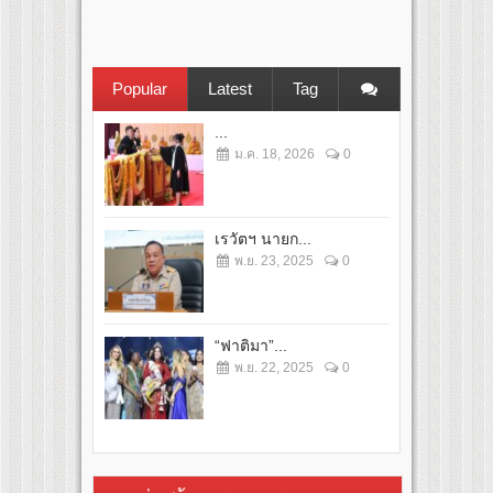
Popular
Latest
Tag
...
ม.ค. 18, 2026
0
เรวัตฯ นายก...
พ.ย. 23, 2025
0
“ฟาติมา”...
พ.ย. 22, 2025
0