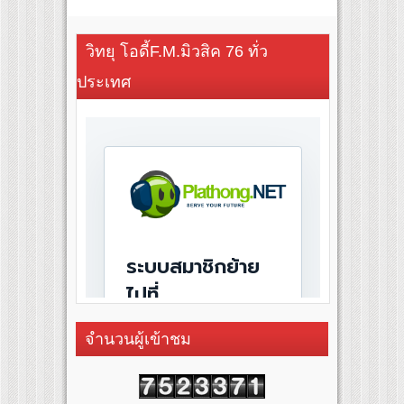
วิทยุ โอดี้F.M.มิวสิค 76 ทั่ว
ประเทศ
จำนวนผู้เข้าชม