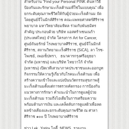
สำหรับงาน “Find your Personal PINK ค้นหาวิธี
ป้องกันและรักษามะเร็งเต้านมที่ใช่ในแบบคุณ” เพื่อ
ยกระดับคุณภาพชีวิตให้กับผู้ป่วยมะเร็งเต้านม จัด
โดยศูนย์จีโนมิกส์ศิริราช คณะแพทยศาสตร์ศิริราช
พยาบาล มหาวิทยาลัยมหิดล ร่วมกับพันธมิตร
สำคัญ ประกอบด้วย บริษัท แอสตร้าเซนเนก้า
(ประเทศไทย) จำกัด โครงการ Art for Cancer,
ศูนย์ถันยรักษ์ โรงพยาบาลศิริราช, ศูนย์จีโนมิกส์
ศิริราช, สถานวิทยามะเร็งศิริราช (SiCA), ลา โรซ-
โพเซย์, เพอเซ็ปทรา, ธนาคารกรุงศรีอยุธยา
จำกัด (มหาชน) และบริษัท ไทยวาโก้ จำกัด
(มหาชน) เปิดเวทีเสวนาภาคประชาชนและออกบูท
กิจกรรมให้ความรู้เกี่ยวกับโรคมะเร็งเต้านม เพื่อ
สร้างความเข้าใจและแบ่งปันนวัตกรรมสุขภาพสู้
มะเร็งเต้านมตั้งแต่การตรวจคัดกรอง การป้องกัน
แนวทางการรักษา คำแนะนำในการดูแลผู้ป่วย
มะเร็งเต้านม รวมถึงไอเดียในการเตรียมความ
พร้อมด้านการเงิน และเคล็ดลับการดูแลผิวเพื่อลด
ผลข้างเคียงและยกระดับคุณภาพชีวิต ณ ศาลา
ศิริราช ๑๐๐ ปี โรงพยาบาลศิริราช
ข่าว Lek..Yotita โอดี้ :NEWS รายงาน