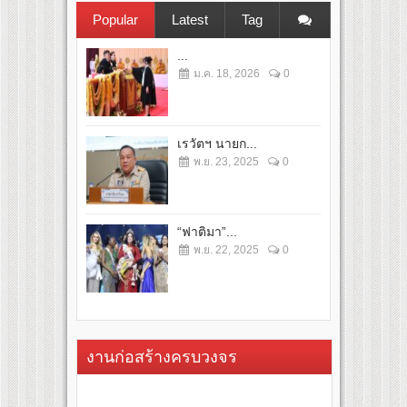
Popular
Latest
Tag
...
ม.ค. 18, 2026
0
เรวัตฯ นายก...
พ.ย. 23, 2025
0
“ฟาติมา”...
พ.ย. 22, 2025
0
งานก่อสร้างครบวงจร