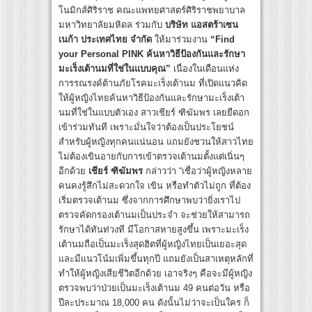
โนมิกส์ศิริราช คณะแพทยศาสตร์ศิริราชพยาบาล
มหาวิทยาลัยมหิดล ร่วมกับ
บริษัท แอสตร้าเซน
เนก้า ประเทศไทย จำกัด
ให้มาร่วมงาน
“Find
your Personal PINK ค้นหาวิธีป้องกันและรักษา
มะเร็งเต้านมที่ใช่ในแบบคุณ”
เนื่องในเดือนแห่ง
การรณรงค์ต้านภัยโรคมะเร็งเต้านม ที่เปิดแนวคิด
ให้ผู้หญิงไทยค้นหาวิธีป้องกันและรักษามะเร็งเต้า
นมที่ใช่ในแบบตัวเอง สาวเชียร์ ฑิฆัมพร เลยยืดอก
เข้าร่วมทันที เพราะมั่นใจว่าต้องเป็นประโยชน์
สำหรับผู้หญิงทุกคนแน่นอน แถมยังชวนให้สาวไทย
ไม่ต้องเขินอายกับการเข้าตรวจเต้านมตั้งแต่เนิ่นๆ
อีกด้วย
เชียร์ ฑิฆัมพร
กล่าวว่า “เชื่อว่าผู้หญิงหลาย
คนคงรู้สึกไม่สะดวกใจ เขิน หรือทำตัวไม่ถูก ที่ต้อง
เริ่มตรวจเต้านม ซึ่งจากการศึกษาพบว่ายิ่งเราไป
ตรวจคัดกรองเต้านมเป็นประจำ จะช่วยให้สามารถ
รักษาได้ทันท่วงที มีโอกาสหายสูงขึ้น เพราะมะเร็ง
เต้านมถือเป็นมะเร็งสุดฮิตที่ผู้หญิงไทยเป็นเยอะสุด
และมีแนวโน้มเพิ่มขึ้นทุกปี แถมยังเป็นสาเหตุหลักที่
ทำให้ผู้หญิงเสียชีวิตอีกด้วย เอาจริงๆ คือจะมีผู้หญิง
ตรวจพบว่าป่วยเป็นมะเร็งเต้านม 49 คนต่อวัน หรือ
ปีละประมาณ 18,000 คน ดังนั้นไม่ว่าจะเป็นใคร ก็