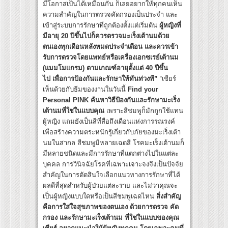
มีโอกาสเป็นได้เหมือนกัน ก็เลยอยากให้ทุกคนเห็น
ความสำคัญในการตรวจคัดกรองเป็นประจำ และ
เข้าสู่ระบบการรักษาที่ถูกต้องตั้งแต่เริ่มต้น
ผู้หญิงที่
มีอายุ 20 ปีขึ้นไปก็ควรตรวจมะเร็งเต้านมด้วย
ตนเองทุกเดือนหลังหมดประจำเดือน และควรเข้า
รับการตรวจโดยแพทย์หรือเครื่องเอกซเรย์เต้านม
(แมมโมแกรม) ตามเกณฑ์อายุตั้งแต่ 40 ปีขึ้น
ไป เพื่อการป้องกันและรักษาให้ทันท่วงที”
“เชียร์
เห็นด้วยกับธีมของงานในวันนี้
Find your
Personal PINK ค้นหาวิธีป้องกันและรักษามะเร็ง
เต้านมที่ใช่ในแบบคุณ
เพราะสีชมพูก็มักถูกใช้แทน
ผู้หญิง แถมยังเป็นสีที่สื่อถึงเดือนแห่งการรณรงค์
เพื่อสร้างความตระหนักรู้เกี่ยวกับภัยของมะเร็งเต้า
นมในสากล สีชมพูมีหลายเฉดสี โรคมะเร็งเต้านมก็
มีหลายชนิดและมีการรักษาที่แตกต่างไปในแต่ละ
บุคคล การวินิจฉัยโรคที่เฉพาะเจาะจงจึงเป็นปัจจัย
สำคัญในการตัดสินใจเลือกแนวทางการรักษาที่ได้
ผลดีที่สุดสำหรับผู้ป่วยแต่ละราย และไม่ว่าคุณจะ
เป็นผู้หญิงแบบใดหรือเป็นสีชมพูเฉดไหน
สิ่งสำคัญ
คือการใส่ใจสุขภาพของตนเอง ด้วยการตรวจ คัด
กรอง และรักษามะเร็งเต้านม ที่ใช่ในแบบของคุณ