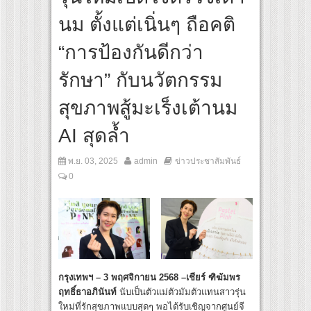
 เส้นทางจาการ์ตา-กรุงเทพฯ เสริม Air Connectivity ดึงนักท่องเที่ยวคุณภาพจากอินโดนีเซ
นม ตั้งแต่เนิ่นๆ ถือคติ
ultural Communication Night” สุดยิ่งใหญ่ ณ กรุงเทพฯ ขนทัพศิลปินชั้นนำ พร้อมกาล่าไ
“การป้องกันดีกว่า
รักษา” กับนวัตกรรม
สุขภาพสู้มะเร็งเต้านม
AI สุดล้ำ
พ.ย. 03, 2025
admin
ข่าวประชาสัมพันธ์
0
กรุงเทพฯ – 3 พฤศจิกายน 2568 –เชียร์ ฑิฆัมพร
ฤทธิ์ธาอภินันท์
นับเป็นตัวแม่ตัวมัมตัวแทนสาวรุ่น
ใหม่ที่รักสุขภาพแบบสุดๆ พอได้รับเชิญจากศูนย์จี