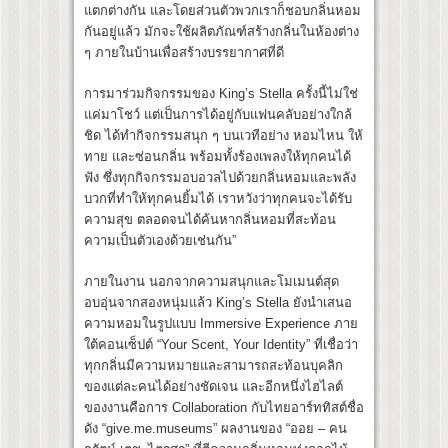
แตกต่างกัน และโดยส่วนตัวพวกเราก็ชอบกลิ่นหอม
กันอยู่แล้ว มักจะใช้ผลิตภัณฑ์สร้างกลิ่นในห้องต่าง
ๆ ภายในบ้านเพื่อสร้างบรรยากาศที่ดี
การมาร่วมกิจกรรมของ King’s Stella ครั้งนี้ไม่ใช่
แค่มาโชว์ แต่เป็นการได้อยู่กับแฟนคลับอย่างใกล้
ชิด ได้ทำกิจกรรมสนุก ๆ บนเวทีอย่าง หอมไหน ให้
ทาย และซ่อนกลิ่น พร้อมทั้งร้องเพลงให้ทุกคนได้
ฟัง ซึ่งทุกกิจกรรมอบอวลไปด้วยกลิ่นหอมและพลัง
บวกที่ทำให้ทุกคนยิ้มได้ เราหวังว่าทุกคนจะได้รับ
ความสุข ตลอดจนได้ค้นหากลิ่นหอมที่สะท้อน
ความเป็นตัวเองด้วยเช่นกัน”
ภายในงาน นอกจากความสนุกและโมเมนต์สุด
อบอุ่นจากสองหนุ่มแล้ว King’s Stella ยังนำเสนอ
ความหอมในรูปแบบ Immersive Experience ภาย
ใต้คอนเซ็ปต์ “Your Scent, Your Identity” ที่เชื่อว่า
ทุกกลิ่นมีความหมายและสามารถสะท้อนบุคลิก
ของแต่ละคนได้อย่างชัดเจน และอีกหนึ่งไฮไลต์
ของงานคือการ Collaboration กับไทยอาร์ททิสต์ชื่อ
ดัง “give.me.museums” ผลงานของ “ออย – คน