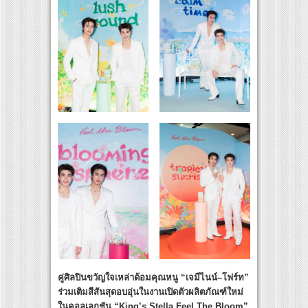
คู่ศิลปินขวัญใจเหล่าด้อมคุณหนู
“เจมีไนน์–โฟร์ท”
ร่วมเติมสีสันสุดอบอุ่นในงานเปิดตัวผลิตภัณฑ์ใหม่
ในคอลเลกชัน “King’s Stella Feel The Bloom”