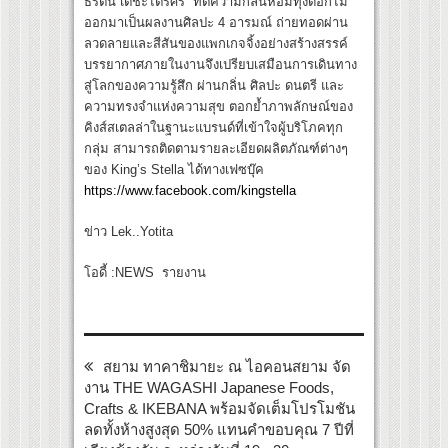
ธรัตน์ เตชะไตรศร” ที่ตีความกลิ่นหอมทุ่งดอกไม้
ออกมาเป็นผลงานศิลปะ 4 อารมณ์ ถ่ายทอดผ่าน
ลวดลายและสีสันของแพกเกจจิ้งอย่างสร้างสรรค์
บรรยากาศภายในงานจึงเปรียบเสมือนการเดินทาง
สู่โลกของความรู้สึก ผ่านกลิ่น ศิลปะ ดนตรี และ
ความทรงจำแห่งความสุข ตอกย้ำภาพลักษณ์ของ
คิงส์สเตลล่าในฐานะแบรนด์ที่เข้าใจผู้บริโภคทุก
กลุ่ม สามารถติดตามรายละเอียดผลิตภัณฑ์ต่างๆ
ของ King’s Stella ได้ทางเฟซบุ๊ค
https://www.facebook.com/kingstella
ข่าว Lek..Yotita
โอดี้ :NEWS รายงาน
สยาม ทาคาชิมายะ ณ ไอคอนสยาม จัด
งาน THE WAGASHI Japanese Foods,
Crafts & IKEBANA พร้อมจัดเต็มโปรโมชัน
ลดทั้งห้างสูงสุด 50% แทนคำขอบคุณ 7 ปีที่