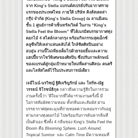
จาก King’s Stella แบรนด์สเปรย์ปรับอากาศราย
แรกของประเทศไทย ภายใต้ บริษัท คิงส์สเตลล่า
กรุ๊ป จำกัด (King’s Stella Group) ณ ลานอีเดน
ชั้น 1 ศูนย์การค้าเซ็นทรัลเวิลด์ ในงาน “King’s
Stella Feel the Bloom” ที่ได้เนรมิตบรรยากาศทุ่ง
ดอกไม้ 4 สไตล์กลางกรุง พร้อมกิจกรรมสุดเอ็กซ์
คลูซีฟให้เหล่าแฟนคลับได้ ใกล้ชิดศิลปินอย่าง
อบอุ่น งานนี้ไม่เพียงเต็มไปด้วยรอยยิ้มและความ
แฮปปี้จากโชว์พิเศษของศิลปิน ซึ่งปรับภาพลักษณ์
ของแบรนด์สู่กลุ่มเป้าหมายใหม่ที่ผสานศิลปะ ดนตรี
และไลฟ์สไตล์ไว้ในประสบการณ์เดียว
เจมีไนน์-นรวิชญ์ ฐิติเจริญรักษ์ และ โฟร์ท-ณัฐ
วรรธน์ จิโรชน์ธิกุล
กล่าวถึงความรู้สึกในการร่วม
งานครั้งนี้ว่า “ดีใจมากที่ได้มาร่วมงานครั้งนี้ มี
โอกาสสัมผัสความหอม ทั้งกลิ่นและสัมผัส ผ่าน
บรรยากาศสุดละมุนที่ถ่ายทอดความหอมราวกับอยู่
ท่ามกลางทุ่งดอกไม้ ไปพร้อมกับการค้นหากลิ่นที่
เป็นตัวเอง ซึ่งทั้ง 4 กลิ่นของ King’s Stella Feel the
Bloom คือ
Blooming Sphere
,
Lush Around,
Tropical Sunrise
และ
Calm Time
มีความหอมที่