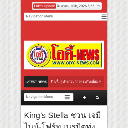
Latest update
สิงหาคม 10th, 2026 6:55 PM
ip: Give & Go East” ปลื้มผู้ประกอบการตอบรับเยี่ยม พร้อมต่อยอดขายแพ็กเกจ Corporat
LATEST NEWS
่งกล้ามแข่งวาบหวิวประชัน “แฟรงค์ ธนัตถ์ศรันย์” ทำยอดใน NUUI Starathon 8.8 วันที่ 2 ค
o Cultural Communication Night” สุดยิ่งใหญ่ ณ กรุงเทพฯ ขนทัพศิลปินชั้นนำ พร้อมกาล
King’s Stella ชวน เจมี
ยไปกับจังหวะแอโรบิกสุดมันส์ ในกิจกรรม “EM-ROBIC DANCE FOR MOM @BENCHASIR
ไนน์-โฟร์ท เนรมิตทุ่ง
ยาวที่สุดแห่งปีจาก NUUI Starathon 8.8 “บอส-โนอึล” เปิดประเดิมเคะ-เมะ สุดเซอร์ไพร้