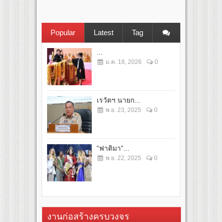
Popular
Latest
Tag
...
ม.ค. 18, 2026
0
เรวัตฯ นายก...
พ.ย. 23, 2025
0
“ฟาติมา”...
พ.ย. 22, 2025
0
งานก่อสร้างครบวงจร