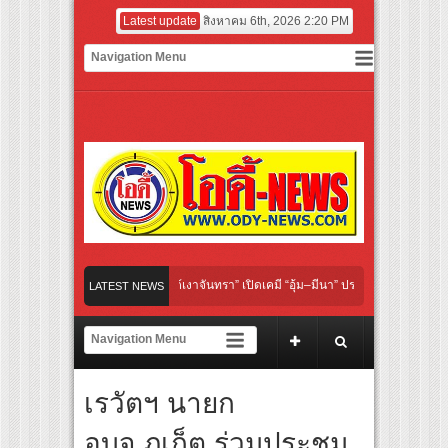
Latest update
สิงหาคม 6th, 2026 2:20 PM
 “Under Her Rules ใต้เงาจันทรา” เปิดเคมี “อุ้ม–มีนา” ประกบคู่ครั้งสำคัญ ชวนแฟนปักหม
LATEST NEWS
ย “เลิกอาย เลิกเงียบ เลิกชะล่าใจ” เรื่อง HPV ในแคมเปญ “HPV ไม่เป็นไร…ไม่ได้”
ชียร์ สู่ทีมชาติไทย ชวนแฟนลูกยางใกล้ชิดนักตบสาวทีมชาติไทย 15 ส.ค.นี้
เรวัตฯ นายก
ังระดับโลก “ปู่ม่านย่าม่าน” เรียนรู้นวัตกรรมผักเชียงดาใน “หอมแผ่นดินฯ”
อบจ.ภูเก็ต ร่วมประชุม
มยักษ์ ‘คุณยายวรนาฏ’ (INHERIT) เตรียมคายตะขาบหนังไทยในรอบปฐมทัศน์โลก ณ เทศก