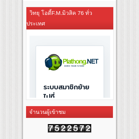
วิทยุ โอดี้F.M.มิวสิค 76 ทั่ว
ประเทศ
จำนวนผู้เข้าชม