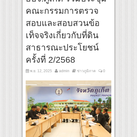
สุดชีวิต โกนหัวรับบทแม่ชี นำทีมนักแสดงประชันความสยอง!
คณะกรรมการตรวจ
 “Under Her Rules ใต้เงาจันทรา” เปิดเคมี “อุ้ม–มีนา” ประกบคู่ครั้งสำคัญ ชวนแฟนปักหม
สอบและสอบสวนข้อ
เท็จจริงเกี่ยวกับที่ดิน
สาธารณะประโยชน์
ครั้งที่ 2/2568
พ.ย. 12, 2025
admin
ข่าวภูมิภาค
0