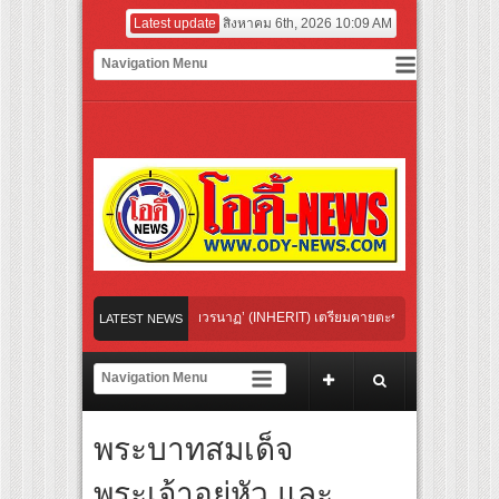
Latest update
สิงหาคม 6th, 2026 10:09 AM
ร์ฟอร์มยักษ์ ‘คุณยายวรนาฏ’ (INHERIT) เตรียมคายตะขาบหนังไทยในรอบปฐมทัศน์โลก ณ
LATEST NEWS
สุดชีวิต โกนหัวรับบทแม่ชี นำทีมนักแสดงประชันความสยอง!
อนเซปต์ “Modern City Feelings” สะท้อนความหลากหลายของผู้คนและการใช้ชีวิตผ่านเสื้อผ
หลากหลายของผู้คนและช่วงเวลาต่างๆ ในชีวิตประจำวัน เพื่อการแต่งตัวที่ตอบโจทย์ทุ
พระบาทสมเด็จ
LAND” ศิลปินชื่อดังจากเกาหลี และ “MINTTHY” จาก “MFlow Entertainment” เฉลิมฉลอง “
ิด (Birth)’ เชื่อมคัลเจอร์เกาหลี-ไทย ผ่านแฟชั่น ความงาม ดนตรี การแสดง และศิลปะ เข้า
พระเจ้าอยู่หัว และ