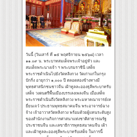
วันนี้ (วันเสาร์ ที่ ๑๕ พฤศจิกายน ๒๕๖๘) เวลา
๑๑.๐๙ น. พระบาทสมเด็จพระเจ้าอยู่หัว และ
สมเด็จพระนางเจ้า ฯ พระบรมราชินี เสด็จ
พระราชดำเนินไปยังวัดหลิงกวง วัดเก่าแก่ในกรุง
ปักกิ่ง อายุกว่า ๑,๐๐๐ ปี ตลอดสองข้างทางมี
พุทธศาสนิกชนชาวจีน เฝ้าทูลละอองธุลีพระบาทรับ
เสด็จ วงดนตรีพื้นเมืองบรรเลงเพลงจีน เมื่อเสด็จ
พระราชดำเนินถึงวัดหลิงกวง พระมหาคณาจารย์เห
ยี่ยนเจว๋ ประธานพุทธสมาคมจีน พระอาจารย์ฉาง
จ้าง เจ้าอาวาสวัดหลิงกวง พร้อมด้วยผู้แทนระดับสูง
ของสำนักงานกิจการศาสนาแห่งชาติสาธารณรัฐ
ประชาชนจีน และเลขาธิการพุทธสมาคมจีน เฝ้า
และเฝ้าทูลละอองธุลีพระบาทรับเสด็จ ในการนี้