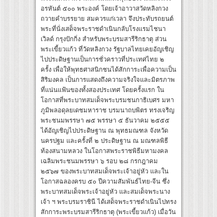
อรหันต์ ๕๐๐ พระองค์ โดยเจ้าอาวาสวัดหลิงกวง
ถวายคำบรรยาย สมควรแก่เวลา จึงประทับรถยนต์
พระที่นั่งเสด็จพระราชดำเนินกลับโรงแรมไชนา
เวิลด์ กรุงปักกิ่ง สำหรับพระบรมสารีริกธาตุ ส่วน
พระเขี้ยวแก้ว ที่วัดหลิงกวง รัฐบาลไทยเคยอัญเชิญ
ไปประดิษฐานเป็นการชั่วคราวที่ประเทศไทย ๒
ครั้ง เพื่อให้พุทธศาสนิกชนได้สักการะเพื่อความเป็น
สิริมงคล เป็นการแสดงถึงความจริงใจและมิตรภาพ
ที่แน่นแฟ้นของทั้งสองประเทศ โดยครั้งแรก ใน
โอกาสที่พระบาทสมเด็จพระบรมชนกาธิเบศร มหา
ภูมิพลอดุลยเดชมหาราช บรมนาถบพิตร ทรงเจริญ
พระชนมพรรษา ๗๕ พรรษา ๕ ธันวาคม ๒๕๕๕
ได้อัญเชิญไปประดิษฐาน ณ พุทธมณฑล จังหวัด
นครปฐม และครั้งที่ ๒ ประดิษฐาน ณ มณฑลพิธี
ท้องสนามหลวง ในโอกาสพระราชพิธีมหามงคล
เฉลิมพระชนมพรรษา ๖ รอบ ๒๘ กรกฎาคม
๒๕๖๗ ของพระบาทสมเด็จพระเจ้าอยู่หัว และใน
โอกาสฉลองครบ ๕๐ ปีความสัมพันธ์ไทย-จีน ซึ่ง
พระบาทสมเด็จพระเจ้าอยู่หัว และสมเด็จพระนาง
เจ้า ฯ พระบรมราชินี ได้เสด็จพระราชดำเนินไปทรง
สักการะพระบรมสารีริกธาตุ (พระเขี้ยวแก้ว) เมื่อวัน