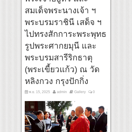
 วันหยุดพิศวงกับภูตผีกุ๊กกู๋” เผยโปสเตอร์และตัวอย่างแรก ก่อนฉาย 24 กันยายนนี้
สมเด็จพระนางเจ้า ฯ
SIA HARLEY DAYS™ 2026 เทศกาลโมโตไลฟ์สไตล์ที่นักขี่ทั่วเอเชียรอคอย
พระบรมราชินี เสด็จ ฯ
ร์ฟอร์มยักษ์ ‘คุณยายวรนาฏ’ (INHERIT) เตรียมคายตะขาบหนังไทยในรอบปฐมทัศน์โลก ณ
สุดชีวิต โกนหัวรับบทแม่ชี นำทีมนักแสดงประชันความสยอง!
ไปทรงสักการะพระพุทธ
รูปพระศากยมุนี และ
พระบรมสารีริกธาตุ
(พระเขี้ยวแก้ว) ณ วัด
หลิงกวง กรุงปักกิ่ง
พ.ย. 15, 2025
admin
Gallery
0