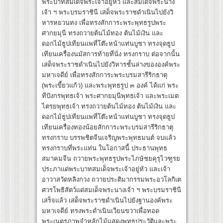
พระบาทสมเด็จพระเจ้าอยู่หัว และสมเด็จพระนาง
เจ้า ฯ พระบรมราชินี เสด็จพระราชดำเนินไปยังวิ
หารหยวนทง เพื่อทรงสักการะพระพุทธรูปพระ
ศากยมุนี ทรงถวายต้นไม้ทอง ต้นไม้เงิน และ
ดอกไม้ธูปเทียนแพที่โต๊ะหน้าแท่นบูชา ทรงจุดธูป
เทียนเครื่องนมัสการท้ายที่นั่ง ทรงกราบ ต่อจากนั้น
เสด็จพระราชดำเนินไปยังวิหารชั้นล่างขององค์พระ
มหาเจดีย์ เพื่อทรงสักการะพระบรมสารีริกธาตุ
(พระเขี้ยวแก้ว) และพระพุทธรูป ๓ องค์ ได้แก่ พระ
ทีปังกรพุทธเจ้า พระศากยมุนีพุทธเจ้า และพระเมต
ไตรยพุทธเจ้า ทรงถวายต้นไม้ทอง ต้นไม้เงิน และ
ดอกไม้ธูปเทียนแพที่โต๊ะหน้าแท่นบูชา ทรงจุดธูป
เทียนเครื่องทองน้อยสักการะพระบรมสารีริกธาตุ
ทรงกราบ บรรพชิตจีนเจริญพระพุทธมนต์ จบแล้ว
ทรงกราบที่พระแท่น ในโอกาสนี้ ประธานพุทธ
สมาคมจีน ถวายพระพุทธรูปพระไภษัชยคุรุไวฑูรย
ประภาแด่พระบาทสมเด็จพระเจ้าอยู่หัว และเจ้า
อาวาสวัดหลิงกวง ถวายประติมากรรมพระอวโลกิเต
ศวรโพธิสัตว์แด่สมเด็จพระนางเจ้า ฯ พระบรมราชินี
เสร็จแล้ว เสด็จพระราชดำเนินไปยังฐานองค์พระ
มหาเจดีย์ ทรงพระดำเนินเวียนขวาเพื่อทอด
พระเนตรภาพจำหลักไม้แสดงพุทธประวัติและพระ