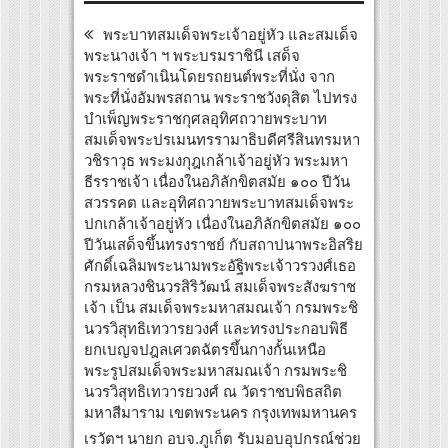
พระบาทสมเด็จพระเจ้าอยู่หัว และสมเด็จ
พระนางเจ้า ฯ พระบรมราชินี เสด็จ
พระราชดำเนินโดยรถยนต์พระที่นั่ง จาก
พระที่นั่งอัมพรสถาน พระราชวังดุสิต ไปทรง
บำเพ็ญพระราชกุศลอุทิศถวายพระบาท
สมเด็จพระปรเมนทรรามาธิบดีศรีสินทรมหา
วชิราวุธ พระมงกุฎเกล้าเจ้าอยู่หัว พระมหา
ธีรราชเจ้า เนื่องในอภิลักขิตสมัย ๑๐๐ ปีวัน
สวรรคต และอุทิศถวายพระบาทสมเด็จพระ
ปกเกล้าเจ้าอยู่หัว เนื่องในอภิลักขิตสมัย ๑๐๐
ปีวันเสด็จขึ้นทรงราชย์ กับสถาปนาพระอิสริย
ศักดิ์เฉลิมพระนามพระอัฐิพระเจ้าวรวงศ์เธอ
กรมหลวงชินวรสิริวัฒน์ สมเด็จพระสังฆราช
เจ้า เป็น สมเด็จพระมหาสมณเจ้า กรมพระชิ
นวรวิสุทธิเทวารยวงศ์ และทรงประกอบพิธี
ยกเบญจปฎลเศวตฉัตรขึ้นกางกั้นเหนือ
พระรูปสมเด็จพระมหาสมณเจ้า กรมพระชิ
นวรวิสุทธิเทวารยวงศ์ ณ วัดราชบพิธสถิต
มหาสีมาราม เขตพระนคร กรุงเทพมหานคร
เรวัตฯ นายก อบจ.ภูเก็ต รับมอบอุปกรณ์ช่วย