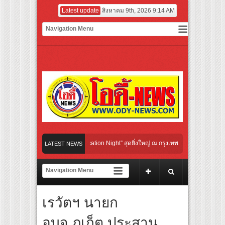
Latest update
สิงหาคม 9th, 2026 9:14 AM
ultural Communication Night” สุดยิ่งใหญ่ ณ กรุงเทพฯ ขนทัพศิลปินชั้นนำ พร้อมกาล่าไ
LATEST NEWS
กับจังหวะแอโรบิกสุดมันส์ ในกิจกรรม “EM-ROBIC DANCE FOR MOM @BENCHASIRI P
ที่สุดแห่งปีจาก NUUI Starathon 8.8 “บอส-โนอึล” เปิดประเดิมเคะ-เมะ สุดเซอร์ไพร้ส์ว
เรวัตฯ นายก
 เปิดเกมใหม่ในวงการการศึกษา เปิดตัว “SCA PLUS” แพลตฟอร์มการเรียนรู้ “Creative Ar
อดการลงทุนในธุรกิจการศึกษากว่า 100 ล้านบาท
อบจ.ภูเก็ต ประสาน