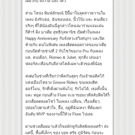
เดียวกับ สังวาส และ เทวี
ส่วน โหน่ง พิมพ์ลักษณ์ ปีนี้มาในลุคสาวหวานใน
เพลง ยังรักเธอ, ฉันชอบเธอ, นิ้วโป้ง และ คนเดียว
จริงๆ ที่ได้น้องมินนี่ลูกสาวโหน่งมาร่วมแจมเล่น
กีต้าร์ ฝั่ง นาเดีย สุทธิกุลพานิช เปิดตัวในเพลง
Happy Anniversary กับจังหวะสวิงสนุกๆ และปิด
ท้ายกับ คนไม่พิเศษ เพลงฮิตตลอดกาลของนาเดีย
ก่อนปิดท้ายช่วงที่ 2 กับโชว์ของวง Pru กับเพลง
แค่, คนเผือก, Romeo & Juliet, ทุกสิ่ง เล่นเอา
ฟลอร์สะเทือนกับลีลาสไตล์เฉพาะตัวของพี่น้อย
ส่งต่อในช่วงที่เรียกว่าพีคกันสุดๆ กับเจ้าพ่อดิสโก้
แห่งเมืองไทยวง Groove Riders ขนเพลงฮิต
ฮอร์โมน, รักที่เพิ่งผ่านพ้นไป, รักไม่ได้, เธอทั้งนั้น
และ หยุด ก่อนที่วง Flure จะมาขย่มเวทีสลับฟีลให้ร็
อกเดือดตลอดโชว์ ในเพลง เปลี่ยน, เรื่องเดียว,
ปล่อยไปตามหัวใจ, ยื้อ, ฤดูที่ฉันเหงา ที่ต้องยก
อันดับ MVP ของงานนี้ให้วง Flure ไปเลย
ผ่านช่วงเดือดมาแล้วก็ขอพักหูกับลิสต์เพลงเศร้า ส่ง
แค่นี้, พื้นที่เล็กๆ ของ บอย ตรัย ภูมิรัตน ก่อนจะ