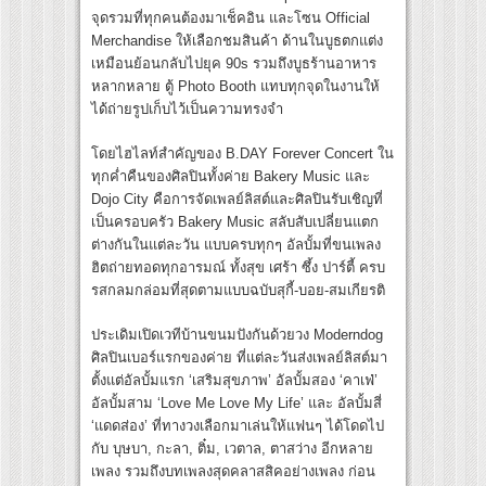
จุดรวมที่ทุกคนต้องมาเช็คอิน และโซน Official
Merchandise ให้เลือกชมสินค้า ด้านในบูธตกแต่ง
เหมือนย้อนกลับไปยุค 90s รวมถึงบูธร้านอาหาร
หลากหลาย ตู้ Photo Booth แทบทุกจุดในงานให้
ได้ถ่ายรูปเก็บไว้เป็นความทรงจำ
โดยไฮไลท์สำคัญของ B.DAY Forever Concert ใน
ทุกค่ำคืนของศิลปินทั้งค่าย Bakery Music และ
Dojo City คือการจัดเพลย์ลิสต์และศิลปินรับเชิญที่
เป็นครอบครัว Bakery Music สลับสับเปลี่ยนแตก
ต่างกันในแต่ละวัน แบบครบทุกๆ อัลบั้มที่ขนเพลง
ฮิตถ่ายทอดทุกอารมณ์ ทั้งสุข เศร้า ซึ้ง ปาร์ตี้ ครบ
รสกลมกล่อมที่สุดตามแบบฉบับสุกี้-บอย-สมเกียรติ
ประเดิมเปิดเวทีบ้านขนมปังกันด้วยวง Moderndog
ศิลปินเบอร์แรกของค่าย ที่แต่ละวันส่งเพลย์ลิสต์มา
ตั้งแต่อัลบั้มแรก ‘เสริมสุขภาพ’ อัลบั้มสอง ‘คาเฟ่’
อัลบั้มสาม ‘Love Me Love My Life’ และ อัลบั้มสี่
‘แดดส่อง’ ที่ทางวงเลือกมาเล่นให้แฟนๆ ได้โดดไป
กับ บุษบา, กะลา, ติ๋ม, เวตาล, ตาสว่าง อีกหลาย
เพลง รวมถึงบทเพลงสุดคลาสสิคอย่างเพลง ก่อน