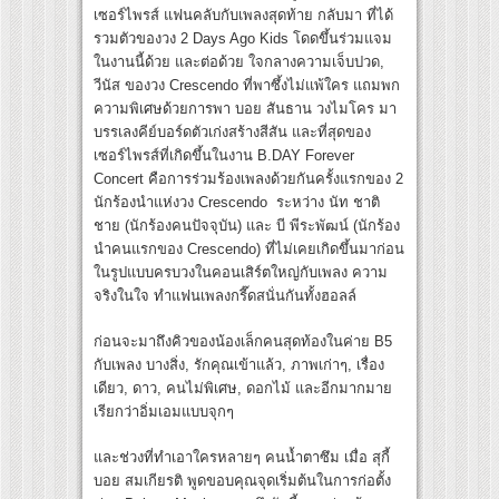
เซอร์ไพรส์ แฟนคลับกับเพลงสุดท้าย กลับมา ที่ได้
รวมตัวของวง 2 Days Ago Kids โดดขึ้นร่วมแจม
ในงานนี้ด้วย และต่อด้วย ใจกลางความเจ็บปวด,
วีนัส ของวง Crescendo ที่พาซึ้งไม่แพ้ใคร แถมพก
ความพิเศษด้วยการพา บอย สันธาน วงไมโคร มา
บรรเลงคีย์บอร์ดตัวเก่งสร้างสีสัน และที่สุดของ
เซอร์ไพรส์ที่เกิดขึ้นในงาน B.DAY Forever
Concert คือการร่วมร้องเพลงด้วยกันครั้งแรกของ 2
นักร้องนำแห่งวง Crescendo ระหว่าง นัท ชาติ
ชาย (นักร้องคนปัจจุบัน) และ บี พีระพัฒน์ (นักร้อง
นำคนแรกของ Crescendo) ที่ไม่เคยเกิดขึ้นมาก่อน
ในรูปแบบครบวงในคอนเสิร์ตใหญ่กับเพลง ความ
จริงในใจ ทำแฟนเพลงกรี๊ดสนั่นกันทั้งฮอลล์
ก่อนจะมาถึงคิวของน้องเล็กคนสุดท้องในค่าย B5
กับเพลง บางสิ่ง, รักคุณเข้าแล้ว, ภาพเก่าๆ, เรื่อง
เดียว, ดาว, คนไม่พิเศษ, ดอกไม้ และอีกมากมาย
เรียกว่าอิ่มเอมแบบจุกๆ
และช่วงที่ทำเอาใครหลายๆ คนน้ำตาซึม เมื่อ สุกี้
บอย สมเกียรติ พูดขอบคุณจุดเริ่มต้นในการก่อตั้ง