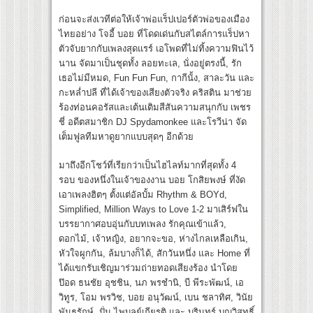
ก่อนจะส่งเวทีต่อให้เจ้าพ่อแร็ปเปอร์ตัวพ่อของเมือง
ไทยอย่าง โจอี้ บอย ที่โดดเด่นกับสไตล์การแร็ปหา
ตัวจับยากกับเพลงสุดแรร์ เอโพดที่ไม่ทิ้งความฟินไว้
นาน จัดมาเป็นชุดทั้ง ลอยทะเล, นั่งอยู่ตรงนี้, รัก
เธอไม่มีหมด, Fun Fun Fun, กากีนั้ง, สาละวัน และ
กะหล่ำปลี ที่ได้เจ้าของเสียงตัวจริง คริสติน มาช่วย
ร้องท่อนคอรัสและเต้นเติมสีสันความสนุกกับ เพชร
ชี่ อดีตสมาชิก DJ Spydamonkee และโรวีน่า จัด
เต็มฟูลทีมหาดูยากแบบสุดๆ อีกด้วย
มาถึงอีกโชว์ที่เรียกว่าเป็นไฮไลท์มากที่สุดทั้ง 4
รอบ ของหนึ่งในเจ้าของงาน บอย โกสิยพงษ์ ที่งัด
เอาเพลงฮิตๆ ตั้งแต่อัลบั้ม Rhythm & BOYd,
Simplified, Million Ways to Love 1-2 มาเสิร์ฟใน
บรรยากาศอบอุ่นกับบทเพลง รักคุณเข้าแล้ว,
ดอกไม้, เจ้าหญิง, อยากจะขอ, ห่างไกลเหลือเกิน,
หัวใจผูกกัน, ล้มบางก็ได้, สักวันหนึ่ง และ Home ที่
ได้แขกรับเชิญมาร่วมถ่ายทอดเสียงร้อง นำโดย
ป๊อด ธนชัย อุชชิน, นภ พรชำนิ, บี พีระพัฒน์, เอ
วิทูร, โอม พรวิช, บอย อนุวัฒน์, เบน ชลาทิศ, วินัย
พันธุรักษ์, ปั่น ไพบูลย์เกียรติ และ บุรินทร์ บุญวิสุทธิ์