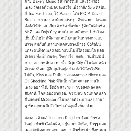
ค่าย Bakery Music จนมาถึงวันนี้ และร่วมร้อง
เพลง รักเธอทั้งหมดของหัวใจ เพื่อรำลึกถึง 5 ศิลปิน
ผี Tea For Three, โจ้ Pause, โต้ง P.O.P, David
Brochstein และ อาต้อย เศรษฐา ศิระฉายา ก่อนจะ
ส่งต่อให้กับ สมเกียรติ หรือ ที่แฟนๆ รู้จักกันดีในชื่อ
Mr.Z และ Dojo City แบบไม่หยุดพักกว่า 1 ชั่วโมง
เต็มเป็นไฮไลท์ที่พาทุกคนไปสนุกในทุกจังหวะแบ
บรัวๆ สมกับที่เหล่าแฟนคลับต่างเฝ้ารอ ซึ่งศิลปิน
แต่ละคนก็งัดเพลงเด็ดมาแบบไม่มีใครยอมใครเลย
ทีเดียว ทั้ง เก็บวันดีๆ, ใจต่างใจ, สงสัย, วันนี้ไม่มีพี่
ชาย, อยากหลับตา ทางฝั่ง Dojo City ก็ไม่น้อยหน้า
จัดเพลงฮิตมาสู้อีกชุดใหญ่อย่าง ต่อให้ใครไม่รัก,
ไปพัก, Kiss และ บีบมือ ของสองสาววง Niece และ
Oil Shocking Pink ที่วันนี้มาในลุคสวยหวานใน
เพลง อยากได้, อึดอัด และวง H ก็ขอส่งเพลง สุด
สัปดาห์, ไกลเธออยากเจอ, ความลับ ชวนทุกคนลุก
ขึ้นแดนซ์ Mr.Sister ก็ไม่พลาดที่จะเอาเพลง อาม่า
ดุ ที่หลายคนคิดถึงกับท่าเต้นสุดคิ้วท์มาฝาก
สองสาวตัวแม่ Triumphs Kingdom จัดมาอีกชุด
ใหญ่ อย่าเข้าใจฉันผิด, อยู่นานๆ อีกนิด, รักๆๆ และ
เพลงฮิตติดลมตลอดกาลอย่าง ผ้าเช็ดหน้า ซึ่งทุกคน