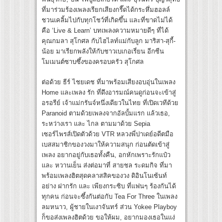
ที่มาร่วมร้องเพลงเรียกเสียงกรี๊ดได้กระหึ่มฮอลล์
ชวนเคลิ้มไปกับทุกโชว์ที่เกิดขึ้น และที่ขาดไม่ได้
คือ ‘Live & Learn’ บทเพลงความหมายดีๆ ที่ได้
คุณกมลา สุโกศล กับไฮไลท์แม่กับลูก มาริสา-สุกี้-
น้อย มาเรียกพลังให้กับชาวเบเกอเรี่ยน อีกซีน
โมเมนต์ซาบซึ้งของครอบครัว สุโกศล
ต่อด้วย ธีร์ ไชยเดช ที่มาพร้อมเสียงอบอุ่นในเพลง
Home และเพลง รัก ที่ดึงอารมณ์คนดูก่อนจะเข้าสู่
อรอรีย์ เจ้าแม่กรันจ์หนึ่งเดียวในไทย ที่เปิดเวทีด้วย
Paranoid ตามด้วยเพลงจากอัลบั้มแรก แล้วเธอ,
ระหว่างเรา และ ไกล ตามมาด้วย Sepia
เซอร์ไพรส์เปิดตัวด้วย VTR หลวงพี่ปาเดย์อดีตมือ
เบสสมาชิกของวงมาให้ความสนุก ก่อนตัดเข้าสู่
เพลง อยากอยู่กับเธอทั้งคืน, อกหักเพราะรักแป๋ว
และ หวานเย็น ส่งต่อมาที่ สายชล ระดมกิจ ที่มา
พร้อมเพลงฮิตสุดคลาสสิคของวง ดิอินโนเซ้นท์
อย่าง ฝากรัก และ เพียงกระซิบ ที่แฟนๆ ร้องกันได้
ทุกคน ก่อนจะซึ้งกันต่อกับ Tea For Three ในเพลง
ลมหนาว, ผู้ชายในเงาจันทร์ ส่วน Yokee Playboy
ก็ขอส่งเพลงฮิตด้วย ขอให้ผม, อยากมองเธอในแง่