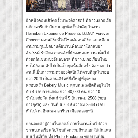
อีกหนึ่งคอนเสิร์ตครั้งประวัติศาสตร์ ที่ชาวเบเกอเรี่ย
นต้องจารึกกับวันรวมญาติครั้งสำคัญ ในงาน
Heineken Experience Presents B.DAY Forever
Concert คอนเสิร์ตที่ไม่ใช่แค่คอนเสิร์ต แต่เหมือน
งานรวมรุ่นเปิดบ้านต้อนรับเพื่อนเก่าให้กลับมา
สังสรรค์ รำลึกความหลังที่ยังคงหอมหวาน เต็มไป
ด้วยกลิ่นขนมปังอันอบอวล ที่ชาวเบเกอเรี่ยนโหย
หาได้ย้อนกลับไปเป็นเด็กยุคนั้นอีกครั้ง ต้องบอกว่า
งานนี้เป็นการรวมตัวของศิลปินได้ครบที่สุดในรอบ
กว่า 20 ปี เป็นคอนเสิร์ตที่ยิ่งใหญ่ที่สุดของ
ครอบครัว Bakery Music ทุกบทเพลงฮิตที่อยู่ในใจ
กับ 4 รอบการแสดง กว่า 40,000 คน กว่า 10
ชั่วโมงต่อวัน ตั้งแต่ วันที่ 5 ธันวาคม 2568 (รอบ
การกุศล) และ วันที่ 6-7-8 ธันวาคม 2568 (รอบ
ทั่วไป) ณ อิมแพค อารีน่า เมืองทองธานี
ก่อนจะเข้าสู่ด้านในฮอลล์ ภายในงานเต็มไปด้วย
ชาวเบเกอเรี่ยนกับโซนกิจกรรมด้านนอกให้เดินเล่น
แบบไม่มีเบื่อ ทั้ง Photo Backdrop ของงานเป็น