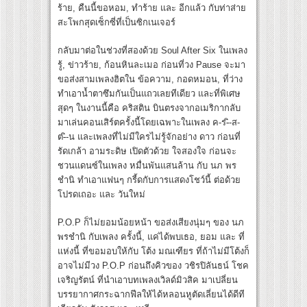
ร้าย, คืนนี้ขอหอม, ทำร้าย และ อีกแล้ว กับท่าส่าย
สะโพกสุดเซ็กซี่ที่เป็นซิกเนเจอร์
กลับมาต่อในช่วงที่สองด้วย Soul After Six ในเพลง
รู้, ข่าวร้าย, ก้อนหินละเมอ ก่อนที่วง Pause จะมา
ขอส่งสามเพลงฮิตใน ข้อความ, กอดหมอน, ที่ว่าง
ทำเอาน้ำตาซึมกันเป็นแถวเลยทีเดียว และที่พิเศษ
สุดๆ ในงานนี้คือ คริสติน บินตรงจากอเมริกากลับ
มาเล่นคอนเสิร์ตครั้งนี้โดยเฉพาะในเพลง ค-ร-ิ-ส-
ต-ิ-น และเพลงที่ไม่มีใครไม่รู้จักอย่าง ดาว ก่อนที่
รัดเกล้า อามระดิษ เปิดตัวด้วย ใจสองใจ ก่อนจะ
ชวนแดนซ์ในเพลง หมื่นพันแสนล้าน กับ นภ พร
ชำนิ ทำเอาแฟนๆ กรี้ดกับการแสดงโชว์นี้ ต่อด้วย
โปรดเถอะ และ วันใหม่
P.O.P ก็ไม่ยอมน้อยหน้า ขอส่งเสียงนุ่มๆ ของ นภ
พรชำนิ กับเพลง ครั้งนี้, แค่ได้พบเธอ, ยอม และ ที่
แห่งนี้ ที่ขอมอบให้กับ โต้ง มณเฑียร ที่ถ้าไม่มีโต้งก็
อาจไม่มีวง P.O.P ก่อนถึงคิวของ วชิรปิลันธน์ โชค
เจริญรัตน์ ที่นำเอาบทเพลงเวิลด์มิวสิค มาเปลี่ยน
บรรยากาศกระฉากฟีลให้ได้หลอนหูตัดเลี่ยนได้ดีที