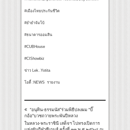
#เมืองไทยประกันชีวิต
#ยำยำจัมโบ้
#ธนาคารออมสิน
#CUBHouse
#CIShowbiz
ข่าว Lek..Yotita
โอดี้ :NEWS รายงาน
“อนุทิน-ธรรมนัส”ร่วมพิธีปลงผม “บิ๊
กอ้อ”บวชถวายพระพันปีหลวง
ในหลวง-พระราชินี เสด็จฯ ไปทรงเปิดการ
แข่งขันกีฬาซีเกมส์ ครั้งที่ ๓๓ พ.ศ.๒๕๖๘ ณ