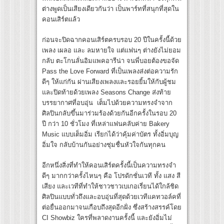
ต่างพูดเป็นเสียงเดียวกันว่า เป็นพาร์ทที่สนุกที่สุดใน
คอนเสิร์ตแล้ว
ก่อนจะปิดฉากคอนเสิร์ตครบรอบ 20 ปีในครั้งนี้ด้วย
เพลง เผลอ และ ลมหายใจ แต่แฟนๆ ต่างยังไม่ยอม
กลับ ตะโกนลั่นอิมแพคอารีน่า จนพี่บอยต้องขอจัด
Pass the Love Forward ที่เป็นเพลงส่งต่อความรัก
ดีๆ ให้แก่กัน ผ่านเสียงเพลงและรอยยิ้มให้กับผู้ชม
และปิดท้ายด้วยเพลง Seasons Change ส่งท้าย
บรรยากาศที่อบอุ่น เต็มไปด้วยความทรงจำจาก
ศิลปินกลับขึ้นมาร่วมร้องด้วยกันอีกครั้งในรอบ 20
ปี กว่า 10 ชั่วโมง ที่เหล่าแฟนคลับค่าย Bakery
Music แบบเต็มอิ่ม เรียกได้ว่าคุ้มค่าบัตร ทั้งอิ่มบุญ
อิ่มใจ กลับบ้านกันอย่างชุ่มชื่นหัวใจกันทุกคน
อีกหนึ่งสิ่งที่ทำให้คอนเสิร์ตครั้งนี้เป็นความทรงจำ
ดีๆ มากกว่าครั้งไหนๆ คือ โปรดักชั่นเวที ทั้ง แสง สี
เสียง และเวทีที่ทำให้ชาวชาวเบเกอเรี่ยนได้ใกล้ชิด
ศิลปินแบบทั่วถึงและอบอุ่นที่สุดด้วยเวทีแคทวอล์คที่
ต่อยื่นออกมาจนเกือบถึงสุดอีกฝั่ง ซึ่งสร้างสรรค์โดย
CI Showbiz ใครที่พลาดงานครั้งนี้ และยังอิ่มไม่