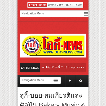
Latest update
สิงหาคม 9th, 2026 9:14 AM
ltural Communication Night” สุดยิ่งใหญ่ ณ กรุงเทพฯ ขนทัพศิลปินชั้นนำ พร้อมกาล่าไน
LATEST NEWS
ับจังหวะแอโรบิกสุดมันส์ ในกิจกรรม “EM-ROBIC DANCE FOR MOM @BENCHASIRI PA
ี่สุดแห่งปีจาก NUUI Starathon 8.8 “บอส-โนอึล” เปิดประเดิมเคะ-เมะ สุดเซอร์ไพร้ส์วั
สุกี้-บอย-สมเกียรติและ
เปิดเกมใหม่ในวงการการศึกษา เปิดตัว “SCA PLUS” แพลตฟอร์มการเรียนรู้ “Creative Art
อดการลงทุนในธุรกิจการศึกษากว่า 100 ล้านบาท
ศิลปิน Bakery Music &