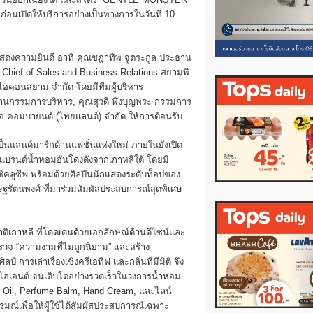
ม ก่อนเปิดให้บริการอย่างเป็นทางการในวันที่ 10
มแสดงความยินดี อาทิ คุณชฎาทิพ จูตระกูล ประธาน
รี Chief of Sales and Business Relations สยามพิ
ท ไอคอนสยาม จำกัด โดยมีทีมผู้บริหาร
นกรรมการบริหาร, คุณสุวดี พึ่งบุญพระ กรรมการ
อ คอมบายนด์ (ไทยแลนด์) จำกัด ให้การต้อนรับ
นแลนด์มาร์กด้านแฟชั่นแห่งใหม่ ภายในยังเปิด
บรนด์น้ำหอมอันโด่งดังจากเกาหลีใต้ โดยมี
ซ์คลูซีฟ พร้อมด้วยศิลปินนักแสดงระดับท็อปของ
ฐรัตนพงศ์ ที่มาร่วมสัมผัสประสบการณ์สุดพิเศษ
ติเกาหลี ที่โดดเด่นด้วยเอกลักษณ์ด้านดีไซน์และ
รวจ “ความงามที่ไม่ถูกนิยาม” และสร้าง
ารเล่าเรื่องเชิงครีเอทีฟ และกลิ่นที่มีมิติ จึง
ับไฮเอนด์ จนเติบโตอย่างรวดเร็วในวงการน้ำหอม
e Oil, Perfume Balm, Hand Cream, และไลน์
ารมณ์เพื่อให้ผู้ใช้ได้สัมผัสประสบการณ์เฉพาะ