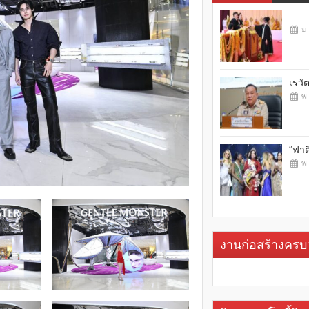
...
ม.
เรวั
พ.
“ฟาต
พ.
งานก่อสร้างคร