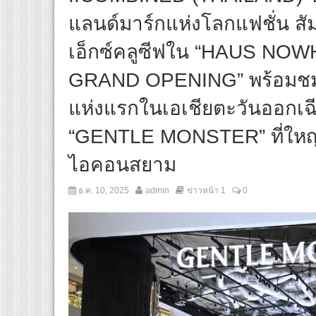
แลนด์มาร์กแห่งโลกแฟชั่น ส
เอ็กซ์คลูซีฟใน “HAUS N
GRAND OPENING” พร้อมชม
แห่งแรกในเอเชียตะวันออกเฉี
“GENTLE MONSTER” ที่ใหญ่
ไอคอนสยาม
ธ.ค. 10, 2025
admin
ข่าวหน้า 1
0