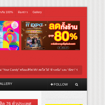
ิรภัย 100%
ห้องข่าว
Gallery
ร้อมเสิร์ฟ MV สดใส ได้ “ต้าเหนิง” และ “ณิชา” ร่วมเติมสีสัน
โชกุบุสซึ โฉมใหม่ บ
ALLERY
FOLLOW
วสิค 76 ทั่วประเทศ