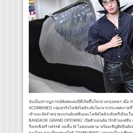
นับเป็นปรากฏการณ์พิเศษแห่งปีที่เกิดขึ้นใจกลางกรุงเทพฯ เม
IICOMBINED กลุ่มธุรกิจไลฟ์สไตล์ระดับโลกจากประเทศเกาหลีให
เข้าและจัดจำหน่ายแบรนด์แฟชั่นและไลฟ์สไตล์ระดับพรีเมี
BANGKOK GRAND OPENING” เปิดตัวแลนด์มาร์กด้านแฟชั่น ศิ
รีเทลเชิงสร้างสรรค์ บนชั้น M ไอคอนสยาม พร้อมเชิญศิลปินดังจ
ของไทย ร่วมเยี่ยมชมสโตร์ “TAMBURINS” แห่งแรกในเอเชีย