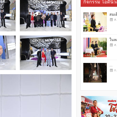
กิจกรรม โอดี้นิวส
สมเด
ส.
ในหล
ส.
...
ก.