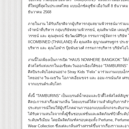
ที่ใหญ่ที่สุดในประเทศไทย แบบเอ็กซ์คลูซีฟ เมื่อวันที่ 8 ธันวาค
ธันวาคม 2568
ภายในงาน ได้รับเกียรติจากผู้บริหารกลุ่มสยามพิวรรธน์มาร่ว
เจ้าหน้าที่บริหาร กลุ่มบริษัทสยามพิวรรธน์, คุณทิพาณัท เลณบุ
วรรธน์ และ คุณสุพจน์ ชัยวัฒน์ศิริกุล กรรมการผู้จัดการ บริษั
IICOMBINED (THAILAND) ทั้ง คุณสลิล สุญาณเศรษฐกร ประธา
บริหาร และ คุณโอฬาร ปุ้ยพันธวงศ์ กรรมการบริหาร บริษัทไอไ
งานนี้ไม่เพียงเป็นการเปิด “HAUS NOWHERE BANGKOK” ให้เป็
ตัวสโตร์แห่งแรกในเอเชียตะวันออกเฉียงใต้ของ “TAMBURINS” แ
ศิลปินระดับไอคอนอย่าง Stray Kids “Felix” มาร่วมงานแบบเอ็ก
ไทยอย่าง วิน-เมธวิน โอภาสเอี่ยมขจร และ ออม-กรณ์นภัส เศรษ
จากแบรนด์ระดับโลก
ทั้งนี้ “TAMBURINS” เป็นแบรนด์น้ำหอมและบิวตี้ไลฟ์สไตล์สัญชา
ศิลปะการเล่าเรื่องผ่านกลิ่น โดยแบรนด์ให้ความสำคัญกับการสำ
ประสบการณ์ใหม่ให้ผู้บริโภคผ่านการออกแบบแพ็กเกจระดับงานศิลป์ ก
ได้รับความสนใจจากทั้งผู้ชื่นชอบแฟชั่นและผลิตภัณฑ์บิวตี้ระด
ระดับพรีเมียม โดยมีผลิตภัณฑ์ครอบคลุมทั้ง Perfume, Perfum
Wear Collection ซึ่งแต่ละกลิ่นสร้างสรรค์ขึ้นจากเรื่องราวและอ