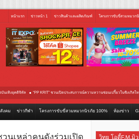
หน้าแรก
ข่าวหน้า 1
ข่าวสินค้าและผลิตภัณฑ์
โครงการขับขี่สวมหมวกน
ทัล
“PP KRIT” ชวนเปิดประสบการณ์ความหวานซ่อนเปรี้ยวในซิงเกิลใหม่ “Your Candy” พ
วสังคม
ข่าวกีฬา
โครงการขับขี่สวมหมวกนิรภัย 100%
ห้องข่าว
G
นเหล่าคนดังร่วมเปิด
วิทยุ โอดี้F.M.มิ