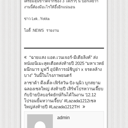
เตรียมลุ้นข่าวดีจากช่อง 3 ได้เร็วๆ นี้ บอกเลยว่า
งานนี้ต้องมีอะไรให้อึ้งอีกแน่นอน
ข่าว Lek..Yotita
โอดี้ :NEWS รายงาน
“ฉายแสง แอด.เวนเจอร์-มีเดียลิงค์” ส่ง
หนังอนิเมะสุดเดือดส่งท้ายปี 2025 “มหาเวทย์
ผนึกมาร มูฟวี่ อุบัติการณ์ชิบูย่า x จรดลล้าง
บาง” วันนี้ในโรงภาพยนตร์
ลาซาด้า ดึงเติ้ล-เฟิร์สวัน-ปัง-นุนิว บุกสยาม
ฉลองเซลใหญ่ ส่งท้ายปี เสิร์ฟโปรหวานเจี๊ยบ
กับป้ายบิลบอร์ดยักษ์กินได้ในงาน ‘12.12
โปรอมยิ้มหวานเจี๊ยบ’ #Lazada1212เซล
ใหญ่ส่งท้ายปี #Lazada1212TH
admin