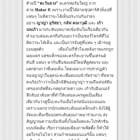
ท้ายปี
“ตะวันลวง”
ละครฟอร์มใหญ่ จาก
ค่าย
Maker K
เพราะงานนี้ได้สามซุปตาร์ตัวท็อปที่
แฟนๆ ไม่คิดว่าจะได้เห็นประกบกันง่ายๆ
อย่าง
ญาญ่า อุรัสยา, กลัฟ คณาวุฒิ
และ
เก้า
นพเก้า
มาประชันบทบาทเข้มข้นในเรื่องเดียวกัน
ทำเอาแฟนละครถึงกับบอกว่าเป็นเซอร์ไพรส์ที่ไม่
คิดว่าจะได้เห็น และเป็นการจับคู่ที่แฟน ๆ เฝ้ารอดู
แบบสุดตัว เพียงไม่กี่ชั่วโมงหลังภาพแรกถูก
เผยแพร่ แฮชแท็กของละครก็ทะยานขึ้นเทรนด์
ทันที แฟนๆ พากันชื่นชมเคมีใหม่ที่ดูสดแรง และ
แตกต่างกว่าที่เคยเห็น โดยเฉพาะการปรากฏตัว
ของญาญ่าในลุคปะทะเดือดแบบนัวร์ดราม่า ที่หลาย
คนร้องว้าวว่าเป็นอีกมิติของญาญ่า รวมถึงเสน่ห์ดิบ
เท่ของกลัฟที่สะกดทุกสายตา และ เก้ากับอินเนอร์
ลึกลับน่าค้นหาที่ทำให้แฟนละครพูดเป็นเสียง
เดียวกันว่าคู่นี้ปะทะกันเมื่อไหร่สนั่นจอแน่นอน
เพราะนอกจากนักแสดงระดับแม่เหล็กแลัว ยังได้ผู้
จัดและทีมเขียนบทระดับคุณภาพมาร่วมงาน ส่ง
สัญญาณความเข้มข้นทั้งในพล็อตและโปรดักชัน
แบบจัดเต็ม เรียกว่าปล่อยเพียงภาพฟิตติ้ง ก็ทำให้
อดใจรอไม่ไหว ส่วนกำหนดออนแอร์นั้น แฟนๆ