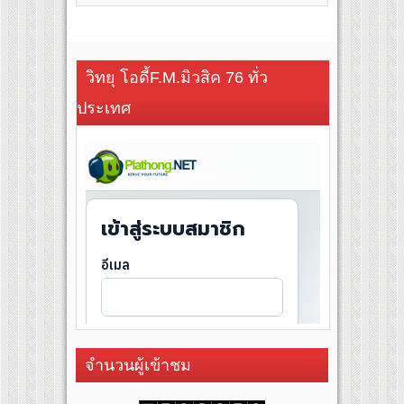
วิทยุ โอดี้F.M.มิวสิค 76 ทั่ว
ประเทศ
จำนวนผู้เข้าชม