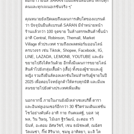
ตอกย้ำว่ายีนส์ SARAN เป็นแฟชั่นที่มีบทบาทกับทุก
คนและทุกเจเนอเรชันจริง ๆ”
คุณหมวยยังเปิดเผยถึงแผนการเติบโตของแบรนด์
ว่า ปัจจุบันยีนส์แบรนด์ SARAN มีจำหน่ายหน้า
ร้านแล้วกว่า 100 จุดขาย ในห้างสรรพสินค้าชั้นนำ
อาทิ Central, Robinson, Themall, Market
Village ทั่วประเทศ รวมถึงแพลตฟอร์มออนไลน์
ครบวงจร เช่น Tiktok, Shopee, Facebook, IG,
LINE, LAZADA, LEMON8, YOUTUBE และยัง
ขยายไปถึงไต้หวันด้วย อีกทั้งมีแผนการขยายไลน์
สินค้าไปยังกลุ่มเสื้อผ้า (เสื้อ) ทั้งของผู้ชายและผู้
หญิง รวมถึงยีนส์คอลเลกชันใหม่สำหรับผู้ชายในปี
2025 เพื่อตอบโจทย์ลูกค้าให้ครบทุกมิติ และมีแพ
ลนขยายไปยังต่างประเทศเพิ่มเติม
นอกจากนี้ ภายในงานยังมีเหล่าเซเลบริตี้ ดารา
และอินฟลูเอนเซอร์อีกกว่า 30 ชีวิตร่วมเดินแฟชั่น
โชว์อย่างคับคั่ง อาทิ กาย กันตเมศฐ์, บอส วสุ
พล, วิน วิษณุ, ไม้เอก ฐิรวัฒน์, อะตอม รวิ
นันท์, อะตอม อัศษวัชร์, เชน ธณัชพงศ์, ณฉัตร
วัลเณซ่า, กิ๊ฟ สิรินาถ, ชมพู อาทิตยา, มะลิ โค