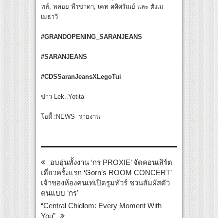
ทส์, พลอย พีรชาดา, เคท ศศิศรัณย์ และ ตังเม
เมธาวี
#GRANDOPENING_SARANJEANS
#SARANJEANS
#CDSSaranJeansXLegoTui
ข่าว Lek..Yotita
โอดี้ :NEWS รายงาน
อบอุ่นทั้งงาน ‘กร PROXIE’ จัดคอนเสิร์ต
เดี่ยวครั้งแรก ‘Gorn’s ROOM CONCERT’
เจ้าของห้องคนเท่เปิดรูมทัวร์ ชวนสัมผัสตัว
ตนแบบ ‘กร’
“Central Chidlom: Every Moment With
You”