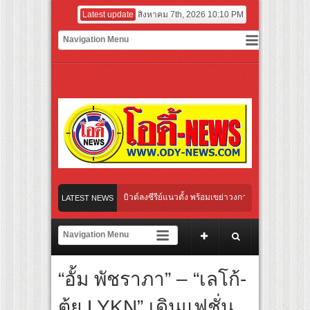
Latest update
สิงหาคม 7th, 2026 10:10 PM
่แรกของไทย เตรียมเดบิวต์ลงซีรีย์แนวตั้ง พร้อมเขย่าวงการบันเทิงยุคดิจิทัล
LATEST NEWS
ิงเกิลใหม่ “Your Candy” พร้อมเสิร์ฟ MV สดใส ได้ “ต้าเหนิง” และ “ณิชา” ร่วมเติมสีส
“ญาญ่า” ปลุกกระแส ผิวโชกุ ผิวโชว์ได้ ตอบโจทย์คนรุ่นใหม่
“อั้ม พัชราภา” – “เลโก้-
 Original “Under Her Rules ใต้เงาจันทรา” เปิดเคมี “อุ้ม–มีนา” ประกบคู่ครั้งสำคัญ ชวน
ตุ้ย LYKN” เดินแฟชั่น
 ชวนคนไทย “เลิกอาย เลิกเงียบ เลิกชะล่าใจ” เรื่อง HPV ในแคมเปญ “HPV ไม่เป็นไร…ไม่ได้