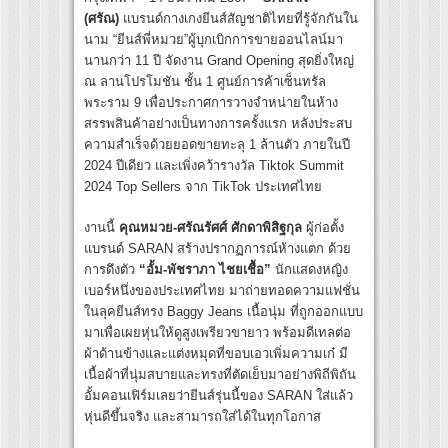
(ศรัณ)
แบรนด์กางเกงยีนส์สัญชาติไทยที่รู้จักกันใน
นาม “ยีนส์พี่หมวย”ผู้บุกเบิกการขายออนไลน์มา
นานกว่า 11 ปี จัดงาน Grand Opening สุดยิ่งใหญ่
ณ ลานโปรโมชัน ชั้น 1 ศูนย์การค้าเซ็นทรัล
พระราม 9 เพื่อประกาศการวางจำหน่ายในห้าง
สรรพสินค้าอย่างเป็นทางการครั้งแรก หลังประสบ
ความสำเร็จด้วยยอดขายทะลุ 1 ล้านตัว ภายในปี
2024 ปีเดียว และเพิ่งคว้ารางวัล Tiktok Summit
2024 Top Sellers จาก TikTok ประเทศไทย
งานนี้
คุณหมวย-ศรัณรัศศ์ ศักดาพิสิฐกุล
ผู้ก่อตั้ง
แบรนด์ SARAN สร้างปรากฏการณ์ห้างแตก ด้วย
การดึงตัว
“อั้ม-พัชราภา ไชยเชื้อ”
นักแสดงหญิง
เบอร์หนึ่งของประเทศไทย มาถ่ายทอดความแฟชั่น
ในลุคยีนส์ทรง Baggy Jeans เนื้อนุ่ม ที่ถูกออกแบบ
มาเพื่อเผยหุ่นให้ดูสูงเพรียวขายาว พร้อมดีเทลต่อ
ผ้าด้านข้างและแต่งหมุดที่ขอบเอวเพิ่มความเก๋ มี
เนื้อผ้าที่นุ่มสบายและทรงที่ตัดเย็บมาอย่างพิถีพิถัน
อั้มคอนเฟิร์มเลยว่ายีนส์รุ่นนี้ของ SARAN ใส่แล้ว
หุ่นดีขึ้นจริง และสามารถใส่ได้ในทุกโอกาส