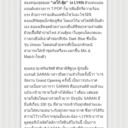
สองหนุ่มสุดฮอต
“เลโก้-ตุ้ย” วง LYKN
ตัวแทนบอย
แบนด์แห่งวงการ T-POP ก็มาเพิ่มดีกรีความร้อน
แรง ด้วยการร่วมเดินแฟชั่นโชว์และโชว์มินิ
คอนเสิร์ตสุดเอ็กซ์คลูซีฟ โดยเลโก้มาสไตล์ที่เป็นตัว
เอง คอมพลีทลุคด้วยกางเกงยีนส์สีฟอกสามส่วนตัด
ด้วยเสื้อสีดำปาดไหล่ ส่วนตุ้ยมาในลุคแจ็คเกตและ
กางเกงยีนส์เอวต่ำฟอกสีเข้ม Dark Blue ซึ่งเป็น
รุ่น Unisex โดดเด่นด้วยทรงที่เป็นเอกลักษณ์
สามารถใส่เข้าชุดกันหรือจะแยกชิ้น Mix &
Match ก็ลงตัว
คุณหมวย-ศรัณรัศศ์ ศักดาพิสิฐกุล ผู้ก่อตั้ง
แบรนด์ SARAN กล่าวถึงความสำเร็จครั้งนี้ว่า “การ
จัดงาน Grand Opening ครั้งนี้ เป็นการประกาศ
อย่างเป็นทางการว่า SARAN คือแบรนด์ห้างแล้วนะ
แม้จะเข้ามาขายในห้างได้เพียง 7 เดือน แต่ยอด
ขายก็เติบโตอย่างรวดเร็วมาก ปัจจุบัน SARAN มี
ยีนส์เกือบ 100 รุ่น ที่สามารถเข้ากับทุกสัดส่วนและ
สวมใส่สบายเหมาะกับทุกสภาพอากาศ ซึ่งการได้รับ
ความไว้วางใจจากคุณอั้มและน้อง ๆ LYKN มาร่วม
พูดคุยถึงไลฟ์สไตล์การใส่ยีนส์ในวันนี้ เป็นการ