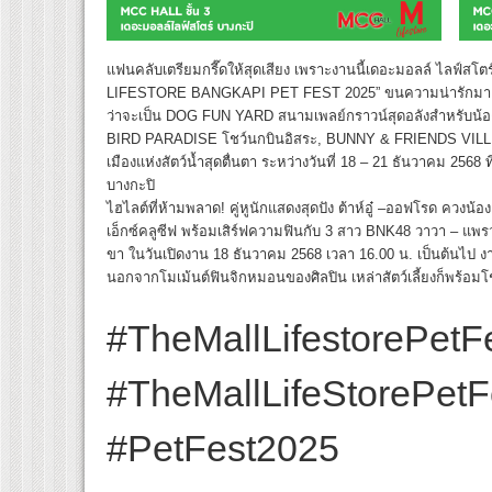
แฟนคลับเตรียมกรี๊ดให้สุดเสียง เพราะงานนี้เดอะมอลล์ ไลฟ์สโ
LIFESTORE BANGKAPI PET FEST 2025” ขนความน่ารักมาเต็มพิก
ว่าจะเป็น DOG FUN YARD สนามเพลย์กราวน์สุดอลังสำหรั
BIRD PARADISE โชว์นกบินอิสระ, BUNNY & FRIENDS VILLE
เมืองแห่งสัตว์น้ำสุดตื่นตา ระหว่างวันที่ 18 – 21 ธันวาคม 2568
บางกะปิ
ไฮไลต์ที่ห้ามพลาด! คู่หูนักแสดงสุดปัง ต้าห์อู๋ –ออฟโรด ควงน
เอ็กซ์คลูซีฟ พร้อมเสิร์ฟความฟินกับ 3 สาว BNK48 วาวา – แพรว –
ขา ในวันเปิดงาน 18 ธันวาคม 2568 เวลา 16.00 น. เป็นต้นไป งานน
นอกจากโมเม้นต์ฟินจิกหมอนของศิลปิน เหล่าสัตว์เลี้ยงก็พร้อมโ
#TheMallLifestorePetF
#TheMallLifeStorePetF
#PetFest2025