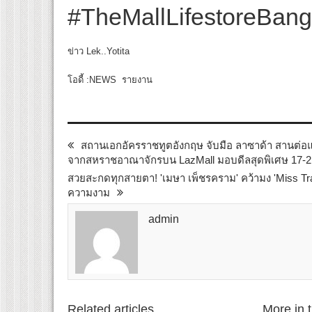
#TheMallLifestoreBan
ข่าว Lek..Yotita
โอดี้ :NEWS รายงาน
สถานเอกอัครราชทูตอังกฤษ จับมือ ลาซาด้า สานต่อ
จากสหราชอาณาจักรบน LazMall มอบดีลสุดพิเศษ 17-21 
สวยสะกดทุกสายตา! 'เมษา เพ็ชรคราม' คว้ามง 'Miss Tr
ความงาม
admin
Related articles
More in 