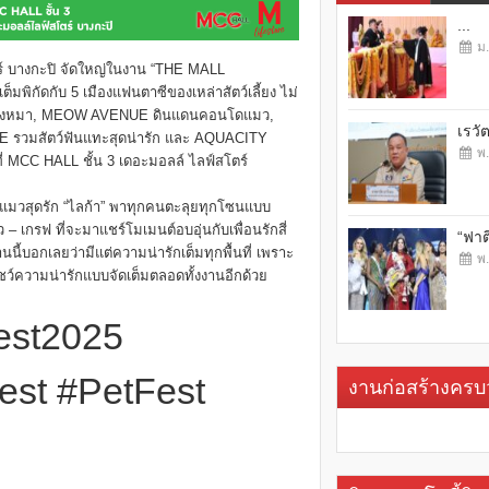
...
ม.
ตร์ บางกะปิ จัดใหญ่ในงาน “THE MALL
ัดกับ 5 เมืองแฟนตาซีของเหล่าสัตว์เลี้ยง ไม่
บน้องหมา, MEOW AVENUE ดินแดนคอนโดแมว,
เรวั
 รวมสัตว์ฟันแทะสุดน่ารัก และ AQUACITY
พ.
 ที่ MCC HALL ชั้น 3 เดอะมอลล์ ไลฟ์สโตร์
้องแมวสุดรัก “ไลก้า” พาทุกคนตะลุยทุกโซนแบบ
 เกรฟ ที่จะมาแชร์โมเมนต์อบอุ่นกับเพื่อนรักสี่
“ฟาต
ี้บอกเลยว่ามีแต่ความน่ารักเต็มทุกพื้นที่ เพราะ
พ.
ชว์ความน่ารักแบบจัดเต็มตลอดทั้งงานอีกด้วย
est2025
est #PetFest
งานก่อสร้างคร