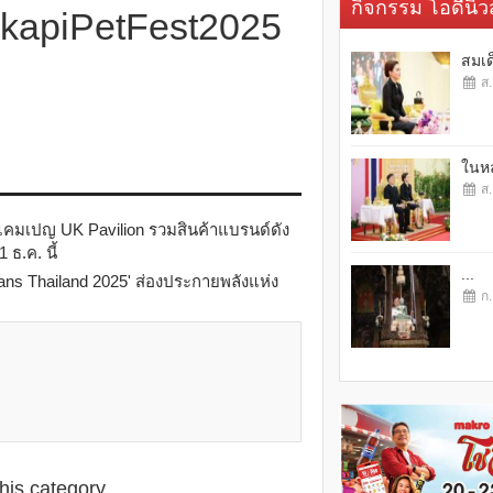
กิจกรรม โอดี้นิวส
gkapiPetFest2025
สมเด
ส.
ในหล
ส.
แคมเปญ UK Pavilion รวมสินค้าแบรนด์ดัง
ธ.ค. นี้
...
ans Thailand 2025' ส่องประกายพลังแห่ง
ก.
this category