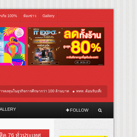
ิรภัย 100%
ห้องข่าว
Gallery
นธุรกิจการศึกษากว่า 100 ล้านบาท
ททท. ต้อนรับเที่ยวบินปฐมฤกษ์สายการบิน TransNus
ALLERY
FOLLOW
วสิค 76 ทั่วประเทศ