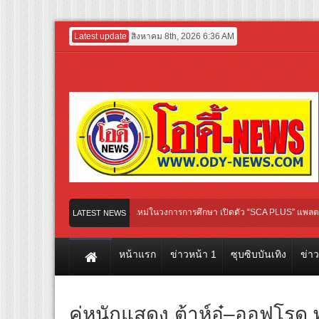
Latest update
สิงหาคม 8th, 2026 6:36 AM
Entertainment GROUP เปิดเกมใหม่ในวงการการศึกษา เปิดตัว “SCA PLUS” แพลตฟอร์มการเ
LATEST NEWS
ชุ่มชื่น ชวน “ญาญ่า” ปลุกกระแส ผิวโชกุ ผิวโชว์ได้ ตอบโจทย์คนรุ่นใหม่
หน้าแรก
ข่าวหน้า 1
ซุบซิบบันเทิง
ข่า
คู่หูนักแสดง ต้าห์อู๋–ออฟโร