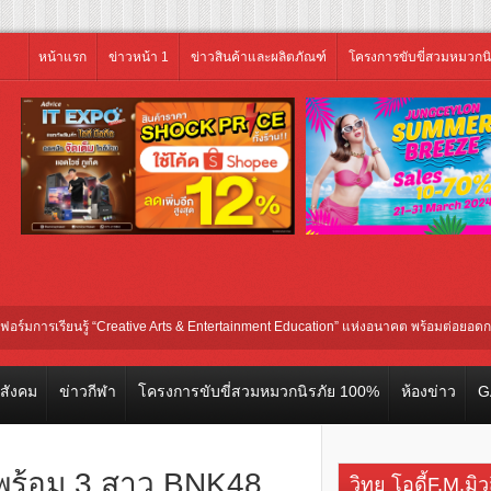
หน้าแรก
ข่าวหน้า 1
ข่าวสินค้าและผลิตภัณฑ์
โครงการขับขี่สวมหมวกน
รียนรู้ “Creative Arts & Entertainment Education” แห่งอนาคต พร้อมต่อยอดการลงทุนใ
วสังคม
ข่าวกีฬา
โครงการขับขี่สวมหมวกนิรภัย 100%
ห้องข่าว
G
ด พร้อม 3 สาว BNK48
วิทยุ โอดี้F.M.มิ