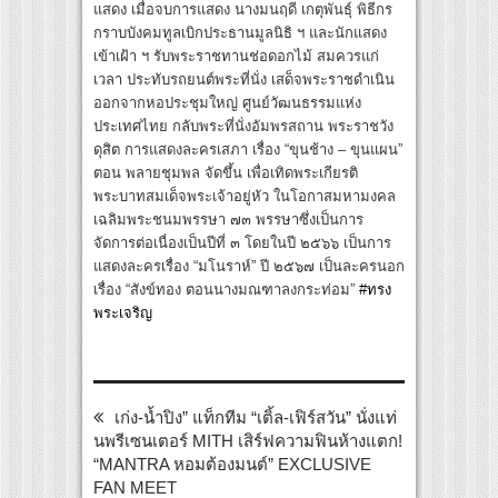
แสดง เมื่อจบการแสดง นางมนฤดี เกตุพันธุ์ พิธีกร
กราบบังคมทูลเบิกประธานมูลนิธิ ฯ และนักแสดง
เข้าเฝ้า ฯ รับพระราชทานช่อดอกไม้ สมควรแก่
เวลา ประทับรถยนต์พระที่นั่ง เสด็จพระราชดำเนิน
ออกจากหอประชุมใหญ่ ศูนย์วัฒนธรรมแห่ง
ประเทศไทย กลับพระที่นั่งอัมพรสถาน พระราชวัง
ดุสิต การแสดงละครเสภา เรื่อง “ขุนช้าง – ขุนแผน”
ตอน พลายชุมพล จัดขึ้น เพื่อเทิดพระเกียรติ
พระบาทสมเด็จพระเจ้าอยู่หัว ในโอกาสมหามงคล
เฉลิมพระชนมพรรษา ๗๓ พรรษาซึ่งเป็นการ
จัดการต่อเนื่องเป็นปีที่ ๓ โดยในปี ๒๕๖๖ เป็นการ
แสดงละครเรื่อง “มโนราห์” ปี ๒๕๖๗ เป็นละครนอก
เรื่อง “สังข์ทอง ตอนนางมณฑาลงกระท่อม”
#ทรง
พระเจริญ
เก่ง-น้ำปิง” แท็กทีม “เติ้ล-เฟิร์สวัน” นั่งแท่
นพรีเซนเตอร์ MITH เสิร์ฟความฟินห้างแตก!
“MANTRA หอมต้องมนต์” EXCLUSIVE
FAN MEET