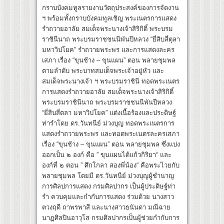
กราบบังคมทูลรายงานวัตถุประสงค์ของการจัดงาน
ฯ พร้อมทั้งกราบบังคมทูลเชิญ พระเนตรการแสดง
รำถวายอาลัย สมเด็จพระนางเจ้าสิริกิติ์ พระบรม
ราชินีนาถ พระบรมราชชนนีพันปีหลวง “ยี่สิบสี่ตุลา
มหาวิปโยค” รำถวายพระพร และการแสดงละคร
เสภา เรื่อง “ขุนช้าง – ขุนแผน” ตอน พลายชุมพล
ตามลำดับ พระบาทสมเด็จพระเจ้าอยู่หัว และ
สมเด็จพระนางเจ้า ฯ พระบรมราชินี ทอดพระเนตร
การแสดงรำถวายอาลัย สมเด็จพระนางเจ้าสิริกิติ์
พระบรมราชินีนาถ พระบรมราชชนนีพันปีหลวง
“ยี่สิบสี่ตลา มหาวิปโยค” แต่งเนื้อร้องและประดิษฐ์
ท่ารำโดย ดร.วันทนีย์ ม่วงบุญ ทอดพระเนตรการ
แสดงรำถวายพระพร และทอดพระเนตรละครเสภา
เรื่อง “ขุนช้าง – ขุนแผน” ตอน พลายชุมพล ซึ่งแบ่ง
ออกเป็น ๒ องก์ คือ ” ขุนแผนได้แก้วกิริยา“ และ
องก์ที่ ๒ ตอน ” ศึกโกลา สองพี่น้อง“ คือพระไวยกับ
พลายชุมพล โดยมี ดร.วันทนีย์ ม่วงบุญผู้ชำนาญ
การศิลปการแสดง กรมศิลปากร เป็นผู้ประดิษฐ์ท่า
รำ ควบคุมและกำกับการแสดง ร่วมด้วย นางสาว
ตวงฤดี ถาพรพาสี และนางสาวธนันดา มณีฉาย
นาฏศิลปินอาวุโส กรมศิลปากรเป็นผู้ช่วยกำกับการ