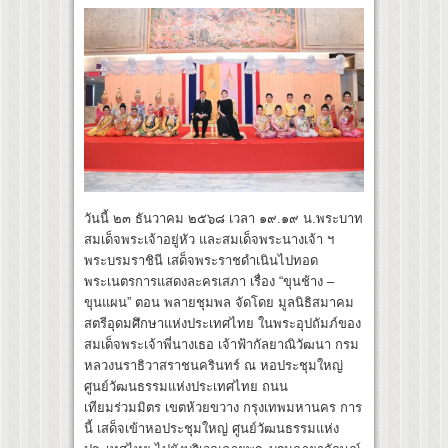
วันนี้ ๒๓ ธันวาคม ๒๕๖๘ เวลา ๑๙.๑๙ น.พระบาท
สมเด็จพระเจ้าอยู่หัว และสมเด็จพระนางเจ้า ฯ
พระบรมราชินี เสด็จพระราชดำเนินไปทอด
พระเนตรการแสดงละครเสภา เรื่อง “ขุนช้าง –
ขุนแผน” ตอน พลายชุมพล จัดโดย มูลนิธิสมาคม
สตรีอุดมศึกษาแห่งประเทศไทย ในพระอุปถัมภ์ของ
สมเด็จพระเจ้าพี่นางเธอ เจ้าฟ้ากัลยาณิวัฒนา กรม
หลวงนราธิวาสราชนครินทร์ ณ หอประชุมใหญ่
ศูนย์วัฒนธรรมแห่งประเทศไทย ถนน
เทียมร่วมมิตร เขตห้วยขวาง กรุงเทพมหานคร การ
นี้ เสด็จเข้าหอประชุมใหญ่ ศูนย์วัฒนธรรมแห่ง