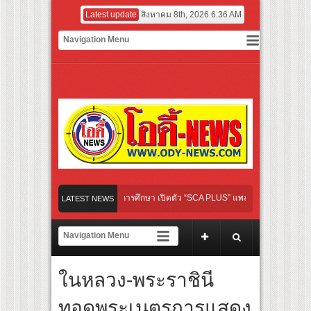
Latest update
สิงหาคม 8th, 2026 6:36 AM
 เปิดเกมใหม่ในวงการการศึกษา เปิดตัว “SCA PLUS” แพลตฟอร์มการเรียนรู้ “Creative Ar
LATEST NEWS
อดการลงทุนในธุรกิจการศึกษากว่า 100 ล้านบาท
เส้นทางจาการ์ตา-กรุงเทพฯ เสริม Air Connectivity ดึงนักท่องเที่ยวคุณภาพจากอินโดนีเซี
ไทย เตรียมเดบิวต์ลงซีรีย์แนวตั้ง พร้อมเขย่าวงการบันเทิงยุคดิจิทัล
ในหลวง-พระราชินี
ใหม่ “Your Candy” พร้อมเสิร์ฟ MV สดใส ได้ “ต้าเหนิง” และ “ณิชา” ร่วมเติมสีสัน
ทอดพระเนตรการแสดง