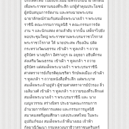
ประเทศไทย ไปยังบริเวณฉายพระบรมฉายาลักษณ์
เพื่อพระราชทานของที่ระลึก แก่ผู้ทำคุณประโยชน์
ผู้สนับสนุนการจัดงาน และทรงฉายพระบรม
ฉายาลักษณ์ร่วมกับสมเด็จพระนางเจ้า ฯ พระบรม
ราชินี คณะกรรมการมูลนิธิ ฯ คณะกรรมการจัด
งาน ฯ และนักแสดง ตามลำดับ จากนั้น เสด็จฯไปยัง
หอประชุมใหญ่ พระราชทานพระบรมราชวโรกาส
พระราชวโรกาส ให้ นายประสพ เรียงเงิน ปลัด
กระทรวงวัฒนธรรม เข้าเฝ้า ฯ ทูลเกล้า ฯ ถวาย
สูจิบัตร นางยุถิกา อิศรางกูร ณ อยุธยา อธิบดีกรม
ส่งเสริมวัฒนธรรม เข้าเฝ้า ฯ ทูลเกล้า ฯ ถวาย
สูจิบัตร แด่สมเด็จพระนางเจ้า ฯ พระบรมราชินี
ศาสตราจารย์เกียรติคุณชริตา รักษ์พลเมือง เข้าเฝ้า
ฯ ทูลเกล้า ฯ ถวายหนังสือที่ระลึก แด่พระบาท
สมเด็จพระเจ้าอยู่หัว ผู้ช่วยศาสตราจารย์บัวรอง ลิ่ว
เฉลิมวงศ์ เข้าเฝ้า ฯ ทูลเกล้า ฯ ถวายของที่ระลึกแด่
สมเด็จพระนางเจ้า ฯ พระบรมราชินี และ นาง
เบญจวรรณ สร่างนิทร ประธานคณะกรรมการ
อำนวยการจัดการแสดง และกรรมการมูลนิธิ
สมาคมสตรีอุดมศึกษา แห่งประเทศไทย ในพระ
อุปถัมภ์ของ สมเด็จพระเจ้าพี่นางเธอ เจ้าฟ้า
กัลยาณิวัฒนา กรมหลวงนราธิวาสราชนครินทร์