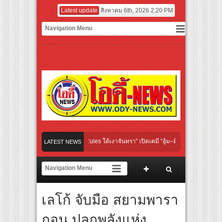
Latest update
สิงหาคม 6th, 2026 2:20 PM
riginal “Under Her Rules ใต้เงาจันทรา” เปิดเคมี “อุ้ม–มีนา” ประกบคู่ครั้งสำคัญ ชวนแฟ
LATEST NEWS
วนคนไทย “เลิกอาย เลิกเงียบ เลิกชะล่าใจ” เรื่อง HPV ในแคมเปญ “HPV ไม่เป็นไร…ไม่ได้”
เสียงเชียร์ สู่ทีมชาติไทย ชวนแฟนลูกยางใกล้ชิดนักตบสาวทีมชาติไทย 15 ส.ค.นี้
เลโก้ จับมือ สยามพารา
รรมฝาผนังระดับโลก “ปู่ม่านย่าม่าน” เรียนรู้นวัตกรรมผักเชียงดาใน “หอมแผ่นดินฯ”
กอน ปลุกพลังแห่ง
ตร์ฟอร์มยักษ์ ‘คุณยายวรนาฏ’ (INHERIT) เตรียมคายตะขาบหนังไทยในรอบปฐมทัศน์โลก 