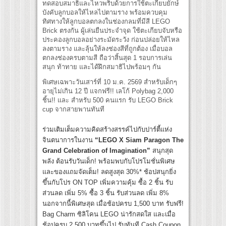
ทดสอบสมาธิและไหวพริบด้วยการใช้ตะเกียบยักษ์
บังคับลูกบอลให้ไหลไปตามราง พร้อมควบคุม
ทิศทางให้ลูกบอลตกลงในช่องกลมที่มีสี LEGO
Brick ตรงกัน ผู้เล่นยืนประจำจุด ใช้ตะเกียบจับหรือ
ประคองลูกบอลอย่างระมัดระวัง ก่อนปล่อยให้ไหล
ลงตามราง และลุ้นให้ลงช่องสีที่ถูกต้อง เมื่อบอล
ตกลงช่องครบตามสี ถือว่าสิ้นสุด 1 รอบการเล่น
สนุก ท้าทาย และได้ฝึกสมาธิไปพร้อมๆ กัน
พิเศษเฉพาะวันเสาร์ที่ 10 ม.ค. 2569 สำหรับเด็กๆ
อายุไม่เกิน 12 ปี แจกฟรี!! เลโก้ Polybag 2,000
ชิ้น!! และ สำหรับ 500 คนแรก รับ LEGO Brick
cup จากสายพานทันที
ร่วมเติมเต็มความคิดสร้างสรรค์ไปกับปาร์ตี้แห่ง
จินตนาการในงาน
“LEGO X Siam Paragon The
Grand Celebration of Imagination”
สนุกสุด
พลัง ต้อนรับวันเด็ก! พร้อมพบกับโปรโมชั่นพิเศษ
และของแถมจัดเต็ม! ลดสูงสุด 30%* ช้อปสนุกยิ่ง
ขึ้นกับโปร ON TOP เพิ่มความคุ้ม ซื้อ 2 ชิ้น รับ
ส่วนลด เพิ่ม 5% ซื้อ 3 ชิ้น รับส่วนลด เพิ่ม 8%
นอกจากนี้พิเศษสุด เมื่อช้อปครบ 1,500 บาท รับฟรี!
Bag Charm ซิลิโคน LEGO น่ารักสดใส และเมื่อ
ช้อปครบ 2,500 บาทขึ้นไป รับทันที Cash Coupon