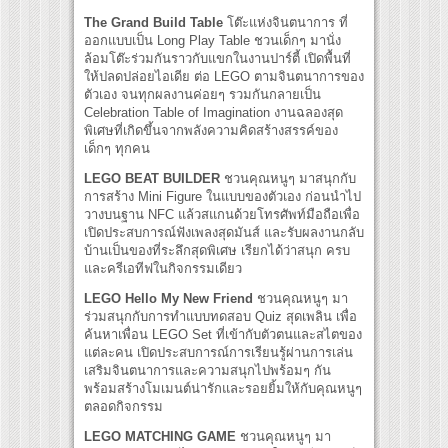
The Grand Build Table
โต๊ะแห่งจินตนาการ ที่
ออกแบบเป็น Long Play Table ชวนเด็กๆ มานั่ง
ล้อมโต๊ะร่วมกันราวกับแขกในงานปาร์ตี้ เปิดพื้นที่
ให้ปลดปล่อยไอเดีย ต่อ LEGO ตามจินตนาการของ
ตัวเอง จนทุกผลงานค่อยๆ รวมกันกลายเป็น
Celebration Table of Imagination งานฉลองสุด
พิเศษที่เกิดขึ้นจากพลังความคิดสร้างสรรค์ของ
เด็กๆ ทุกคน
LEGO BEAT BUILDER
ชวนคุณหนูๆ มาสนุกกับ
การสร้าง Mini Figure ในแบบของตัวเอง ก่อนนำไป
วางบนฐาน NFC แล้วสแกนด้วยโทรศัพท์มือถือเพื่อ
เปิดประสบการณ์ฟังเพลงสุดมันส์ และรับผลงานกลับ
บ้านเป็นของที่ระลึกสุดพิเศษ เรียกได้ว่าสนุก ครบ
และครีเอทีฟในกิจกรรมเดียว
LEGO Hello My New Friend
ชวนคุณหนูๆ มา
ร่วมสนุกกับการทำแบบทดสอบ Quiz สุดเพลิน เพื่อ
ค้นหาเพื่อน LEGO Set ที่เข้ากับตัวตนและสไตของ
แต่ละคน เปิดประสบการณ์การเรียนรู้ผ่านการเล่น
เสริมจินตนาการและความสนุกไปพร้อมๆ กัน
พร้อมสร้างโมเมนต์น่ารักและรอยยิ้มให้กับคุณหนูๆ
ตลอดกิจกรรม
LEGO MATCHING GAME
ชวนคุณหนูๆ มา