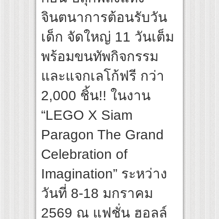
สุดชีวิต โกนหัวรับบทแม่ชี นำทีมนักแสดงประชันความสยอง!
จินตนาการต้อนรับวัน
riginal “Under Her Rules ใต้เงาจันทรา” เปิดเคมี “อุ้ม–มีนา” ประกบคู่ครั้งสำคัญ ชวนแฟ
เด็ก จัดใหญ่ 11 วันเต็ม
พร้อมขนทัพกิจกรรม
และแจกเลโก้ฟรี กว่า
2,000 ชิ้น!! ในงาน
“LEGO X Siam
Paragon The Grand
Celebration of
Imagination” ระหว่าง
วันที่ 8-18 มกราคม
2569 ณ แฟชั่น ฮอลล์