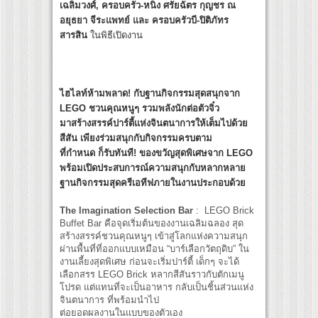
เฉลิมวงศ์, ครอบครัว-หนิง ศรัยฉัตร กุญชร ณ
อยุธยา จีระแพทย์ และ ครอบครัวบี-ปิติภัทร
สารสิน
ในพิธีเปิดงาน
ไฮไลท์ห้ามพลาด! กับฐานกิจกรรมสุดสนุกจาก
LEGO ชวนคุณหนูๆ รวมพลังนักต่อตัวจิ๋ว
มาสร้างสรรค์ปาร์ตี้แห่งจินตนาการให้เต็มไปด้วย
สีสัน เพียงร่วมสนุกกับกิจกรรมครบตาม
ที่กำหนด ก็รับทันที! ของขวัญสุดพิเศษจาก LEGO
พร้อมเปิดประสบการณ์ความสนุกกับหลากหลาย
ฐานกิจกรรมสุดครีเอทีฟภายในงานประกอบด้วย
The Imagination Selection Bar
: LEGO Brick
Buffet Bar คือจุดเริ่มต้นของงานเฉลิมฉลอง สุด
สร้างสรรค์ชวนคุณหนูๆ เข้าสู่โลกแห่งความสนุก
ผ่านพื้นที่ที่ออกแบบเหมือน “บาร์เลือกวัตถุดิบ” ใน
งานเลี้ยงสุดพิเศษ ก่อนจะเริ่มปาร์ตี้ เด็กๆ จะได้
เลือกสรร LEGO Brick หลากสีสันราวกับตักเมนู
โปรด แต่แทนที่จะเป็นอาหาร กลับเป็นชิ้นส่วนแห่ง
จินตนาการ ที่พร้อมนำไป
ต่อยอดผลงานในแบบของตัวเอง