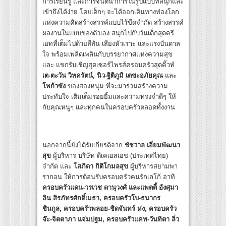
การเรียนรู้ และการจินตนาการในรูปแบบที่สนุกและ
เข้าถึงได้ง่าย โดยเด็กๆ จะได้ออกเดินทางท่องโลก
แห่งความคิดสร้างสรรค์แบบไร้ขีดจำกัด สร้างสรรค์
ผลงานในแบบของตัวเอง สนุกไปกับวันเด็กสุดครี
เอทที่เต็มไปด้วยสีสัน เสียงหัวเราะ และแรงบันดาล
ใจ พร้อมเพลิดเพลินกับบรรยากาศแห่งความสุข
และ แขกรับเชิญสุดเซอร์ไพรส์ครอบครัวสุดคิ้วท์
เต
-ตะวัน วิหครัตน์, นิว-ฐิติภูมิ เตชะอภัยคุณ
และ
โพก้าซัง
ของสองหนุ่ม ที่จะมาร่วมสร้างความ
ประทับใจ เติมเต็มรอยยิ้มและความทรงจำดีๆ ให้
กับคุณหนูๆ และทุกคนในครอบครัวตลอดทั้งงาน
นอกจากนี้ยังได้รับเกียรติจาก
ชัชวาล เอี่ยมพัฒนา
สุข
ผู้บริหาร บริษัท ดีเคเอสเอช (ประเทศไทย)
จำกัด และ
โสภิดา กิติโกมลสุข
ผู้บริหารสยามพา
รากอน ให้การต้อนรับครอบครัวคนรักเลโก้ อาทิ
ครอบครัวแดน
-วรเวช ดานุวงศ์ และแพตตี้ อังศุมา
ลิน สิรภัทรศักดิ์เมธา,
ครอบครัวโบ
-ธนากร
ชินกูล, ครอบครัวพลอย-ชิดจันทร์ ห่ง, ครอบครัว
จ๊ะ-จิตตาภา แจ่มปฐม, ครอบครัวแคท-วันทิตา ลิ่ว