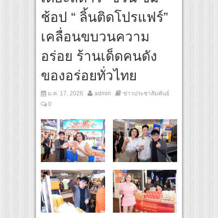
สุดชีวิต โกนหัวรับบทแม่ชี นำทีมนักแสดงประชันความสยอง!
ช้อป “ ลิ้นติดโปรแฟร์”
ginal “Under Her Rules ใต้เงาจันทรา” เปิดเคมี “อุ้ม–มีนา” ประกบคู่ครั้งสำคัญ ชวนแฟนป
เคลื่อนขบวนความ
อร่อย ร้านเด็ดคนดัง
ของอร่อยทั่วไทย
ม.ค. 17, 2026
admin
ข่าวประชาสัมพันธ์
0