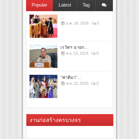
Popular
Latest
Tag
...
ม.ค. 18, 2026
0
เรวัตฯ นายก...
พ.ย. 23, 2025
0
“ฟาติมา”...
พ.ย. 22, 2025
0
งานก่อสร้างครบวงจร