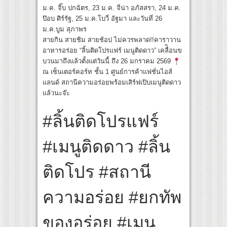
ม.ค. จิ๊บ ปกฉัตร, 23 ม.ค. จีน่า อภัสสรา, 24 ม.ค.
ป๊อบ ศิร์รัฐ, 25 ม.ค.โบวี่ อัฐมา และวันที่ 26
ม.ค.บูม สุภาพร
สายกิน สายชิม สายช้อป ไม่ควรพลาด!!คาราวาน
อาหารอร่อย “ลิ้นติดโปรแฟร์ เมนูติดดาว” เคลื่ิอนข
บวนมาถึงแล้วตั้งแต่วันนี้ ถึง 26 มกราคม 2569
ณ เซ็นเตอร์คอร์ท ชั้น 1 ศูนย์การค้าแฟชั่นไอส์
แลนด์ สถานีความอร่อยพร้อมเสิร์ฟเปิบเมนูติดดาว
แล้วนะจ๊ะ
#ลิ้นติดโปรแฟร์
#เมนูติดดาว #ลิ้น
ติดโปร #สถานี
ความอร่อย #ยกทัพ
ของอร่อย #เมนู