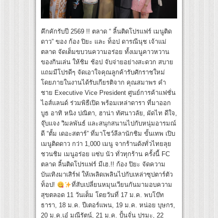
คึกคักรับปี 2569 !! ตลาด “ ลิ้นติดโปรแฟร์ เมนูติด
ดาว” ของ ก้อง ปิยะ และ ท็อป ดารณีนุช เจ้าแม่
ตลาด จัดเต็มขบวนความอร่อย ทั้งเมนูคาวหวาน
ของกินเล่น ให้ชิม ช้อป จับจ่ายอย่างสะดวก สบาย
แถมมีโปรดีๆ จัดเอาใจคุณลูกค้ารับศักราชใหม่
โดยภายในงานได้รับเกียรติจาก คุณสมาพร คำ
ชาย Executive Vice President ศูนย์การค้าแฟชั่น
ไอส์แลนด์ ร่วมพิธีเปิด พร้อมเหล่าดารา ที่มาออก
บูธ อาทิ หนิง ปณิตา, ฮาน่า ทัศนาวลัย, ผัดไท ดีใจ,
จุ๊บแจง วิมลพันธ์ และสนุกสนานไปกับหนุ่มอารมณ์
ดี “ตั้ม เดอะสตาร์” ที่มาโชว์ลีลานักชิม ขั้นเทพ เปิบ
เมนูติดดาว กว่า 1,000 เมนู จากร้านดังทั่วไทยลุย
ชวนชิม เมนูอร่อย แซ่บ นัว ทั่วทุกร้าน ครั้งนี้ FC
ตลาด ลิ้นติดโปรแฟร์ มีเฮ.!! ก้อง ปิยะ จัดความ
บันเทิงมาเสิร์ฟ ให้เพลิดเพลินไปกับเหล่าซุปตาร์ตัว
ท็อป!
ที่สับเปลี่ยนหมุนเวียนกันมามอบความ
สุขตลอด 11 วันเต็ม โดยวันที่ 17 ม.ค. พบโบ๊ท
ธารา, 18 ม.ค. ปีเตอร์แพน, 19 ม.ค. หน่อย บุษกร,
20 ม.ค.เอ๋ มณีรัตน์, 21 ม.ค. ปั้นจั่น ปรมะ, 22