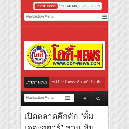
Latest update
สิงหาคม 6th, 2026 2:20 PM
ginal “Under Her Rules ใต้เงาจันทรา” เปิดเคมี “อุ้ม–มีนา” ประกบคู่ครั้งสำคัญ ชวนแฟนป
LATEST NEWS
คนไทย “เลิกอาย เลิกเงียบ เลิกชะล่าใจ” เรื่อง HPV ในแคมเปญ “HPV ไม่เป็นไร…ไม่ได้”
ียงเชียร์ สู่ทีมชาติไทย ชวนแฟนลูกยางใกล้ชิดนักตบสาวทีมชาติไทย 15 ส.ค.นี้
เปิดตลาดคึกคัก “ตั้ม
มฝาผนังระดับโลก “ปู่ม่านย่าม่าน” เรียนรู้นวัตกรรมผักเชียงดาใน “หอมแผ่นดินฯ”
เดอะสตาร์” ชวน ชิม
ฟอร์มยักษ์ ‘คุณยายวรนาฏ’ (INHERIT) เตรียมคายตะขาบหนังไทยในรอบปฐมทัศน์โลก ณ 