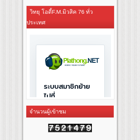
วิทยุ โอดี้F.M.มิวสิค 76 ทั่ว
ประเทศ
จำนวนผู้เข้าชม