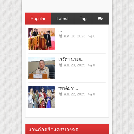
Popular
Latest
Tag
...
ม.ค. 18, 2026
0
เรวัตฯ นายก...
พ.ย. 23, 2025
0
“ฟาติมา”...
พ.ย. 22, 2025
0
งานก่อสร้างครบวงจร