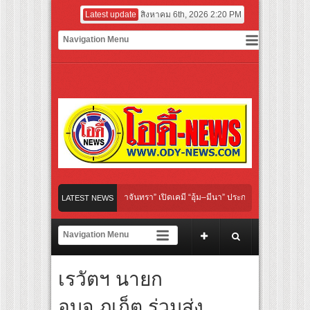
Latest update
สิงหาคม 6th, 2026 2:20 PM
nder Her Rules ใต้เงาจันทรา” เปิดเคมี “อุ้ม–มีนา” ประกบคู่ครั้งสำคัญ ชวนแฟนปักหมุดรอ
LATEST NEWS
ลิกอาย เลิกเงียบ เลิกชะล่าใจ” เรื่อง HPV ในแคมเปญ “HPV ไม่เป็นไร…ไม่ได้”
ร์ สู่ทีมชาติไทย ชวนแฟนลูกยางใกล้ชิดนักตบสาวทีมชาติไทย 15 ส.ค.นี้
เรวัตฯ นายก
ะดับโลก “ปู่ม่านย่าม่าน” เรียนรู้นวัตกรรมผักเชียงดาใน “หอมแผ่นดินฯ”
อบจ.ภูเก็ต ร่วมส่ง
ักษ์ ‘คุณยายวรนาฏ’ (INHERIT) เตรียมคายตะขาบหนังไทยในรอบปฐมทัศน์โลก ณ เทศกาลภ