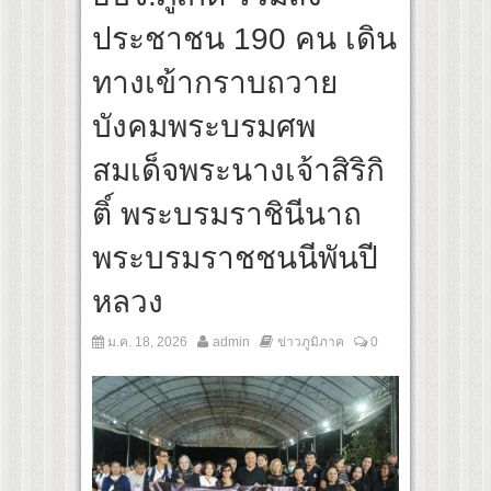
สุดชีวิต โกนหัวรับบทแม่ชี นำทีมนักแสดงประชันความสยอง!
ประชาชน 190 คน เดิน
nder Her Rules ใต้เงาจันทรา” เปิดเคมี “อุ้ม–มีนา” ประกบคู่ครั้งสำคัญ ชวนแฟนปักหมุดรอ
ทางเข้ากราบถวาย
บังคมพระบรมศพ
สมเด็จพระนางเจ้าสิริกิ
ติ์ พระบรมราชินีนาถ
พระบรมราชชนนีพันปี
หลวง
ม.ค. 18, 2026
admin
ข่าวภูมิภาค
0