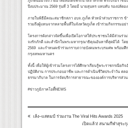
ภูเก็ตน้อมใจถวายอาลัยสมเด็จพระนางเจ้าสิริกิติ์ พระบรมราช
ปีงบประมาณ 2569 รุ่นที่ 3 โดยมี นายสุนทร แทบทับ รองปลัดอง
ภายในพิธีมีคณะสมาชิกสภา อบจ.ภูเก็ต หัวหน้าส่วนราชการ ข้าร
รวมถึงผู้แทนจากหลายพื้นที่ในจังหวัดภูเก็ต เข้าร่วมกิจกรร
โครงการดังกล่าวจัดขึ้นเพื่อเปิดโอกาสให้ประชาชนได้มีส่วนร
จงรักภักดี และสำนึกในพระมหากรุณาธิคุณอันหาที่สุดมิได้ โด
2569 และกำหนดเข้าร่วมกราบถวายบังคมพระบรมศพ พร้อมศึกษ
กรุงเทพมหานคร
ทั้งนี้ เพื่อให้ผู้เข้าร่วมโครงการได้ศึกษาเรียนรู้พระราชกรณี
ปฏิบัติงาน การประกอบอาชีพ และการดำเนินชีวิตประจำวัน ตล
ธรรมาภิบาล ในการจัดบริการสาธารณะขององค์การบริหารส่วนจังห
#ข่าวภูมิภาคโอดี้NEWS
เล้ง–แสตมป์ ร่วมงาน The Viral Hits Awards 2025
เปิดแล้ว! สนามกีฬาสุระก