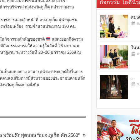
ินีนาถ พระบรมราชชนนีพันปีหลวง ประจำ
กิจกรรม โอดี้นิวส
ค์การบริหารส่วนจังหวัดภูเก็ต กล่าวรายงาน
สมเด
าชการและเจ้าหน้าที่ อบจ.ภูเก็ต ผู้นำชุมชน
ส.
มอย่างพร้อมเพรียง รวมจำนวนประมาณ 190 คน
่วมในกิจกรรมสำคัญของชาติ
แสดงออกถึงความ
ยมีกิจกรรมอบรมให้ความรู้ในวันที่ 26 มกราคม
ในหล
าดูงาน ระหว่างวันที่ 28–30 มกราคม 2569 ณ
ส.
ยกิจอันเป็นแบบอย่าง สามารถนำมาประยุกต์ใช้ในการ
...
อดจนส่งเสริมการมีส่วนร่วมของประชาชนตามหลัก
ก.
วัดภูเก็ตอย่างยั่งยืน
ุล พร้อมศึกฟุตบอล “อบจ.ภูเก็ต คัพ 2569”