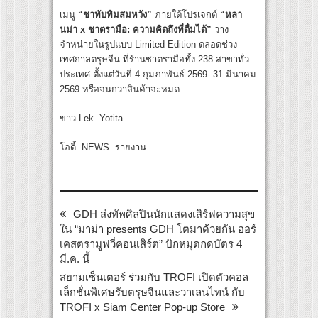
เมนู
“ชาทับทิมสมหวัง”
ภายใต้โปรเจกต์
“หลา
นม่า x ชาตรามือ: ความคิดถึงที่ดื่มได้”
วาง
จำหน่ายในรูปแบบ Limited Edition ดลอดช่วง
เทศกาลตรุษจีน ที่ร้านชาตรามือทั้ง 238 สาขาทั่ว
ประเทศ ตั้งแต่วันที่ 4 กุมภาพันธ์ 2569- 31 มีนาคม
2569 หรือจนกว่าสินค้าจะหมด
ข่าว Lek..Yotita
โอดี้ :NEWS รายงาน
GDH ส่งทัพศิลปินนักแสดงเสิร์ฟความสุข
ใน “มาม่า presents GDH โตมาด้วยกัน ออร์
เคสตรามูฟวี่คอนเสิร์ต” ปักหมุดกดบัตร 4
มี.ค. นี้
สยามเซ็นเตอร์ ร่วมกับ TROFI เปิดตัวคอล
เล็กชั่นพิเศษรับตรุษจีนและวาเลนไทน์ กับ
TROFI x Siam Center Pop-up Store