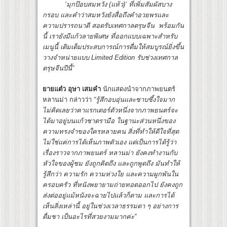
‘มุกป๊อบสมหวัง (แห้ว)’ ที่เพิ่มสัมผัสบาง
กรอบ และคำว่าสมหวังยังสื่อถึงคำอวยพรและ
ความปรารถนาดี สอดรับเทศกาลตรุษจีน พร้อมกัน
นี้ เรายังมีแก้วลายพิเศษ ที่ออกแบบเฉพาะสำหรับ
เมนูนี้ เติมเต็มประสบการณ์การดื่มให้สมบูรณ์ยิ่งขึ้น
วางจำหน่ายแบบ Limited Edition รับช่วงเทศกาล
ตรุษจีนปีนี้”
ยายแต๋ว อุษา เสมคำ
นักแสดงนำจากภาพยนตร์
หลานม่า กล่าวว่า
“รู้สึกอบอุ่นและซาบซึ้งใจมาก
ไม่คิดเลยว่าคาแรกเตอร์ตัวหนึ่งจากภาพยนตร์จะ
ได้มาอยู่บนแก้วชาตรามือ ในฐานะส่วนหนึ่งของ
ความทรงจำของใครหลายคน สิ่งที่ทำให้ดีใจที่สุด
ไม่ใช่แค่การได้เห็นภาพตัวเอง แต่เป็นการได้รู้ว่า
เรื่องราวจากภาพยนตร์ หลานม่า ยังคงทำงานกับ
หัวใจของผู้ชม ยังถูกคิดถึง และถูกพูดถึง มันทำให้
รู้สึกว่า ความรัก ความห่วงใย และความผูกพันใน
ครอบครัว ที่หนังพยายามถ่ายทอดออกไป ยังคงถูก
ส่งต่ออยู่แม้หนังจะฉายไปแล้วก็ตาม และการได้
เห็นสิ่งเหล่านี้ อยู่ในช่วงเวลาธรรมดา ๆ อย่างการ
ดื่มชา เป็นอะไรที่สวยงามมากค่ะ”