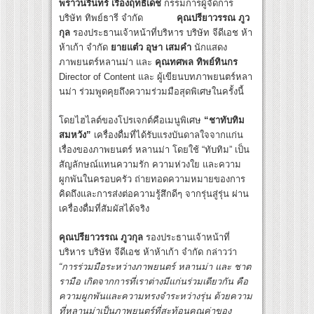
พราวนรินทร์ เรืองฤทธิเดช
กรรมการผู้จัดการ
บริษัท ทิพย์ธารี จำกัด
คุณปรียาวรรณ ภูว
กุล
รองประธานเจ้าหน้าที่บริหาร บริษัท จีดีเอช ห้า
ห้าเก้า จำกัด
ยายแต๋ว อุษา เสมคำ
นักแสดง
ภาพยนตร์หลานม่า และ
คุณทศพล ทิพย์ทินกร
Director of Content และ ผู้เขียนบทภาพยนตร์หลา
นม่า ร่วมพูดคุยถึงความร่วมมือสุดพิเศษในครั้งนี้
โดยไฮไลต์ของโปรเจกต์คือเมนูพิเศษ
“ชาทับทิม
สมหวัง”
เครื่องดื่มที่ได้รับแรงบันดาลใจจากแก่น
เรื่องของภาพยนตร์ หลานม่า โดยใช้ “ทับทิม” เป็น
สัญลักษณ์แทนความรัก ความห่วงใย และความ
ผูกพันในครอบครัว ถ่ายทอดความหมายของการ
คิดถึงและการส่งต่อความรู้สึกดีๆ จากรุ่นสู่รุ่น ผ่าน
เครื่องดื่มที่สัมผัสได้จริง
คุณปรียาวรรณ ภูวกุล
รองประธานเจ้าหน้าที่
บริหาร บริษัท จีดีเอช ห้าห้าเก้า จำกัด กล่าวว่า
“การร่วมมือระหว่างภาพยนตร์ หลานม่า และ ชาต
รามือ เกิดจากการที่เราต่างมีแก่นร่วมเดียวกัน คือ
ความผูกพันและความทรงจำระหว่างรุ่น ด้วยความ
ที่หลานม่าเป็นภาพยนตร์ที่สะท้อนคุณค่าของ