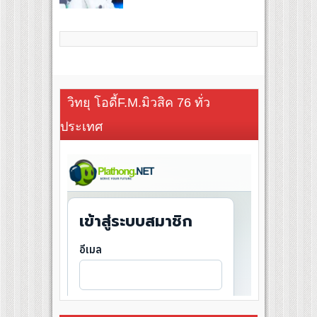
วิทยุ โอดี้F.M.มิวสิค 76 ทั่ว
ประเทศ