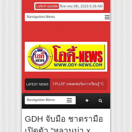
Latest update
สิงหาคม 8th, 2026 6:36 AM
การการศึกษา เปิดตัว “SCA PLUS” แพลตฟอร์มการเรียนรู้ “Creative Arts & Entertainme
LATEST NEWS
ดการลงทุนในธุรกิจการศึกษากว่า 100 ล้านบาท
กรุงเทพฯ เสริม Air Connectivity ดึงนักท่องเที่ยวคุณภาพจากอินโดนีเซีย เริ่มเที่ยวแรก
์ลงซีรีย์แนวตั้ง พร้อมเขย่าวงการบันเทิงยุคดิจิทัล
GDH จับมือ ชาตรามือ
” พร้อมเสิร์ฟ MV สดใส ได้ “ต้าเหนิง” และ “ณิชา” ร่วมเติมสีสัน
เปิดตัว “หลานม่า x