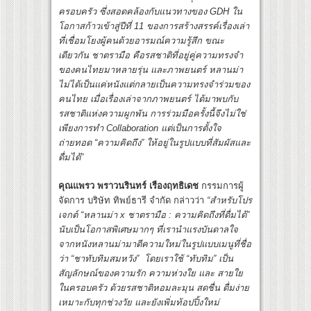
ครอบครัว ซึ่งสอดคล้องกับแนวทางของ
GDH ใน
โอกาสก้าวเข้าสู่ปีที่ 11 ของการสร้างสรรค์เรื่องเล่า
ที่เชื่อมโยงผู้คนด้วยอารมณ์ความรู้สึก ขณะ
เดียวกัน ชาตรามือ คือรสชาติที่อยู่คู่ความทรงจำ
ของคนไทยมาหลายรุ่น และภาพยนตร์ หลานม่า
ไม่ได้เป็นแค่หนังแต่กลายเป็นความทรงจำร่วมของ
คนไทย เมื่อเรื่องเล่าจากภาพยนตร์ ได้มาพบกับ
รสชาติแห่งความผูกพัน การร่วมมือครั้งนี้จึงไม่ใช่
เพียงการทำ Collaboration แต่เป็นการตั้งใจ
ถ่ายทอด “ความคิดถึง” ให้อยู่ในรูปแบบที่สัมผัสและ
ดื่มได้”
คุณแพรว พราวนรินทร์ เรืองฤทธิเดช
กรรมการผู้
จัดการ บริษัท ทิพย์ธารี จำกัด กล่าวว่า
“สำหรับโปร
เจกต์ “หลานม่า
x ชาตรามือ : ความคิดถึงที่ดื่มได้”
นับเป็นโอกาสพิเศษมากๆ ที่เรานำแรงบันดาลใจ
จากหนังหลานม่ามาตีความใหม่ในรูปแบบเมนูที่ชื่อ
ว่า “ชาทับทิมสมหวัง” โดยเราใช้ “ทับทิม” เป็น
สัญลักษณ์ของความรัก ความห่วงใย และ สายใย
ในครอบครัว ด้วยรสชาติหอมละมุน สดชื่น ดื่มง่าย
เหมาะกับทุกช่วงวัย และยังเพิ่มท้อปปิ้งใหม่