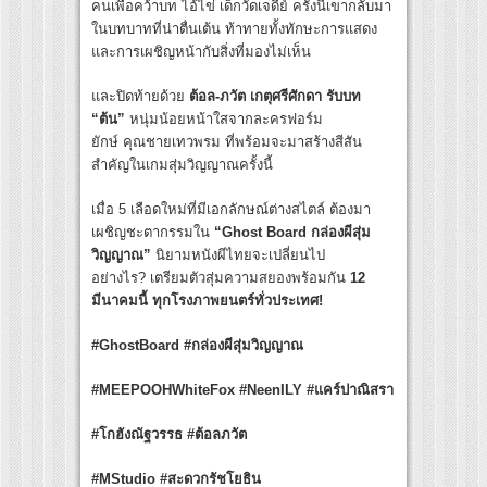
คนเพื่อคว้าบท ไอ้ไข่ เด็กวัดเจดีย์ ครั้งนี้เขากลับมา
ในบทบาทที่น่าตื่นเต้น ท้าทายทั้งทักษะการแสดง
และการเผชิญหน้ากับสิ่งที่มองไม่เห็น
และปิดท้ายด้วย
ต้อล-ภวัต เกตุศรีศักดา รับบท
“ต้น”
หนุ่มน้อยหน้าใสจากละครฟอร์ม
ยักษ์ คุณชายเทวพรม ที่พร้อมจะมาสร้างสีสัน
สำคัญในเกมสุ่มวิญญาณครั้งนี้
เมื่อ 5 เลือดใหม่ที่มีเอกลักษณ์ต่างสไตล์ ต้องมา
เผชิญชะตากรรมใน
“
Ghost Board กล่องผีสุ่ม
วิญญาณ”
นิยามหนังผีไทยจะเปลี่ยนไป
อย่างไร? เตรียมตัวสุ่มความสยองพร้อมกัน
12
มีนาคมนี้ ทุกโรงภาพยนตร์ทั่วประเทศ!
#GhostBoard #
กล่องผีสุ่มวิญญาณ
#MEEPOOHWhiteFox #NeenILY #
แคร์ปาณิสรา
#
โกฮังณัฐวรรธ
#
ต้อลภวัต
#MStudio #สะดวกรัชโยธิน