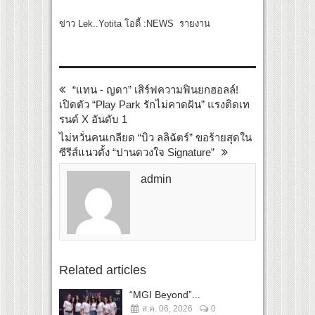
ข่าว Lek..Yotita โอดี้ :NEWS รายงาน
“แทน - ญดา” เสิร์ฟความฟินยกฮอลล์!
เปิดตัว “Play Park รักไม่คาดฝัน” แรงติดเท
รนด์ X อันดับ 1
ไม่หวั่นคนเกลียด “บิว ลลิฉัตร์” ขอร้ายสุดใน
ซีรีส์แนวตั้ง “ปานดวงใจ Signature”
admin
Related articles
“MGI Beyond”...
ส.ค. 06, 2026
0