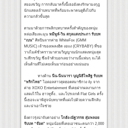
สยองขวัญ การกลับมาครั้งนี้เธอยังคงรักษามงกุฎ
นักแสดงเจ้าบทบาทที่พร้อมจะพาคนดูดิ่งไปกับ
ความกลัวขั้นสุด
ตามมาด้วยการพลิกบทบาทครั้งสำคัญของหนุ่ม
หล่อเสียงละมุน
หมีพูห์-วิน สกุลแสงประภา รับบท
“เบน”
ศิลปินจากค่าย WhiteFox (GMM
MUSIC) เจ้าของเพลงฮิต งอแง (CRYBABY) ที่ขอ
วางไมค์ชั่วคราวมาสวมวิญญาณนักแสดงหนุ่มสุด
ระทึกขวัญ ซึ่งเจ้าตัวบอกเลยว่างานนี้แฟนๆ จะได้
เห็นด้านที่ไม่เคยเห็นมาก่อนอย่างแน่นอน
ทางด้าน
นีน-นีนนารา บุญนิธิไพสิฐ รับบท
“พริกไทย”
ไอดอลสาวสุดฮอตสมาชิกวง ily จาก
ค่าย XOXO Entertainment ที่เคยฝากผลงานการ
แสดงไว้ใน ฮาวทูทิ้ง.. และโปรเจกต์ Flat Girls ครั้ง
นี้เธอจะมาพิสูจน์บทบาทที่แฝงไปด้วยความลึกลับ
และน่าเอาใจช่วย
ฝั่งดาวรุ่งน่าจับตาอย่าง
โกฮัง-ณัฐวรรธ สุ่มพลอย
รับบท “จ๊อด”
หนุ่มน้อยที่เคยเอาชนะคนกว่า 2,000