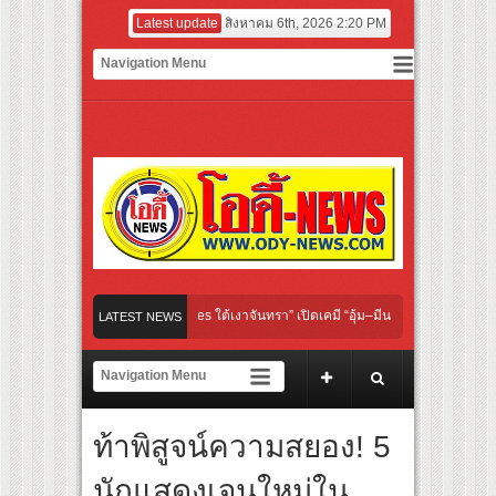
Latest update
สิงหาคม 6th, 2026 2:20 PM
riginal “Under Her Rules ใต้เงาจันทรา” เปิดเคมี “อุ้ม–มีนา” ประกบคู่ครั้งสำคัญ ชวนแฟ
LATEST NEWS
วนคนไทย “เลิกอาย เลิกเงียบ เลิกชะล่าใจ” เรื่อง HPV ในแคมเปญ “HPV ไม่เป็นไร…ไม่ได้”
เสียงเชียร์ สู่ทีมชาติไทย ชวนแฟนลูกยางใกล้ชิดนักตบสาวทีมชาติไทย 15 ส.ค.นี้
ท้าพิสูจน์ความสยอง! 5
รรมฝาผนังระดับโลก “ปู่ม่านย่าม่าน” เรียนรู้นวัตกรรมผักเชียงดาใน “หอมแผ่นดินฯ”
นักแสดงเจนใหม่ใน
ร์ฟอร์มยักษ์ ‘คุณยายวรนาฏ’ (INHERIT) เตรียมคายตะขาบหนังไทยในรอบปฐมทัศน์โลก 