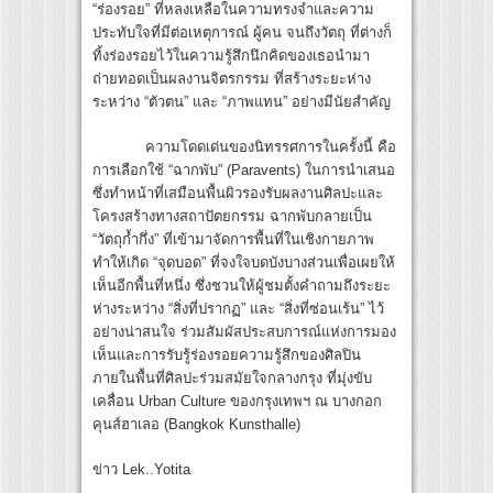
“ร่องรอย” ที่หลงเหลือในความทรงจำและความ
ประทับใจที่มีต่อเหตุการณ์ ผู้คน จนถึงวัตถุ ที่ต่างก็
ทิ้งร่องรอยไว้ในความรู้สึกนึกคิดของเธอนำมา
ถ่ายทอดเป็นผลงานจิตรกรรม ที่สร้างระยะห่าง
ระหว่าง “ตัวตน” และ “ภาพแทน” อย่างมีนัยสำคัญ
ความโดดเด่นของนิทรรศการในครั้งนี้ คือ
การเลือกใช้ “ฉากพับ” (Paravents) ในการนำเสนอ
ซึ่งทำหน้าที่เสมือนพื้นผิวรองรับผลงานศิลปะและ
โครงสร้างทางสถาปัตยกรรม ฉากพับกลายเป็น
“วัตถุก้ำกึ่ง” ที่เข้ามาจัดการพื้นที่ในเชิงกายภาพ
ทำให้เกิด “จุดบอด” ที่จงใจบดบังบางส่วนเพื่อเผยให้
เห็นอีกพื้นที่หนึ่ง ซึ่งชวนให้ผู้ชมตั้งคำถามถึงระยะ
ห่างระหว่าง “สิ่งที่ปรากฏ” และ “สิ่งที่ซ่อนเร้น” ไว้
อย่างน่าสนใจ ร่วมสัมผัสประสบการณ์แห่งการมอง
เห็นและการรับรู้ร่องรอยความรู้สึกของศิลปิน
ภายในพื้นที่ศิลปะร่วมสมัยใจกลางกรุง ที่มุ่งขับ
เคลื่อน Urban Culture ของกรุงเทพฯ ณ บางกอก
คุนส์ฮาเลอ (Bangkok Kunsthalle)
ข่าว Lek..Yotita