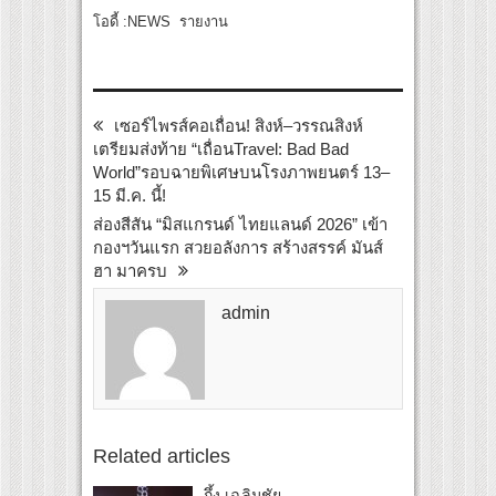
โอดี้ :NEWS รายงาน
เซอร์ไพรส์คอเถื่อน! สิงห์–วรรณสิงห์
เตรียมส่งท้าย “เถื่อนTravel: Bad Bad
World”รอบฉายพิเศษบนโรงภาพยนตร์ 13–
15 มี.ค. นี้!
ส่องสีสัน “มิสแกรนด์ ไทยแลนด์ 2026” เข้า
กองฯวันแรก สวยอลังการ สร้างสรรค์ มันส์
ฮา มาครบ
admin
Related articles
กึ้ง เฉลิมชัย...