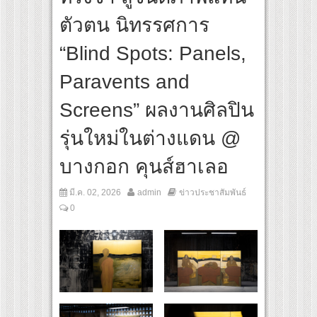
ลุกกระแส ผิวโชกุ ผิวโชว์ได้ ตอบโจทย์คนรุ่นใหม่
ตัวตน นิทรรศการ
ิดเกมใหม่ในวงการการศึกษา เปิดตัว “SCA PLUS” แพลตฟอร์มการเรียนรู้ “Creative Arts 
อดการลงทุนในธุรกิจการศึกษากว่า 100 ล้านบาท
“Blind Spots: Panels,
Paravents and
Screens” ผลงานศิลปิน
รุ่นใหม่ในต่างแดน @
บางกอก คุนส์ฮาเลอ
มี.ค. 02, 2026
admin
ข่าวประชาสัมพันธ์
0