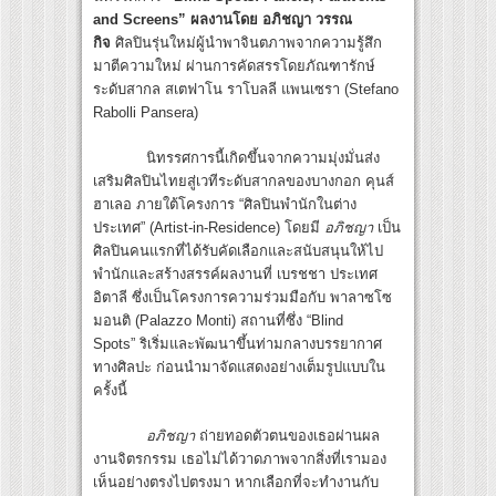
and Screens”
ผลงานโดย อภิชญา วรรณ
กิจ
ศิลปินรุ่นใหม่ผู้นำพาจินตภาพจากความรู้สึก
มาตีความใหม่ ผ่านการคัดสรรโดยภัณฑารักษ์
ระดับสากล สเตฟาโน ราโบลลี แพนเซรา (Stefano
Rabolli Pansera)
นิทรรศการนี้เกิดขึ้นจากความมุ่งมั่นส่ง
เสริมศิลปินไทยสู่เวทีระดับสากลของบางกอก คุนส์
ฮาเลอ ภายใต้โครงการ “ศิลปินพำนักในต่าง
ประเทศ” (Artist-in-Residence) โดยมี
อภิชญา
เป็น
ศิลปินคนแรกที่ได้รับคัดเลือกและสนับสนุนให้ไป
พำนักและสร้างสรรค์ผลงานที่ เบรชชา ประเทศ
อิตาลี ซึ่งเป็นโครงการความร่วมมือกับ พาลาซโซ
มอนติ (Palazzo Monti) สถานที่ซึ่ง “Blind
Spots” ริเริ่มและพัฒนาขึ้นท่ามกลางบรรยากาศ
ทางศิลปะ ก่อนนำมาจัดแสดงอย่างเต็มรูปแบบใน
ครั้งนี้
อภิชญา
ถ่ายทอดตัวตนของเธอผ่านผล
งานจิตรกรรม เธอไม่ได้วาดภาพจากสิ่งที่เรามอง
เห็นอย่างตรงไปตรงมา หากเลือกที่จะทำงานกับ