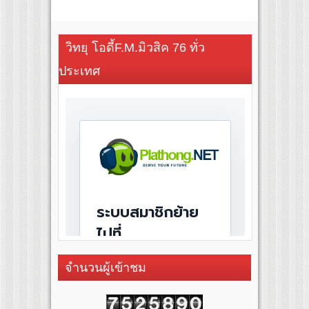
วิทยุ โอดี้F.M.มิวสิค 76 ทั่ว
ประเทศ
จำนวนผู้เข้าชม