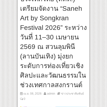
ส้นทางจาการ์ตา-กรุงเทพฯ เสริม Air Connectivity ดึงนักท่องเที่ยวคุณภาพจากอินโดนีเซีย
เตรียมจัดงาน “Saneh
tural Communication Night” สุดยิ่งใหญ่ ณ กรุงเทพฯ ขนทัพศิลปินชั้นนำ พร้อมกาล่าไน
Art by Songkran
Festival 2026” ระหว่าง
วันที่ 11–30 เมษายน
2569 ณ สวนลุมพินี
(ลานบันเทิง) มุ่งยก
ระดับการท่องเที่ยวเชิง
ศิลปะและวัฒนธรรมใน
ช่วงเทศกาลสงกรานต์
เม.ย. 08, 2026
admin
ข่าวประชาสัมพันธ์
0