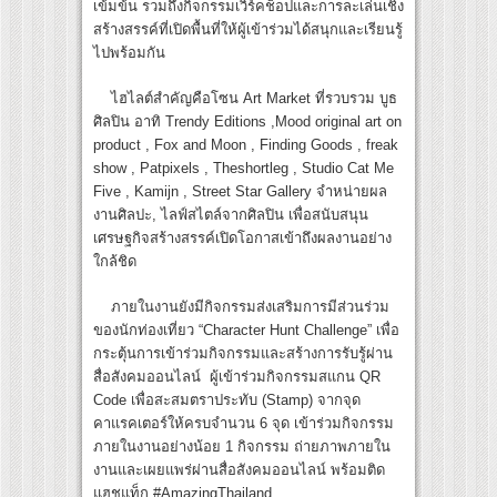
เข้มข้น รวมถึงกิจกรรมเวิร์คช็อปและการละเล่นเชิง
สร้างสรรค์ที่เปิดพื้นที่ให้ผู้เข้าร่วมได้สนุกและเรียนรู้
ไปพร้อมกัน
ไฮไลต์สำคัญคือโซน Art Market ที่รวบรวม บูธ
ศิลปิน อาทิ Trendy Editions ,Mood original art on
product , Fox and Moon , Finding Goods , freak
show , Patpixels , Theshortleg , Studio Cat Me
Five , Kamijn , Street Star Gallery จำหน่ายผล
งานศิลปะ, ไลฟ์สไตล์จากศิลปิน เพื่อสนับสนุน
เศรษฐกิจสร้างสรรค์เปิดโอกาสเข้าถึงผลงานอย่าง
ใกล้ชิด
ภายในงานยังมีกิจกรรมส่งเสริมการมีส่วนร่วม
ของนักท่องเที่ยว “Character Hunt Challenge” เพื่อ
กระตุ้นการเข้าร่วมกิจกรรมและสร้างการรับรู้ผ่าน
สื่อสังคมออนไลน์ ผู้เข้าร่วมกิจกรรมสแกน QR
Code เพื่อสะสมตราประทับ (Stamp) จากจุด
คาแรคเตอร์ให้ครบจำนวน 6 จุด เข้าร่วมกิจกรรม
ภายในงานอย่างน้อย 1 กิจกรรม ถ่ายภาพภายใน
งานและเผยแพร่ผ่านสื่อสังคมออนไลน์ พร้อมติด
แฮชแท็ก #AmazingThailand