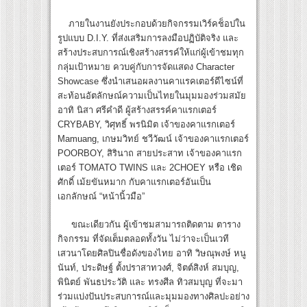
ภายในงานยังประกอบด้วยกิจกรรมเวิร์คช็อปใน
รูปแบบ D.I.Y. ที่ส่งเสริมการลงมือปฏิบัติจริง และ
สร้างประสบการณ์เชิงสร้างสรรค์ให้แก่ผู้เข้าชมทุก
กลุ่มเป้าหมาย ควบคู่กับการจัดแสดง Character
Showcase ซึ่งนำเสนอผลงานคาแรคเตอร์ดีไซน์ที่
สะท้อนอัตลักษณ์ความเป็นไทยในมุมมองร่วมสมัย
อาทิ นิสา ศรีคำดี ผู้สร้างสรรค์คาแรกเตอร์
CRYBABY, วิศุทธิ์ พรนิมิต เจ้าของคาแรกเตอร์
Mamuang, เกษมวิทย์ ชวีวัฒน์ เจ้าของคาแรกเตอร์
POORBOY, สิรินาถ สายประสาท เจ้าของคาแรก
เตอร์ TOMATO TWINS และ 2CHOEY หรือ เชิด
ศักดิ์ เม้ยขันหมาก กับคาแรกเตอร์อันเป็น
เอกลักษณ์ “หน้านิ้วมือ”
ขณะเดียวกัน ผู้เข้าชมสามารถติดตาม ตาราง
กิจกรรม ที่จัดเต็มตลอดทั้งวัน ไม่ว่าจะเป็นเวที
เสวนาโดยศิลปินชื่อดังของไทย อาทิ วิษณุพงษ์ หนู
นันท์, ประดิษฐ์ ตั้งปราสาทวงศ์, จิตต์สิงห์ สมบุญ,
พินิตย์ พันธประวัติ และ ทรงศีล ทิวสมบุญ ที่จะมา
ร่วมแบ่งปันประสบการณ์และมุมมองทางศิลปะอย่าง