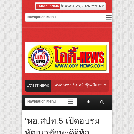
Latest update
สิงหาคม 6th, 2026 2:20 PM
“Under Her Rules ใต้เงาจันทรา” เปิดเคมี “อุ้ม–มีนา” ประกบคู่ครั้งสำคัญ ชวนแฟนปักหมุด
LATEST NEWS
 “เลิกอาย เลิกเงียบ เลิกชะล่าใจ” เรื่อง HPV ในแคมเปญ “HPV ไม่เป็นไร…ไม่ได้”
ียร์ สู่ทีมชาติไทย ชวนแฟนลูกยางใกล้ชิดนักตบสาวทีมชาติไทย 15 ส.ค.นี้
“ผอ.สปท.5 เปิดอบรม
งระดับโลก “ปู่ม่านย่าม่าน” เรียนรู้นวัตกรรมผักเชียงดาใน “หอมแผ่นดินฯ”
พัฒนาทักษะดิจิทัล
ยักษ์ ‘คุณยายวรนาฏ’ (INHERIT) เตรียมคายตะขาบหนังไทยในรอบปฐมทัศน์โลก ณ เทศกา