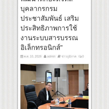
สุดชีวิต โกนหัวรับบทแม่ชี นำทีมนักแสดงประชันความสยอง!
บุคลากรกรม
“Under Her Rules ใต้เงาจันทรา” เปิดเคมี “อุ้ม–มีนา” ประกบคู่ครั้งสำคัญ ชวนแฟนปักหมุด
ประชาสัมพันธ์ เสริม
ประสิทธิภาพการใช้
งานระบบสารบรรณ
อิเล็กทรอนิกส์”
พ.ค. 10, 2026
admin
ข่าวภูมิภาค
0