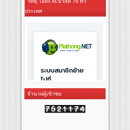
วิทยุ โอดี้F.M.มิวสิค 76 ทั่ว
ประเทศ
จำนวนผู้เข้าชม