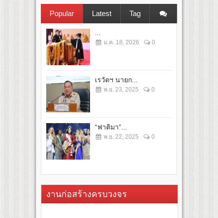
Popular
Latest
Tag
...
ม.ค. 18, 2026
0
เรวัตฯ นายก...
พ.ย. 23, 2025
0
“ฟาติมา”...
พ.ย. 22, 2025
0
งานก่อสร้างครบวงจร