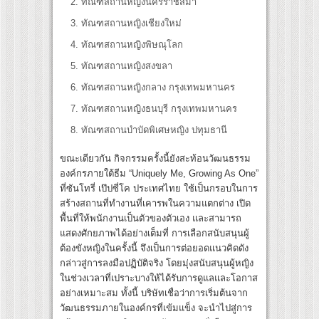
ทัณฑสถานหญิงนครราชสีมา
ทัณฑสถานหญิงเชียงใหม่
ทัณฑสถานหญิงพิษณุโลก
ทัณฑสถานหญิงสงขลา
ทัณฑสถานหญิงกลาง กรุงเทพมหานคร
ทัณฑสถานหญิงธนบุรี กรุงเทพมหานคร
ทัณฑสถานบำบัดพิเศษหญิง ปทุมธานี
ขณะเดียวกัน กิจกรรมครั้งนี้ยังสะท้อนวัฒนธรรม
องค์กรภายใต้ธีม “Uniquely Me, Growing As One”
ที่ซันโทรี่ เป๊ปซี่โค ประเทศไทย ใช้เป็นกรอบในการ
สร้างสถานที่ทำงานที่เคารพในความแตกต่าง เปิด
พื้นที่ให้พนักงานเป็นตัวของตัวเอง และสามารถ
แสดงศักยภาพได้อย่างเต็มที่ การเลือกสนับสนุนผู้
ต้องขังหญิงในครั้งนี้ จึงเป็นการต่อยอดแนวคิดดัง
กล่าวสู่การลงมือปฏิบัติจริง โดยมุ่งสนับสนุนผู้หญิง
ในช่วงเวลาที่เปราะบางให้ได้รับการดูแลและโอกาส
อย่างเหมาะสม ทั้งนี้ บริษัทเชื่อว่าการเริ่มต้นจาก
วัฒนธรรมภายในองค์กรที่เข้มแข็ง จะนำไปสู่การ