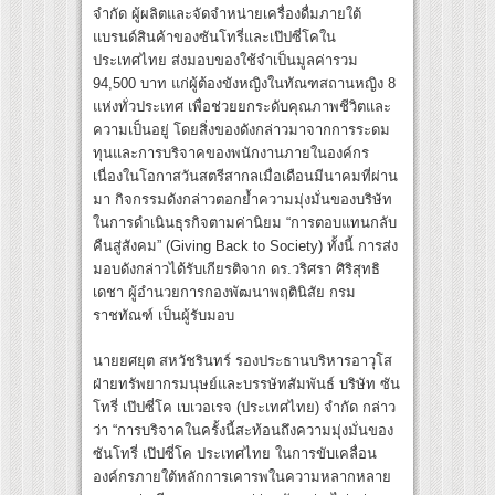
จำกัด ผู้ผลิตและจัดจำหน่ายเครื่องดื่มภายใต้
แบรนด์สินค้าของซันโทรี่และเป๊ปซี่โคใน
ประเทศไทย ส่งมอบของใช้จำเป็นมูลค่ารวม
94,500 บาท แก่ผู้ต้องขังหญิงในทัณฑสถานหญิง 8
แห่งทั่วประเทศ เพื่อช่วยยกระดับคุณภาพชีวิตและ
ความเป็นอยู่ โดยสิ่งของดังกล่าวมาจากการระดม
ทุนและการบริจาคของพนักงานภายในองค์กร
เนื่องในโอกาสวันสตรีสากลเมื่อเดือนมีนาคมที่ผ่าน
มา กิจกรรมดังกล่าวตอกย้ำความมุ่งมั่นของบริษัท
ในการดำเนินธุรกิจตามค่านิยม “การตอบแทนกลับ
คืนสู่สังคม” (Giving Back to Society) ทั้งนี้ การส่ง
มอบดังกล่าวได้รับเกียรติจาก ดร.วริศรา ศิริสุทธิ
เดชา ผู้อำนวยการกองพัฒนาพฤตินิสัย กรม
ราชทัณฑ์ เป็นผู้รับมอบ
นายยศยุต สหวัชรินทร์ รองประธานบริหารอาวุโส
ฝ่ายทรัพยากรมนุษย์และบรรษัทสัมพันธ์ บริษัท ซัน
โทรี่ เป๊ปซี่โค เบเวอเรจ (ประเทศไทย) จำกัด กล่าว
ว่า “การบริจาคในครั้งนี้สะท้อนถึงความมุ่งมั่นของ
ซันโทรี่ เป๊ปซี่โค ประเทศไทย ในการขับเคลื่อน
องค์กรภายใต้หลักการเคารพในความหลากหลาย