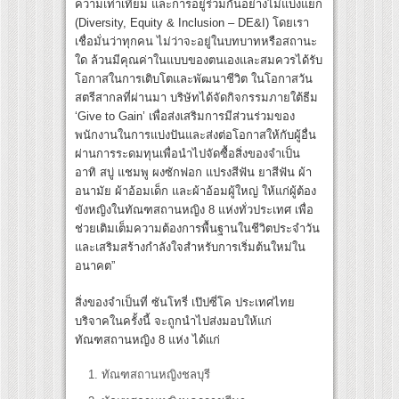
ความเท่าเทียม และการอยู่ร่วมกันอย่างไม่แบ่งแยก
(Diversity, Equity & Inclusion – DE&I) โดยเรา
เชื่อมั่นว่าทุกคน ไม่ว่าจะอยู่ในบทบาทหรือสถานะ
ใด ล้วนมีคุณค่าในแบบของตนเองและสมควรได้รับ
โอกาสในการเติบโตและพัฒนาชีวิต ในโอกาสวัน
สตรีสากลที่ผ่านมา บริษัทได้จัดกิจกรรมภายใต้ธีม
‘Give to Gain’ เพื่อส่งเสริมการมีส่วนร่วมของ
พนักงานในการแบ่งปันและส่งต่อโอกาสให้กับผู้อื่น
ผ่านการระดมทุนเพื่อนำไปจัดซื้อสิ่งของจำเป็น
อาทิ สบู่ แชมพู ผงซักฟอก แปรงสีฟัน ยาสีฟัน ผ้า
อนามัย ผ้าอ้อมเด็ก และผ้าอ้อมผู้ใหญ่ ให้แก่ผู้ต้อง
ขังหญิงในทัณฑสถานหญิง 8 แห่งทั่วประเทศ เพื่อ
ช่วยเติมเต็มความต้องการพื้นฐานในชีวิตประจำวัน
และเสริมสร้างกำลังใจสำหรับการเริ่มต้นใหม่ใน
อนาคต”
สิ่งของจำเป็นที่ ซันโทรี่ เป๊ปซี่โค ประเทศไทย
บริจาคในครั้งนี้ จะถูกนำไปส่งมอบให้แก่
ทัณฑสถานหญิง 8 แห่ง ได้แก่
ทัณฑสถานหญิงชลบุรี