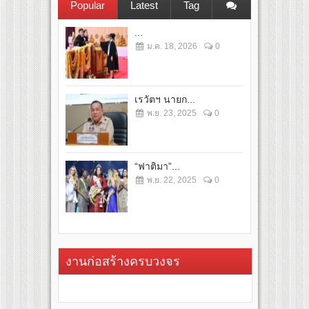
Popular
Latest
Tag
...
ม.ค. 18, 2026
0
เรวัตฯ นายก...
พ.ย. 23, 2025
0
“ฟาติมา”...
พ.ย. 22, 2025
0
งานก่อสร้างครบวงจร