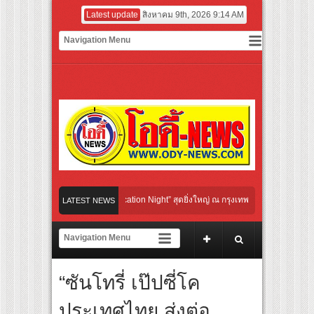
Latest update
สิงหาคม 9th, 2026 9:14 AM
ultural Communication Night” สุดยิ่งใหญ่ ณ กรุงเทพฯ ขนทัพศิลปินชั้นนำ พร้อมกาล่าไ
LATEST NEWS
กับจังหวะแอโรบิกสุดมันส์ ในกิจกรรม “EM-ROBIC DANCE FOR MOM @BENCHASIRI P
ที่สุดแห่งปีจาก NUUI Starathon 8.8 “บอส-โนอึล” เปิดประเดิมเคะ-เมะ สุดเซอร์ไพร้ส์ว
“ซันโทรี่ เป๊ปซี่โค
 เปิดเกมใหม่ในวงการการศึกษา เปิดตัว “SCA PLUS” แพลตฟอร์มการเรียนรู้ “Creative Ar
อดการลงทุนในธุรกิจการศึกษากว่า 100 ล้านบาท
ประเทศไทย ส่งต่อ