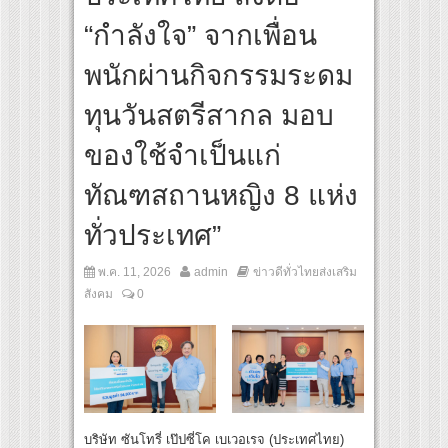
 เส้นทางจาการ์ตา-กรุงเทพฯ เสริม Air Connectivity ดึงนักท่องเที่ยวคุณภาพจากอินโดนีเซ
“กำลังใจ” จากเพื่อน
ultural Communication Night” สุดยิ่งใหญ่ ณ กรุงเทพฯ ขนทัพศิลปินชั้นนำ พร้อมกาล่าไ
พนักผ่านกิจกรรมระดม
ทุนวันสตรีสากล มอบ
ของใช้จำเป็นแก่
ทัณฑสถานหญิง 8 แห่ง
ทั่วประเทศ”
พ.ค. 11, 2026
admin
ข่าวดีทั่วไทยส่งเสริม
สังคม
0
บริษัท ซันโทรี่ เป๊ปซี่โค เบเวอเรจ (ประเทศไทย)