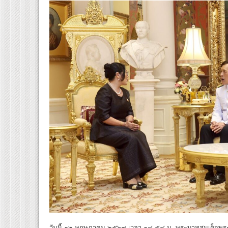
วันนี้ ๑๒ พฤษภาคม ๒๕๖๙ เวลา ๑๘.๕๔ น. พระบาทสมเด็จพระเจ