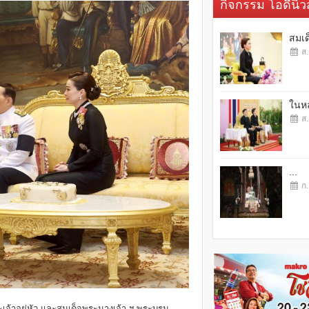
กิจกรรม โอดี้นิวส
สมเด
ส.
ในหล
ส.
...
ก.
้าอยู่หัว และสมเด็จพระนางเจ้า ฯ พระบรม