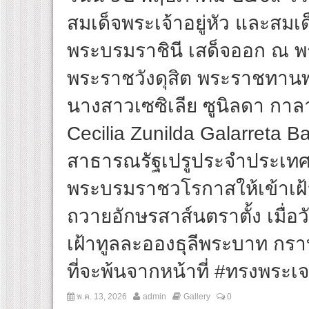
สมเด็จพระเจ้าอยู่หัว และสมเ
พระบรมราชินี เสด็จออก ณ พร
พระราชวังดุสิต พระราชทา
นางสาวเซซิเลีย ซูนิลดา กาล
Cecilia Zunilda Galarreta B
สาธารณรัฐเปรูประจำประเทศ
พระบรมราชวโรกาสให้เข้าเฝ้
ถวายอักษรสาส์นตราตั้ง เมื่อ
เฝ้าทูลละอองธุลีพระบาท กร
ที่จะพ้นจากหน้าที่ #ทรงพระเ
พ.ค. 13, 2026
admin
Gallery
0