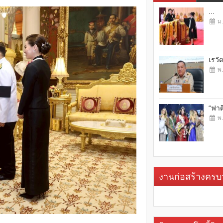
...
ม.
เรวั
พ.
“ฟาต
พ.
งานก่อสร้างคร