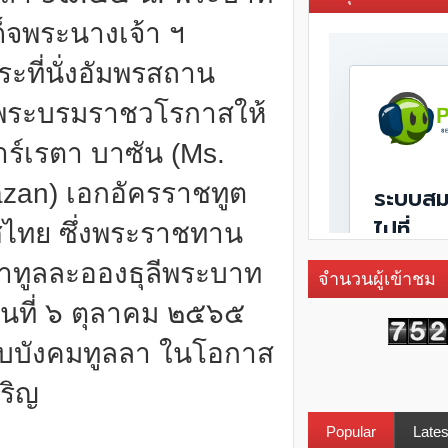
ด็จพระนางเจ้า ฯ
ะที่นั่งอัมพรสถาน
นพระบรมราชวโรกาสให้
าร์เรตา บาซัน (Ms.
azan) เอกอัครราชทูต
ไทย ซึ่งพระราชทาน
าทูลละอองธุลีพระบาท
จำนวนผู้เข้าชม
วันที่ ๖ ตุลาคม ๒๕๖๕
าบบังคมทูลลา ในโอกาส
จริญ
Popular
Lates