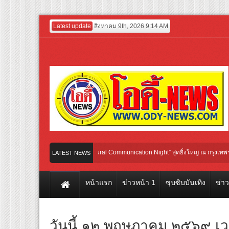
Latest update
สิงหาคม 9th, 2026 9:14 AM
น กับ “2026 Weibo Cultural Communication Night” สุดยิ่งใหญ่ ณ กรุงเทพฯ ขนทัพศิลป
LATEST NEWS
น TransNusa Airlines เส้นทางจาการ์ตา-กรุงเทพฯ เสริม Air Connectivity ดึงนักท่องเที่
หน้าแรก
ข่าวหน้า 1
ซุบซิบบันเทิง
ข่า
วันนี้ ๑๒ พฤษภาคม ๒๕๖๙ เ