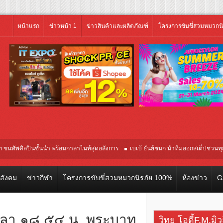
หน้าแรก
ข่าวหน้า 1
ข่าวสินค้าและผลิตภัณฑ์
โครงการขับขี่สวมหมวกน
ินชั้นนำ พร้อมกาล่าไนท์สุดอลังการ
เบเบ้ ธันย์ชนก นำทีมออกสเต็ปชวนทุกคนขยั
ยวคุณภาพจากอินโดนีเซีย เริ่มเที่ยวแรกบินแรก 6 สิงหาคมนี้
วสังคม
ข่าวกีฬา
โครงการขับขี่สวมหมวกนิรภัย 100%
ห้องข่าว
G
วลา ๑๘.๕๔ น. พระบาท
วิทยุ โอดี้F.M.มิ