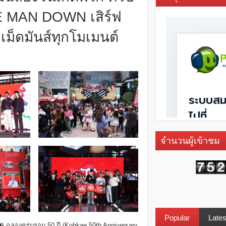
EE MAN DOWN เสิร์ฟ
เม็ดมันส์ทุกโมเมนต์
จำนวนผู้เข้าชม
Popular
Lates
𝟬𝟮𝟲 ฉลองครบรอบ 50 ปี (Kohkae 50th Anniversary