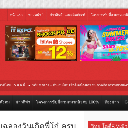
หน้าแรก
ข่าวหน้า 1
ข่าวสินค้าและผลิตภัณฑ์
โครงการขับขี่สวมหมวกน
ส.ค.นี้
“เต้ย พงศกร – ต้น ธนษิต” เช็กอินเมืองเก่า ชมภาพจิตรกรรมฝาผนังระดับโลก “ป
” เฉลิมฉลอง “SELBAN” แบรนด์ครีเอทีฟแฟชั่น เปิดตัวอาร์ไคฟ์แรกในชื่อ ‘กำเนิด (Birth)
วสังคม
ข่าวกีฬา
โครงการขับขี่สวมหมวกนิรภัย 100%
ห้องข่าว
G
วมฉลองวันเกิดพี่โก๋ ครบ
วิทยุ โอดี้F.M.มิ