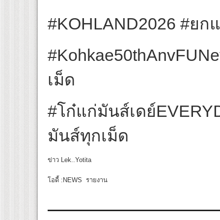
#KOHLAND2026 #ยกแก๊งม
#Kohkae50thAnvFUNeve
เม็ด
#โก๋แก่มันส์เดย์EVERY
มันส์ทุกเม็ด
ข่าว Lek..Yotita
โอดี้ :NEWS รายงาน