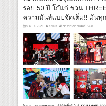
รอบ 50 ปี โก๋แก่ ชวน THR
ความมันส์แบบจัดเต็ม!! มันทุก
พ.ค. 14, 2026
admin
ข่าวประชาสัมพันธ์
0
9 พ.ค. กรุงเทพมหานคร : พี่โก๋จัดบิ๊กอีเว้นท์ 𝙆𝙊𝙃 𝙇𝘼𝙉𝘿 