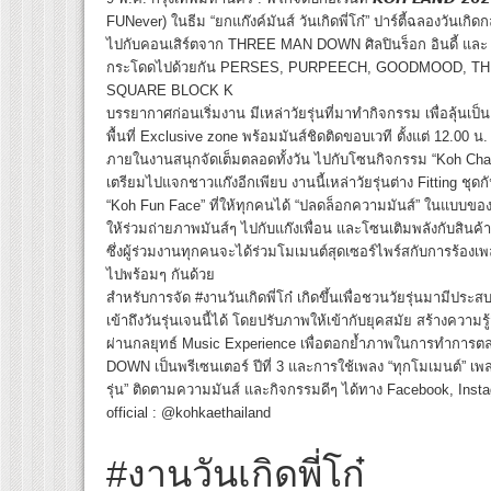
FUNever) ในธีม “ยกแก๊งค์มันส์ วันเกิดพี่โก๋” ปาร์ตี้ฉลองวันเก
ไปกับคอนเสิร์ตจาก THREE MAN DOWN ศิลปินร็อก อินดี้ และ T-
กระโดดไปด้วยกัน PERSES, PURPEECH, GOODMOOD, TH
SQUARE BLOCK K
บรรยากาศก่อนเริ่มงาน มีเหล่าวัยรุ่นที่มาทำกิจกรรม เพื่อลุ้นเป็
พื้นที่ Exclusive zone พร้อมมันส์ชิดติดขอบเวที ตั้งแต่ 12.00 น.
ภายในงานสนุกจัดเต็มตลอดทั้งวัน ไปกับโซนกิจกรรม “Koh Challe
เตรียมไปแจกชาวแก๊งอีกเพียบ งานนี้เหล่าวัยรุ่นต่าง Fitting ช
“Koh Fun Face” ที่ให้ทุกคนได้ “ปลดล็อกความมันส์” ในแบบของตั
ให้ร่วมถ่ายภาพมันส์ๆ ไปกับแก๊งเพื่อน และโซนเติมพลังกับสินค้
ซึ่งผู้ร่วมงานทุกคนจะได้ร่วมโมเมนต์สุดเซอร์ไพร์สกับการร้องเพ
ไปพร้อมๆ กันด้วย
สำหรับการจัด #งานวันเกิดพี่โก๋ เกิดขึ้นเพื่อชวนวัยรุ่นมามีประส
เข้าถึงวันรุ่นเจนนี้ได้ โดยปรับภาพให้เข้ากับยุคสมัย สร้างความรู้
ผ่านกลยุทธ์ Music Experience เพื่อตอกย้ำภาพในการทำการต
DOWN เป็นพรีเซนเตอร์ ปีที่ 3 และการใช้เพลง “ทุกโมเมนต์” เพล
รุ่น” ติดตามความมันส์ และกิจกรรมดีๆ ได้ทาง Facebook, Inst
official : @kohkaethailand
#งานวันเกิดพี่โก๋