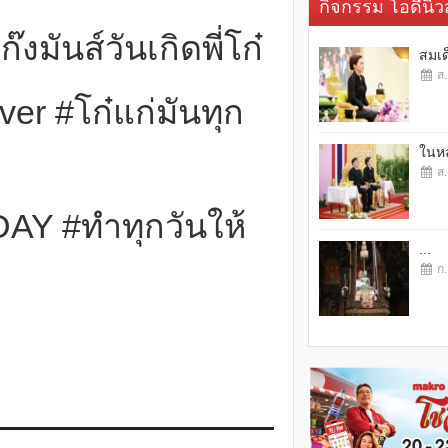
กิจกรรม โอดี้นิวส
ันส์วันเกิดพี่โก๋
สมเด
ส.
r #โก๋แก่มันทุก
ในหล
ส.
DAY #ทำทุกวันให้
...
ก.