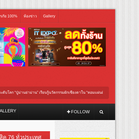
ิรภัย 100%
ห้องข่าว
Gallery
ู่ม่านย่าม่าน” เรียนรู้นวัตกรรมผักเชียงดาใน “หอมแผ่นดินฯ”
GDH ร่วมกับ TOFU FIL
’ เชื่อมคัลเจอร์เกาหลี-ไทย ผ่านแฟชั่น ความงาม ดนตรี การแสดง และศิลปะ เข้าด้วยกัน
ALLERY
FOLLOW
วสิค 76 ทั่วประเทศ