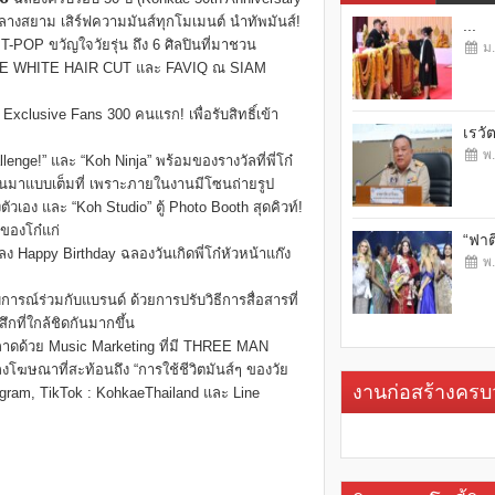
ิดกลางสยาม เสิร์ฟความมันส์ทุกโมเมนต์ นำทัพมันส์!
...
POP ขวัญใจวัยรุ่น ถึง 6 ศิลปินที่มาชวน
ม.
E WHITE HAIR CUT และ FAVIQ ณ SIAM
น Exclusive Fans 300 คนแรก! เพื่อรับสิทธิ์เข้า
เรวั
พ.
nge!” และ “Koh Ninja” พร้อมของรางวัลที่พี่โก๋
ุดกันมาแบบเต็มที่ เพราะภายในงานมีโซนถ่ายรูป
วเอง และ “Koh Studio” ตู้ Photo Booth สุดคิวท์!
าของโก๋แก่
“ฟาต
ลง Happy Birthday ฉลองวันเกิดพี่โก๋หัวหน้าแก๊ง
พ.
บการณ์ร่วมกับแบรนด์ ด้วยการปรับวิธีการสื่อสารที่
สึกที่ใกล้ชิดกันมากขึ้น
ลาดด้วย Music Marketing ที่มี THREE MAN
งโฆษณาที่สะท้อนถึง “การใช้ชีวิตมันส์ๆ ของวัย
งานก่อสร้างคร
agram, TikTok : KohkaeThailand และ Line