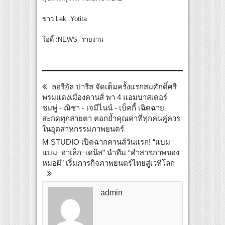
ข่าว Lek..Yotita
โอดี้ :NEWS รายงาน
ลอรีอัล ปารีส จัดเต็มครั้งแรกสมศักดิ์ศรี
พรมแดงเมืองคานส์ พา 4 แอมบาสเดอร์
ชมพู่ - ณิชา - เจมีไนน์ - เบ็คกี้ เฉิดฉาย
สะกดทุกสายตา ตอกย้ำคุณค่าที่ทุกคนคู่ควร
ในอุตสาหกรรมภาพยนตร์
M STUDIO เปิดฉากคานส์วันแรก! “แบม
แบม–อาเล็ก–เดนิส” นำทีม “คำสารภาพของ
หมอผี” เริ่มภารกิจภาพยนตร์ไทยสู่เวทีโลก
admin