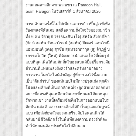
งานสุดคลาสสิกจากพวกเขา ณ Paragon Hall,
Siam Paragon ในวันเสาร์ที่ 1 สิงหาคม 2026
การกลับมาครั้งนี้ไม่ใช่เพียงแค่การก้าวขึ้นสู่เวทีเพื่อ
ร้องเพลงที่คุ้นเคย แต่คือความตั้งใจจริงของสมาชิก
ทั้ง 6 คน จิรายุส วรรธนะสิน (โจ) สหรัถ สังคปรีชา
(ก้อง) จอห์น รัตนเวโรจน์ (จอห์น) ปีเตอร์ แอนโทนี่
แฮมมอนด์ (เต๋อ) สุรชัย สุนทรธาดากุล (สุ) จิรัฏฐ์ บุ
รกรรมโกวิท (ใหม่) ที่ต้องการนำเสนอโชว์ที่เต็มรูป
แบบที่สุด เพื่อให้สมศักดิ์ศรีบอยแบนด์ป็อปร็อกระดับ
ตำนานที่แฟนเพลงยังคงรักและศรัทธามาอย่าง
ยาวนาน โดยไฮไลต์สำคัญอยู่ที่การคงไว้ซึ่งความ
เป็น “ต้นตำรับ” ของแท้แบบไม่มีการปรุงแต่ง ทุกตัว
โน้ตและเสียงที่เป็นเอกลักษณ์จะถูกถ่ายทอดออกมา
อย่างซื่อตรงที่สุดเหมือนวันแรกที่ทุกคนได้ตกหลุม
รักพวกเขา งานนี้เตรียมจัดเต็มในการออกแบบโปร
ดักชัน แสง สี และระบบเสียงให้ยิ่งใหญ่และสมบูรณ์
แบบ เพื่อส่งต่อพลังของดนตรีระดับไอคอนนิกให้
กลับมามีชีวิตอีกครั้งในพื้นที่แห่งความทรงจำที่จะ
ทำให้ทุกคนต้องประทับใจไปอีกนาน