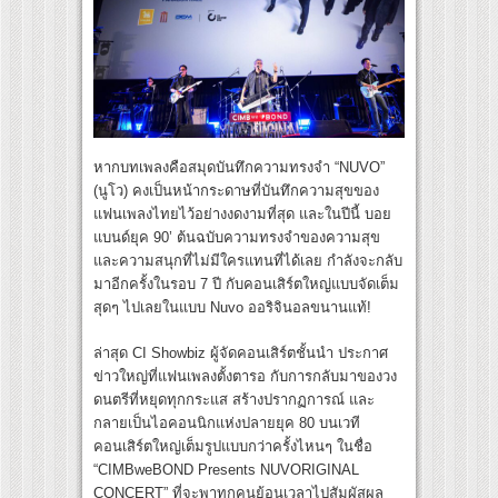
หากบทเพลงคือสมุดบันทึกความทรงจำ “NUVO”
(นูโว) คงเป็นหน้ากระดาษที่บันทึกความสุขของ
แฟนเพลงไทยไว้อย่างงดงามที่สุด และในปีนี้ บอย
แบนด์ยุค 90’ ต้นฉบับความทรงจำของความสุข
และความสนุกที่ไม่มีใครแทนที่ได้เลย กำลังจะกลับ
มาอีกครั้งในรอบ 7 ปี กับคอนเสิร์ตใหญ่แบบจัดเต็ม
สุดๆ ไปเลยในแบบ Nuvo ออริจินอลขนานแท้!
ล่าสุด CI Showbiz ผู้จัดคอนเสิร์ตชั้นนำ ประกาศ
ข่าวใหญ่ที่แฟนเพลงตั้งตารอ กับการกลับมาของวง
ดนตรีที่หยุดทุกกระแส สร้างปรากฏการณ์ และ
กลายเป็นไอคอนนิกแห่งปลายยุค 80 บนเวที
คอนเสิร์ตใหญ่เต็มรูปแบบกว่าครั้งไหนๆ ในชื่อ
“CIMBweBOND Presents NUVORIGINAL
CONCERT” ที่จะพาทุกคนย้อนเวลาไปสัมผัสผล