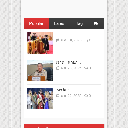
Popular
Latest
Tag
...
ม.ค. 18, 2026
0
เรวัตฯ นายก...
พ.ย. 23, 2025
0
“ฟาติมา”...
พ.ย. 22, 2025
0