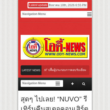
Latest update
สิงหาคม 10th, 2026 6:55 PM
rip: Give & Go East” ปลื้มผู้ประกอบการตอบรับเยี่ยม พร้อมต่อยอดขายแพ็กเกจ Corpor
LATEST NEWS
เบ่งกล้ามแข่งวาบหวิวประชัน “แฟรงค์ ธนัตถ์ศรันย์” ทำยอดใน NUUI Starathon 8.8 วันที่ 2
ibo Cultural Communication Night” สุดยิ่งใหญ่ ณ กรุงเทพฯ ขนทัพศิลปินชั้นนำ พร้อมก
สุดๆ ไปเลย! “NUVO” รี
กายไปกับจังหวะแอโรบิกสุดมันส์ ในกิจกรรม “EM-ROBIC DANCE FOR MOM @BENCHASI
เทิร์นคืนสเตจคอนเสิร์ต
ปญยาวที่สุดแห่งปีจาก NUUI Starathon 8.8 “บอส-โนอึล” เปิดประเดิมเคะ-เมะ สุดเซอร์ไพ