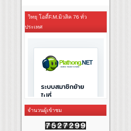
วิทยุ โอดี้F.M.มิวสิค 76 ทั่ว
ประเทศ
จำนวนผู้เข้าชม