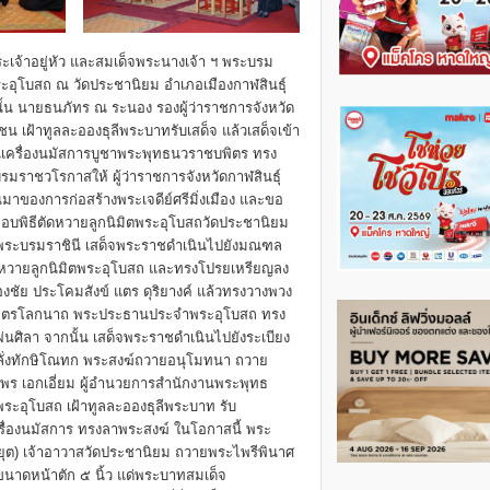
เจ้าอยู่หัว และสมเด็จพระนางเจ้า ฯ พระบรม
ะอุโบสถ ณ วัดประชานิยม อำเภอเมืองกาฬสินธุ์
่นั้น นายธนภัทร ณ ระนอง รองผู้ว่าราชการจังหวัด
 เฝ้าทูลละอองธุลีพระบาทรับเสด็จ แล้วเสด็จเข้า
ยนเครื่องนมัสการบูชาพระพุทธนวราชบพิตร ทรง
ราชวโรกาสให้ ผู้ว่าราชการจังหวัดกาฬสินธุ์
มาของการก่อสร้างพระเจดีย์ศรีมิ่งเมือง และขอ
พิธีตัดหวายลูกนิมิตพระอุโบสถวัดประชานิยม
ฯ พระบรมราชินี เสด็จพระราชดำเนินไปยังมณฑล
ตัดหวายลูกนิมิตพระอุโบสถ และทรงโปรยเหรียญลง
งชัย ประโคมสังข์ แตร ดุริยางค์ แล้วทรงวางพวง
พัญญูไตรโลกนาถ พระประธานประจำพระอุโบสถ ทรง
ศิลา จากนั้น เสด็จพระราชดำเนินไปยังระเบียง
ั่งทักษิโณทก พระสงฆ์ถวายอนุโมทนา ถวาย
ร เอกเอี่ยม ผู้อำนวยการสำนักงานพระพุทธ
พระอุโบสถ เฝ้าทูลละอองธุลีพระบาท รับ
รื่องนมัสการ ทรงลาพระสงฆ์ ในโอกาสนี้ พระ
รมยุต) เจ้าอาวาสวัดประชานิยม ถวายพระไพรีพินาศ
ขนาดหน้าตัก ๕ นิ้ว แด่พระบาทสมเด็จ