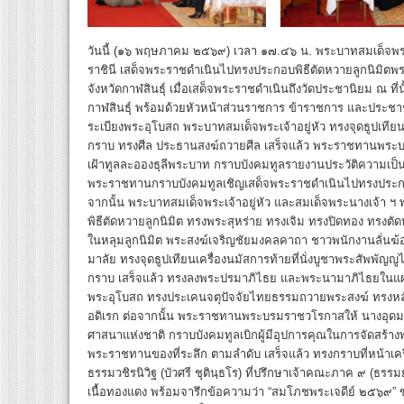
วันนี้ (๑๖ พฤษภาคม ๒๕๖๙) เวลา ๑๗.๔๖ น. พระบาทสมเด็จพระ
ราชินี เสด็จพระราชดำเนินไปทรงประกอบพิธีตัดหวายลูกนิมิตพร
จังหวัดกาฬสินธุ์ เมื่อเสด็จพระราชดำเนินถึงวัดประชานิยม ณ ที
กาฬสินธุ์ พร้อมด้วยหัวหน้าส่วนราชการ ข้าราชการ และประชาชน
ระเบียงพระอุโบสถ พระบาทสมเด็จพระเจ้าอยู่หัว ทรงจุดธูปเที
กราบ ทรงศีล ประธานสงฆ์ถวายศีล เสร็จแล้ว พระราชทานพระบรม
เฝ้าทูลละอองธุลีพระบาท กราบบังคมทูลรายงานประวัติความเป็น
พระราชทานกราบบังคมทูลเชิญเสด็จพระราชดำเนินไปทรงประกอบ
จากนั้น พระบาทสมเด็จพระเจ้าอยู่หัว และสมเด็จพระนางเจ้า 
พิธีตัดหวายลูกนิมิต ทรงพระสุหร่าย ทรงเจิม ทรงปิดทอง ทรง
ในหลุมลูกนิมิต พระสงฆ์เจริญชัยมงคลคาถา ชาวพนักงานลั่นฆ้อ
มาลัย ทรงจุดธูปเทียนเครื่องนมัสการท้ายที่นั่งบูชาพระสัพ
กราบ เสร็จแล้ว ทรงลงพระปรมาภิไธย และพระนามาภิไธยในแผ่น
พระอุโบสถ ทรงประเคนจตุปัจจัยไทยธรรมถวายพระสงฆ์ ทรงหล
อดิเรก ต่อจากนั้น พระราชทานพระบรมราชวโรกาสให้ นางอุดมพ
ศาสนาแห่งชาติ กราบบังคมทูลเบิกผู้มีอุปการคุณในการจัดสร้าง
พระราชทานของที่ระลึก ตามลำดับ เสร็จแล้ว ทรงกราบที่หน้าเค
ธรรมวชิรนิวิฐ (บัวศรี ชุตินฺธโร) ที่ปรึกษาเจ้าคณะภาค ๙ (ธร
เนื้อทองแดง พร้อมจารึกข้อความว่า “สมโภชพระเจดีย์ ๒๕๖๙” 