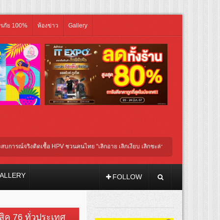
ิรภัย 100%
ห้องข่าว
Gallery
์จริงติดเชื้อ HPV ชวนคนไทย “เลิกอาย เลิกเงียบ เลิกชะล่าใจ” เรื่อง HPV ในแคมเปญ “HPV
โกนหัวรับบทแม่ชี นำทีมนักแสดงประชันความสยอง!
ALLERY
FOLLOW
วสิค 76 ทั่วประเทศ