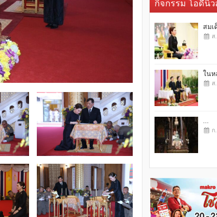
กิจกรรม โอดี้นิวส
สมเด
ส.
ในหล
ส.
...
ก.