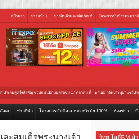
หน้าแรก
ข่าวหน้า 1
ข่าวสินค้าและผลิตภัณฑ์
โครงการขับขี่สวมหมวกน
บคู่ครั้งสำคัญ ชวนแฟนปักหมุดรอชม 17 ตุลาคม นี้
“เอมี่ กลิ่นประทุม” แชร์ประสบการณ
ในรอบปฐมทัศน์โลก ณ เทศกาลภาพยนตร์นานาชาติโตรอนโต “จุ๋ย วรัทยา” ทุ่มสุดชีวิต 
วสังคม
ข่าวกีฬา
โครงการขับขี่สวมหมวกนิรภัย 100%
ห้องข่าว
G
 และสมเด็จพระนางเจ้า
วิทยุ โอดี้F.M.มิ