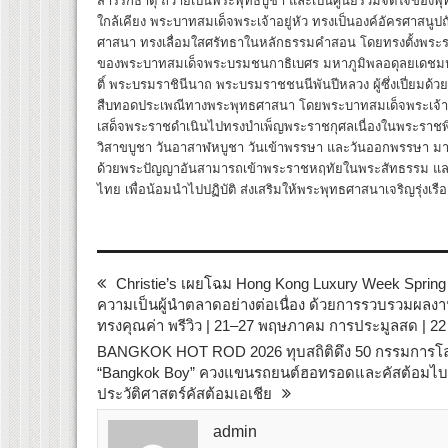
สารีริกธาตุ ถวายเป็นพระพุทธบูชา และเป็นศูนย์รวมจิตใจของพุท
ใกล้เคียง พระบาทสมเด็จพระเจ้าอยู่หัว ทรงเป็นองค์อัครศาสน
ศาสนา ทรงเลื่อมใสศรัทธาในหลักธรรมคำสอน โดยทรงตั้งพระ
ของพระบาทสมเด็จพระบรมชนกาธิเบศร มหาภูมิพลอดุลยเดชมหา
ติ์ พระบรมราชินีนาถ พระบรมราชชนนีพันปีหลวง ผู้ซึ่งเปี่ยม
สืบทอดประเพณีทางพระพุทธศาสนา โดยพระบาทสมเด็จพระเจ้าอย
เสด็จพระราชดำเนินไปทรงบำเพ็ญพระราชกุศลเนื่องในพระราชพิ
วิสาขบูชา วันอาสาฬหบูชา วันเข้าพรรษา และวันออกพรรษา มาโ
ด้วยพระปัญญาอันสามารถเข้าพระราชหฤทัยในพระสัทธรรม และท
ไทย เพื่อน้อมนำไปปฏิบัติ ส่งเสริมให้พระพุทธศาสนาเจริญรุ่งเรื
Christie’s เผยโฉม Hong Kong Luxury Week Spring
ความเป็นผู้นำตลาดอย่างต่อเนื่อง ด้วยการรวบรวมผลงา
ทรงคุณค่า พรีวิว | 21–27 พฤษภาคม การประมูลสด | 
BANGKOK HOT ROD 2026 ทุบสถิติดึง 50 กรรมการโลกต
“Bangkok Boy” ควงแขนรถยนต์ฮอทรอดและคัสต้อมไบค์ท
ประวัติศาสตร์คัสต้อมเอเชีย
admin