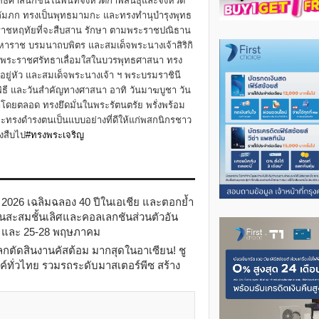
ธศาสนิกชนในพื้นที่จังหวัดกาฬสินธุ์และจังหวัด
ูปถัมภก ทรงเป็นพุทธมามกะ และทรงทำนุบำรุงพุทธ
ราชหฤทัยที่จะสืบสาน รักษา ตามพระราชปณิธาน
ราช บรมนาถบพิตร และสมเด็จพระนางเจ้าสิริกิ
ด้วยพระราชศรัทธาเลื่อมใสในบวรพุทธศาสนา ทรง
ู่หัว และสมเด็จพระนางเจ้า ฯ พระบรมราชินี
ธี และวันสำคัญทางศาสนา อาทิ วันมาฆบูชา วัน
ดยตลอด ทรงยึดมั่นในพระรัตนตรัย พรั่งพร้อม
รงดำรงตนเป็นแบบอย่างที่ดีให้แก่พสกนิกรชาว
องสืบไป
#ทรงพระเจริญ
 2026 เฉลิมฉลอง 40 ปีในเอเชีย และตอกย้ำ
นสะสมชั้นเลิศและคอลเลกชันส่วนตัวอัน
22 และ 25-28 พฤษภาคม
ัดสินงานคัสต้อม มากสุดในอาเซียน! ชู
ั่วไทย รวมรถระดับมาสเตอร์พีซ สร้าง