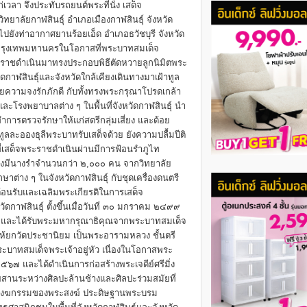
วลา จึงประทับรถยนต์พระที่นั่ง เสด็จ
าลัยกาฬสินธุ์ อำเภอเมืองกาฬสินธุ์ จังหวัด
ไปยังท่าอากาศยานร้อยเอ็ด อำเภอธวัชบุรี จังหวัด
กลับกรุงเทพมหานครในโอกาสที่พระบาทสมเด็จ
ระราชดำเนินมาทรงประกอบพิธีตัดหวายลูกนิมิตพระ
าฬสินธุ์และจังหวัดใกล้เคียงเดินทางมาเฝ้าทูล
ยความจงรักภักดี กับทั้งทรงพระกรุณาโปรดเกล้า
ะโรงพยาบาลต่าง ๆ ในพื้นที่จังหวัดกาฬสินธุ์ นำ
การตรวจรักษาให้แก่สตรีกลุ่มเสี่ยง และด้อย
ลละอองธุลีพระบาทรับเสด็จด้วย ยังความปลื้มปีติ
ี่เสด็จพระราชดำเนินผ่านมีการฟ้อนรำภูไท
 ซึ่งมีนางรำจำนวนกว่า ๒,๐๐๐ คน จากวิทยาลัย
ต่าง ๆ ในจังหวัดกาฬสินธุ์ กับชุดเครื่องดนตรี
้อนรับและเฉลิมพระเกียรติในการเสด็จ
ัดกาฬสินธุ์ ตั้งขึ้นเมื่อวันที่ ๓๐ มกราคม ๒๔๙๙
๕๖๕ และได้รับพระมหากรุณาธิคุณจากพระบาทสมเด็จ
ห้ยกวัดประชานิยม เป็นพระอารามหลวง ชั้นตรี
พระบาทสมเด็จพระเจ้าอยู่หัว เนื่องในโอกาสพระ
และได้ดำเนินการก่อสร้างพระเจดีย์ศรีมิ่ง
ผสานระหว่างศิลปะล้านช้างและศิลปะร่วมสมัยที่
ะกอบสังฆกรรมของพระสงฆ์ ประดิษฐานพระบรม