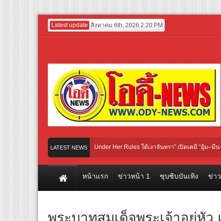
Latest update
สิงหาคม 6th, 2026 2:20 PM
งสรวงซีรีส์ iQIYI Original “Under Her Rules ใต้เงาจันทรา” เปิดเคมี “อุ้ม–มีนา” ประก
LATEST NEWS
วอย่างแรก! ภาพยนตร์ฟอร์มยักษ์ ‘คุณยายวรนาฏ’ (INHERIT) เตรียมคายตะขาบหนังไทย
หน้าแรก
ข่าวหน้า 1
ซุบซิบบันเทิง
ข่า
พระบาทสมเด็จพระเจ้าอยู่หัว