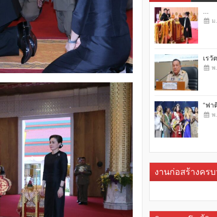
...
ม.
เรวั
พ.
“ฟาต
พ.
งานก่อสร้างคร