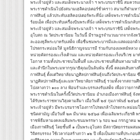
พระเจ้าอยู่หัว และสมเด็จพระนางเจ้า ฯ พระบรมราชินี สมควรแก่เ
พระราชดำเนินไปยังสนามเฮลิคอปเตอร์ชั่วคราว สนามกีฬามหาวิทย
กาฬสินธุ์ แล้วประทับเฮลิคอปเตอร์พระที่นั่ง เสด็จพระราชดำเนิน
ร้อยเอ็ด เพื่อประทับเครื่องบินพระที่นั่ง เสด็จพระราชดำเนิน
พระเจ้าอยู่หัว และสมเด็จพระนางเจ้า ฯ พระบรมราชินี เสด็จพ
อุโบสถ ณ วัดประชานิยม ในวันนี้ มีราษฎรจำนวนมากจากจังหวัดก
ละอองธุลีพระบาทรับเสด็จ เพื่อชื่นชมพระบารมีและแสดงออกด้ว
โปรดกระหม่อมให้ มูลนิธิกาญจนบารมี ร่วมกับกองแพทย์หลวง แล
หน่วยคัดกรองมะเร็งเต้านม และหน่วยคัดกรองมะเร็งนรีเวช มาทำ
โอกาส รวมทั้งประชาชนในพื้นที่ และประชาชนที่เดินทางมาเฝ้าทู
และสำนึกในพระมหากรุณาธิคุณเป็นล้นพ้น ทั้งนี้ ตลอดเส้นทางท
กาฬสินธุ์ ตั้งแต่วิทยาลัยนาฏศิลปกาฬสินธุ์จนถึงวัดประชานิยม
นาฏศิลปกาฬสินธุ์และมหาวิทยาลัยกาฬสินธุ์ รวมทั้งจากสถานศึกษา
โปงลางกว่า ๑๐๐ ลาง ฟ้อนรำและบรรเลงรับเสด็จ เพื่อถวายการต
พระราชดำเนินในครั้งนี้วัดประชานิยม อำเภอเมืองกาฬสินธุ์ จังหว
ได้รับพระราชทานวิสุงคามสีมา เมื่อวันที่ ๒๕ กุมภาพันธ์ ๒
พระเจ้าอยู่หัว มีพระบรมราชโองการโปรดเกล้าโปรดกระหม่อมใ
ชนิดสามัญ เมื่อวันที่ ๒๓ มีนาคม ๒๕๖๘ เพื่อเฉลิมพระเกียรติ 
ราชพิธีมหามงคลเฉลิมพระชนมพรรษา ๖ รอบ ๒๘ กรกฎาคม ๒๕๖๗ 
เมืองกาฬสินธุ์ โดยชั้นที่ ๑ เป็นพระอุโบสถ มีสถาปัตยกรรมผสม
วิจิตรบรรจง ใช้เวลาก่อสร้างกว่า ๑๒ ปี เพื่อเป็นสถานที่ปร