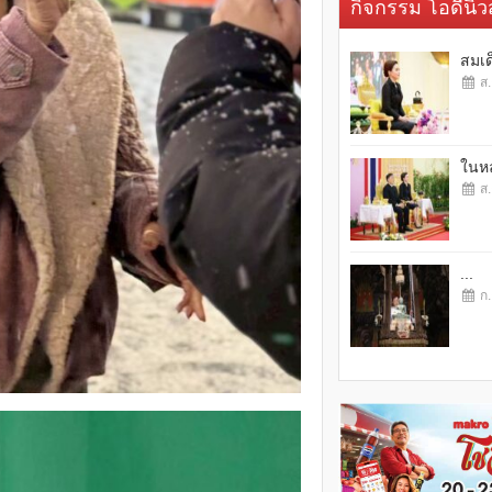
กิจกรรม โอดี้นิวส
สมเด
ส.
ในหล
ส.
...
ก.