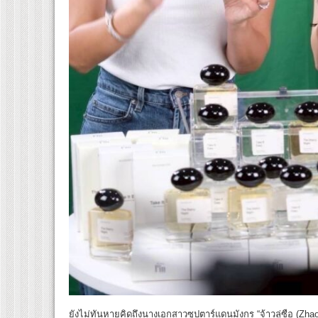
ยังไม่ทันหายคิดถึงนางเอกสาวซุปตาร์แดนมังกร “จ้าวลู่ซือ (Zhao