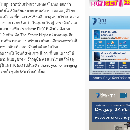
ปุ๊บเจ้าตัวก็เสิร์ฟความฟินต่อไม่พัก!ตอกย้ำ
ลฟ์สไตล์วันพักผ่อนของคนสวยขา ตอนอยู่ที่ไทย
นโต๊ะ แต่ที่ทำเอาโซเชียลฮือฮาสุดๆไม่ใช่แค่ความ
างกาย เลยพร้อมใจกันซูมยกใหญ่ ว่าระดับตัวแม่
หอมมาดามฟิน (Madame Fin)” ที่เจ้าตัวเลือกพก
2 กลิ่น คือ The Starry Night กลิ่นหอมลุ่มลึก
ดชื่น เบาสบาย สร้างแรงสั่นสะเทือนวงการบิวตี้
 “กลิ่นเดียวกับเจ้าลู่ซือคือกลิ่นไหน”
ต์ความในใจหลังเห็นภาพนี้ ว่า “ก็เป็นแค่การได้
ดามฟินอยู่ข้าง ๆ จ้าวลู่ซือ ตอนมาไทยแล้วใจฟู
่ในเฟรมของทริปนี้นะคะ thank you for bringing
ครองใจซูเปอร์สตาร์ระดับโลก