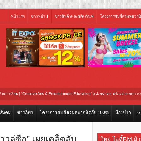
หน้าแรก
ข่าวหน้า 1
ข่าวสินค้าและผลิตภัณฑ์
โครงการขับขี่สวมหมวกน
 “Creative Arts & Entertainment Education” แห่งอนาคต พร้อมต่อยอดการลงทุนในธุรกิ
วสังคม
ข่าวกีฬา
โครงการขับขี่สวมหมวกนิรภัย 100%
ห้องข่าว
G
าวลู่ซือ” เผยเคล็ดลับ
วิทยุ โอดี้F.M.มิ