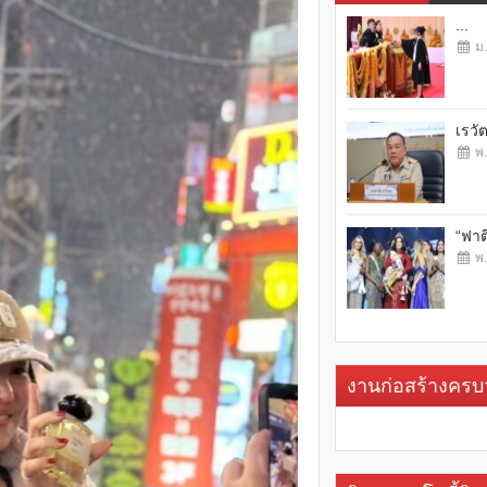
...
ม.
เรวั
พ.
“ฟาต
พ.
งานก่อสร้างคร