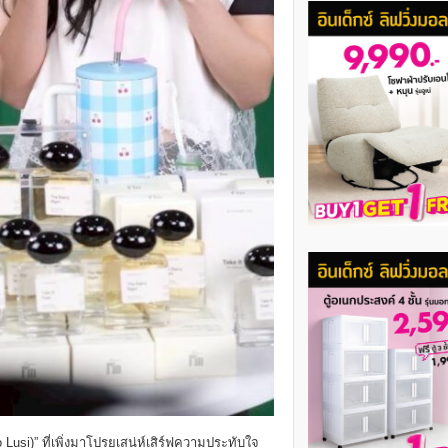
 Lusi)” ที่เพิ่งมาโปรยเสน่ห์เสิร์ฟความประทับใจ