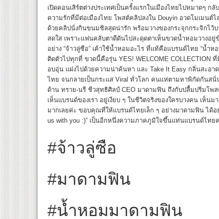
เปิดคอนเสิร์ตต่างประเทศเป็นครั้งแรกในเมืองไทยไปหมาดๆ กลับไป
ความรักที่มีต่อเมืองไทย โพสต์คลิปลงใน Douyin อวดโมเมนต์ไ
ด้วยคลิปนั่งกินขนมชิลสุดน่ารัก พร้อมวางของกระจุกกระจิกไว้บ
สดใส เพราะแฟนคลับตาดีดันไปสะดุดตาเห็นขวดน้ำหอมวางอยู่ข้
อย่าง “จ้าวลู่ซือ” เค้าใช้น้ำหอมอะไร ที่แท้คือแบรนด์ไทย “น้ำ
ติดตัวไปทุกที่ ขวดนี้คือรุ่น YES! WELCOME COLLECTION ที่มี 
อบอุ่น แฝงไปด้วยความน่าค้นหา และ Take It Easy กลิ่นสะอาด ส
ไทย จนกลายเป็นกระแส Viral ทั่วโลก คนแห่ตามหาพิกัดกันสนั่นว่า
ด้าน ทราย-นรี ชีวสุทธิศิลป์ CEO มาดามฟิน ถึงกับปลื้มปริ่มโพส
เห็นแบรนด์ของเรา อยู่เงียบ ๆ ในชีวิตจริงของใครบางคน เห็นมา
มากเลยค่ะ ขอบคุณที่ให้แบรนด์ไทยเล็ก ๆ อย่างมาดามฟิน ได้อยู
us with you :)” เป็นอีกหนึ่งความภาคภูมิใจขึ้นแท่นแบรนด์ไทย
#จ้าวลู่ซือ
#มาดามฟิน
#น้ำหอมมาดามฟิน