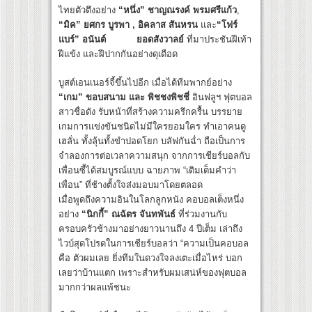
ไทยตัวตึงอย่าง
“หนึ่ง” ชาญณรงค์ พรมศรีแก้ว
,
“มิค” ยศกร บูรพา , อิคลาส สันหรน
และ
“โฟร์
แบร์” อนันต์ ยอดสังวาลย์
ที่มาประชันฝีเท้า
ฝีแข้ง และฝีปากกันอย่างดุเดือด
บูสต์เอนเนอร์จี้ขึ้นไปอีก เมื่อได้ทีมพากย์อย่าง
“เกม” ขอบสนาม และ พิชชงพิชชี่
อินฟลูฯ ฟุตบอล
สาวชื่อดัง รับหน้าที่สร้างความครึกครื้น บรรยาย
เกมการแข่งขันชนิดไม่มีใครยอมใคร ทำเอาคนดู
เฮลั่น ทั้งลุ้นทั้งขำปอดโยก บลัฟกันฉ่ำ ถือเป็นการ
จำลองการต่อเวลาความสนุก จากการเชียร์บอลกับ
เพื่อนซี้ได้สมบูรณ์แบบ ฉายภาพ “เติมเต็มคำว่า
เพื่อน” ที่ช้างตั้งใจส่งมอบมาโดยตลอด
เมื่อพูดถึงความอินในโลกลูกหนัง คอบอลเต็งหนึ่ง
อย่าง
“นิกกี้” ณฉัตร จันทพันธ์
ที่ร่วมงานกับ
ครอบครัวช้างมาอย่างยาวนานถึง 4 ปีเต็ม เล่าถึง
ไวบ์สุดโปรดในการเชียร์บอลว่า “ความเป็นคอบอล
คือ ตัวผมเลย ยิ่งทีมในดวงใจลงเตะเมื่อไหร่ บอก
เลยว่าบ้านแตก เพราะสำหรับผมเสน่ห์ของฟุตบอล
มากกว่าผลแพ้ชนะ