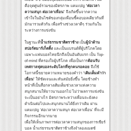
คือจุดศูนย์รวมของมิตรภาพ แคมเปญ
‘ต่อเวลา
ความสนุก ต่อเวลาเพื่อน’
จึงเกิดขึ้นจากความ
เข้าใจในอินไซต์ของกลุ่มเพื่อนซี้คอบอลเดียวกันที่
มักมารวมตัวกัน เพื่อสร้างช่วงเวลาดีๆ ร่วมกันใน
ระหว่างการแข่งขัน
ในฐานะที่
น้ำแร่ธรรมชาติตราช้าง
เป็น
ผู้นำด้าน
สปอร์ตมาร์เก็ตติ้ง
และเป็นแบรนด์ที่ผู้บริโภคโดย
เฉพาะแฟนบอลไทยนึกถึงเป็นอันดับแรก เป็น Top-
of-mind ที่ครองใจผู้บริโภค เพื่อเป็นการ
ต้อนรับ
เทศกาลฟุตบอลระดับโลกที่ทุกคนรอคอย
จึงใช้
โอกาสนี้ขยายความหมายของคำว่า
‘เติมเต็มคำว่า
เพื่อน’
ให้ชัดเจนและทันสมัยยิ่งขึ้น โดยช้างทำ
หน้าที่เป็นสื่อกลางเติมเต็มช่วงเวลาแห่งความ
สนุกสนานให้ยาวนานออกไป ไม่ว่าผลการแข่งขัน
จะเป็นอย่างไร มิตรภาพระหว่างเพื่อนจะยังคง
ดำเนินต่อไปและสนุกสนานได้ยิ่งกว่าเดิม ผ่าน
แคมเปญ ‘ต่อเวลาความสนุก ต่อเวลาเพื่อน’ ที่จะมี
กิจกรรมอีกมากมาย
เพื่อให้เห็นภาพการต่อเวลาความสนุกของการเชียร์
บอล น้ำแร่ธรรมชาติตราช้างจึงจำลองแมตช์