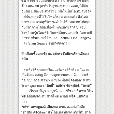
ซีฟ จากการจับมือกันระหว่าง น้ำแร่ธรรมชาติตรา
ช้าง และ Ari (อาริ) ในฐานะฟุตบอลคอมมูนิตี้ฮับ
อันดับ 1 ของประเทศไทย เพื่อให้เป็นไอเทมสปอร์ต
แฟชั่นสุดคูลที่ใส่ไปไหนก็รอด ต่อยอดไลฟ์สไตล์
จากขอบสนามสู่ชีวิตประจำวันให้แฟนบอลได้สนุก
กับมิตรภาพได้ต่อเนื่องในทุกแมตช์สำคัญ ตอบ
โจทย์คนรุ่นใหม่ที่รักในแฟชั่นแนวสปอร์ต โดยจะมี
การวางจำหน่ายที่ร้าน Ari Football One Bangkok
และ Siam Square รวมถึงกิจกรรม
ศึกเพื่อนซี้ดวลแข้ง แมตช์กระชับมิตรเรียกเสียงเฮ
สนั่น
และเพื่อให้ทุกคนเตรียมวอร์มคอให้พร้อม ในงาน
เปิดตัวแคมเปญ จึงปักหมุดความสนุก ด้วยแมตช์
กระชับมิตรระหว่างทีม “ช้างเพื่อนซี้คอบอล” นำทัพ
โดยหนุ่มสายฮา
“นิกกี้” ณฉัตร จันทพันธ์
,
“เกรท”
วรินทร ปัญหกาญจน์
และ
“ลีซอ” ธีรเทพ วิโน
ทัย
อดีตนักเตะทีมชาติไทย พร้อม
แจ็ค แฟนฉัน
และ
“เต๋า” เศรษฐพงศ์ เพียงพอ
มาปะทะแข้งกับทีม
“ช้างศึก All-Stars” นำโดยเหล่านักเตะดีกรีทีมชาติ