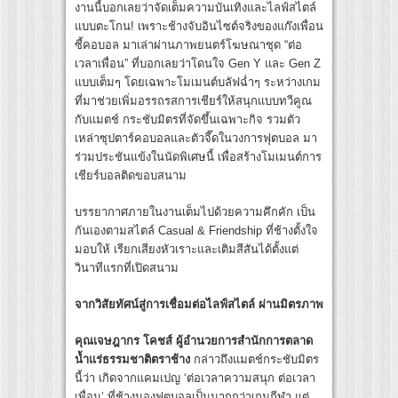
งานนี้บอกเลยว่าจัดเต็มความบันเทิงและไลฟ์สไตล์
แบบตะโกน! เพราะช้างจับอินไซต์จริงของแก๊งเพื่อน
ซี้คอบอล มาเล่าผ่านภาพยนตร์โฆษณาชุด “ต่อ
เวลาเพื่อน” ที่บอกเลยว่าโดนใจ Gen Y และ Gen Z
แบบเต็มๆ โดยเฉพาะโมเมนต์บลัฟฉ่ำๆ ระหว่างเกม
ที่มาช่วยเพิ่มอรรถรสการเชียร์ให้สนุกแบบทวีคูณ
กับแมตช์ กระชับมิตรที่จัดขึ้นเฉพาะกิจ รวมตัว
เหล่าซุปตาร์คอบอลและตัวจี๊ดในวงการฟุตบอล มา
ร่วมประชันแข้งในนัดพิเศษนี้ เพื่อสร้างโมเมนต์การ
เชียร์บอลติดขอบสนาม
บรรยากาศภายในงานเต็มไปด้วยความคึกคัก เป็น
กันเองตามสไตล์ Casual & Friendship ที่ช้างตั้งใจ
มอบให้ เรียกเสียงหัวเราะและเติมสีสันได้ตั้งแต่
วินาทีแรกที่เปิดสนาม
จากวิสัยทัศน์สู่การเชื่อมต่อไลฟ์สไตล์ ผ่านมิตรภาพ
คุณเจษฎากร โคชส์ ผู้อำนวยการสำนักการตลาด
น้ำแร่ธรรมชาติตราช้าง
กล่าวถึงแมตช์กระชับมิตร
นี้ว่า เกิดจากแคมเปญ ‘ต่อเวลาความสนุก ต่อเวลา
เพื่อน’ ที่ช้างมองฟุตบอลเป็นมากกว่าเกมกีฬา แต่