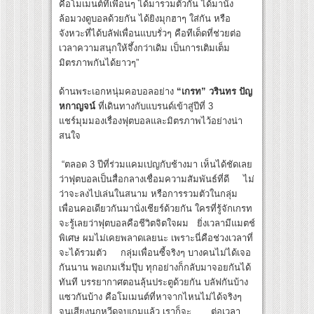
คือโมเมนต์ที่เพื่อนๆ ได้มารวมตัวกัน ได้มานั่ง
ล้อมวงดูบอลด้วยกัน ได้ยิงมุกฮาๆ ใส่กัน หรือ
จังหวะที่ได้บลัฟเพื่อนแบบรั่วๆ คือทีเด็ดที่ช่วยต่อ
เวลาความสนุกให้จึ้งกว่าเดิม เป็นการเติมเต็ม
มิตรภาพกันได้ยาวๆ”
ด้านพระเอกหนุ่มคอบอลอย่าง
“เกรท” วรินทร ปัญ
หกาญจน์
ที่เดินทางกับแบรนด์เข้าสู่ปีที่ 3
แชร์มุมมองเรื่องฟุตบอลและมิตรภาพไว้อย่างน่า
สนใจ
“ตลอด 3 ปีที่ร่วมแคมเปญกับช้างมา เห็นได้ชัดเลย
ว่าฟุตบอลเป็นสื่อกลางเชื่อมความสัมพันธ์ที่ดี ไม่
ว่าจะลงไปเล่นในสนาม หรือการรวมตัวในกลุ่ม
เพื่อนคอเดียวกันมานั่งเชียร์ด้วยกัน ใครที่รู้จักเกรท
จะรู้เลยว่าฟุตบอลคือชีวิตจิตใจผม ยิ่งเวลามีแมตช์
พิเศษ ผมไม่เคยพลาดเลยนะ เพราะนี่คือช่วงเวลาที่
จะได้รวมตัว กลุ่มเพื่อนซี้จริงๆ บางคนไม่ได้เจอ
กันนาน พอเกมเริ่มปุ๊บ ทุกอย่างก็กลับมาจอยกันได้
ทันที บรรยากาศตอนลุ้นประตูด้วยกัน บลัฟกันบ้าง
แซวกันบ้าง คือโมเมนต์ที่หาจากไหนไม่ได้จริงๆ
จนเสียงนกหวีดจบเกมแล้ว เราก็จะ ต่อเวลา