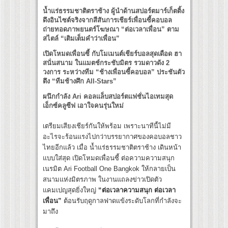
น้ำแร่ธรรมชาติตราช้าง ผู้นำด้านสปอร์ตมาร์เก็ตติ้ง
ดึงอินไซต์จริงจากสีสันการเชียร์เพื่อนซี้คอบอล
ถ่ายทอดภาพยนตร์โฆษณา “ต่อเวลาเพื่อน” ตาม
สไตล์ “เติมเต็มคำว่าเพื่อน”
เปิดโหมดเพื่อนซี้ กับโมเมนต์เชียร์บอลสุดเดือด ฮา
สนั่นสนาม ในแมตช์กระชับมิตร รวมดาวดัง
2
วงการ ระหว่างทีม “ช้างเพื่อนซี้คอบอล” ประชันตัว
ตึง “ทีมช้างศึก All-Stars”
ผนึกกำลัง
Ari คอลแล็บสปอร์ตแฟชั่นไอเทมสุด
เอ็กซ์คลูซีฟ เอาใจคนรุ่นใหม่
เตรียมเสียงเชียร์กันให้พร้อม เพราะนาทีนี้ไม่มี
อะไรจะร้อนแรงไปกว่าบรรยากาศของคอบอลชาว
ไทยอีกแล้ว เมื่อ น้ำแร่ธรรมชาติตราช้าง เดินหน้า
แบบใส่สุด เปิดโหมดเพื่อนซี้ ต่อความความสนุก
เนรมิต Ari Football One Bangkok ให้กลายเป็น
สนามแห่งมิตรภาพ ในงานแถลงข่าวเปิดตัว
แคมเปญสุดยิ่งใหญ่
“ต่อเวลาความสนุก ต่อเวลา
เพื่อน”
ต้อนรับฤดูกาลฟาดแข้งระดับโลกที่กำลังจะ
มาถึง