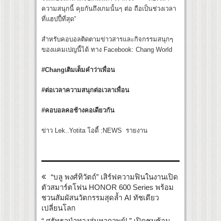
ความสนุกนี้ คุยกันถึงเกมนั้นๆ ต่อ ถือเป็นช่วงเวลา
ที่แฮปปี้ที่สุด”
สำหรับคอบอลติดตามข่าวสารและกิจกรรมสนุกๆ
ของแคมเปญนี้ได้ ทาง Facebook: Chang World
#Chang
เติมเต็มคำว่าเพื่อน
#
ต่อเวลาความสนุกต่อเวลาเพื่อน
#
คอบอลคอช้างคอเดียวกัน
ข่าว Lek..Yotita โอดี้ :NEWS รายงาน
“บลู พงศ์ทิวัตถ์” เสิร์ฟความฟินในงานเปิด
ตัวสมาร์ตโฟน HONOR 600 Series พร้อม
ชวนสัมผัสนวัตกรรมสุดล้ำ AI ทัชเดียว
เปลี่ยนโลก
“ ศรัทธานำทางสู่มหากาพย์! ” เปิดชมซ้อม