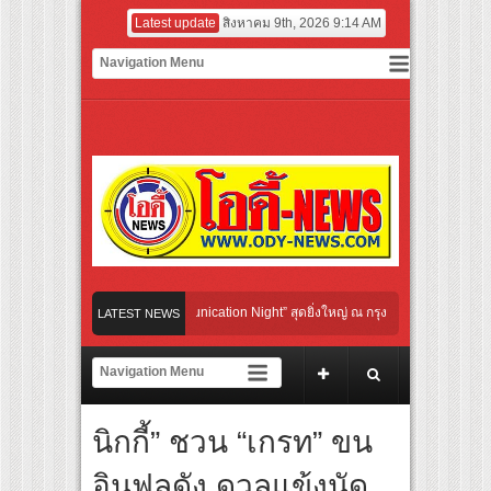
Latest update
สิงหาคม 9th, 2026 9:14 AM
bo Cultural Communication Night” สุดยิ่งใหญ่ ณ กรุงเทพฯ ขนทัพศิลปินชั้นนำ พร้อมกา
LATEST NEWS
ายไปกับจังหวะแอโรบิกสุดมันส์ ในกิจกรรม “EM-ROBIC DANCE FOR MOM @BENCHASI
ญยาวที่สุดแห่งปีจาก NUUI Starathon 8.8 “บอส-โนอึล” เปิดประเดิมเคะ-เมะ สุดเซอร์ไพร
นิกกี้” ชวน “เกรท” ขน
ROUP เปิดเกมใหม่ในวงการการศึกษา เปิดตัว “SCA PLUS” แพลตฟอร์มการเรียนรู้ “Creativ
อดการลงทุนในธุรกิจการศึกษากว่า 100 ล้านบาท
อินฟลูดัง ดวลแข้งนัด