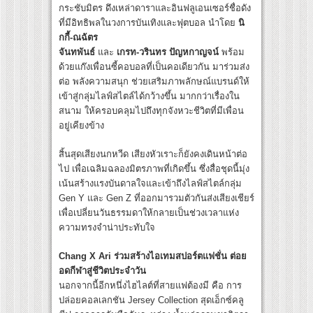
กระชับมิตร ดึงเหล่าดาราและอินฟลูเอนเซอร์ชื่อดัง
ที่มีอิทธิพลในวงการบันเทิงและฟุตบอล นำโดย
นิ
กกี้-ณฉัตร
จันทพันธ์
และ
เกรท-วรินทร ปัญหกาญจน์
พร้อม
ด้วยแก๊งเพื่อนซี้คอบอลที่เป็นคอเดียวกัน มาร่วมส่ง
ต่อ พลังความสนุก ช่วยเสริมภาพลักษณ์แบรนด์ให้
เข้าสู่กลุ่มไลฟ์สไตล์ได้กว้างขึ้น มากกว่าเรื่องใน
สนาม ให้ครอบคลุมไปถึงทุกจังหวะชีวิตที่มีเพื่อน
อยู่เคียงข้าง
สิ้นสุดเสียงนกหวีด เสียงหัวเราะก็ยังคงเดินหน้าต่อ
ไป เพื่อเฉลิมฉลองมิตรภาพที่เกิดขึ้น ซึ่งสื่อชุดนี้มุ่ง
เน้นสร้างแรงบันดาลใจและเข้าถึงไลฟ์สไตล์กลุ่ม
Gen Y และ Gen Z ที่ออกมารวมตัวกันส่งเสียงเชียร์
เพื่อเปลี่ยนวันธรรมดาให้กลายเป็นช่วงเวลาแห่ง
ความทรงจำน่าประทับใจ
Chang X Ari ร่วมสร้างไอเทมสปอร์ตแฟชั่น ต่อย
อดกีฬาสู่ชีวิตประจำวัน
นอกจากนี้อีกหนึ่งไฮไลต์ที่สายแฟต้องมี คือ การ
ปล่อยคอลเลกชัน Jersey Collection สุดเอ็กซ์คลู