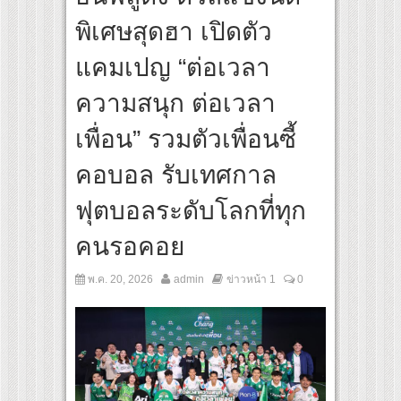
ines เส้นทางจาการ์ตา-กรุงเทพฯ เสริม Air Connectivity ดึงนักท่องเที่ยวคุณภาพจากอินโด
พิเศษสุดฮา เปิดตัว
bo Cultural Communication Night” สุดยิ่งใหญ่ ณ กรุงเทพฯ ขนทัพศิลปินชั้นนำ พร้อมกา
แคมเปญ “ต่อเวลา
ความสนุก ต่อเวลา
เพื่อน” รวมตัวเพื่อนซี้
คอบอล รับเทศกาล
ฟุตบอลระดับโลกที่ทุก
คนรอคอย
พ.ค. 20, 2026
admin
ข่าวหน้า 1
0