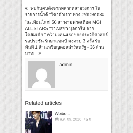
พบกับคนดังจากหลากหลายวงการ ใน
รายการน้ำดี “วิชาตัวเรา” ทาง #ช่อง9กด30
"สะเทือนโลก! 56 สาวงามฟาดเดือด MGI
ALL STARS “วาเนสซา ปุลการิน จาก
โคลัมเบีย ” คว้ามงคนแรกของประวัติศาสตร์
รอประชัน รักษาแชมป์ มงครบ 3 ครั้ง รับ
ทันที 1 ล้านเหรียญดอลล่าร์สหรัฐ - 36 ล้าน
บาท!!
admin
Related articles
Weibo...
ส.ค. 09, 2026
0