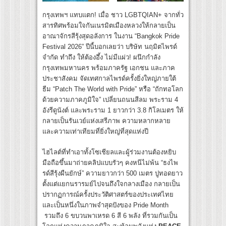
กรุงเทพฯ แทบแตก! เมื่อ ชาว LGBTQIAN+ จากทั่ว
สารทิศพร้อมใจกันเนรมิตเมืองหลวงให้กลายเป็น
อาณาจักรสีรุ้งสุดอลังการ ในงาน “Bangkok Pride
Festival 2026” ปีนี้บอกเลยว่า บริษัท นฤมิตไพรด์
จำกัด ทำถึง ให้ต้องอึ้ง ไม่มีแผ่ว! ผนึกกำลัง
กรุงเทพมหานคร พร้อมภาครัฐ เอกชน และภาค
ประชาสังคม จัดเทศกาลไพรด์ครั้งยิ่งใหญ่ภายใต้
ธีม “Patch The World with Pride” หรือ “ถักทอโลก
ด้วยความภาคภูมิใจ” เปลี่ยนถนนสีลม พระราม 4
อังรีดูนังต์ และพระราม 1 ยาวกว่า 3.8 กิโลเมตร ให้
กลายเป็นรันเวย์แห่งเสรีภาพ ความหลากหลาย
และความเท่าเทียมที่ยิ่งใหญ่ที่สุดแห่งปี
ไฮไลต์ที่ทำเอาทั้งโซเชียลและผู้ร่วมงานต้องหยิบ
มือถือขึ้นมาถ่ายคลิปแบบรัวๆ คงหนีไม่พ้น “ธงไพ
รด์สีรุ้งผืนยักษ์” ความยาวกว่า 500 เมตร ปูทอดยาว
ตั้งแต่แยกนรารมย์ไปจนถึงใจกลางเมือง กลายเป็น
ปรากฏการณ์ครั้งประวัติศาสตร์ของประเทศไทย
และเป็นหนึ่งในภาพจำสุดปังของ Pride Month
รวมถึง 6 ขบวนพาเหรด 6 สี 6 พลัง ที่รวมกันเป็น