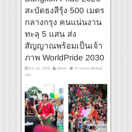
ส้นทางจาการ์ตา-กรุงเทพฯ เสริม Air Connectivity ดึงนักท่องเที่ยวคุณภาพจากอินโดนีเซีย
สะบัดธงสีรุ้ง 500 เมตร
tural Communication Night” สุดยิ่งใหญ่ ณ กรุงเทพฯ ขนทัพศิลปินชั้นนำ พร้อมกาล่าไนท
กลางกรุง คนแน่นงาน
ทะลุ 5 แสน ส่ง
สัญญาณพร้อมเป็นเจ้า
ภาพ WorldPride 2030
มิ.ย. 01, 2026
admin
ข่าวประชาสัมพันธ์
0