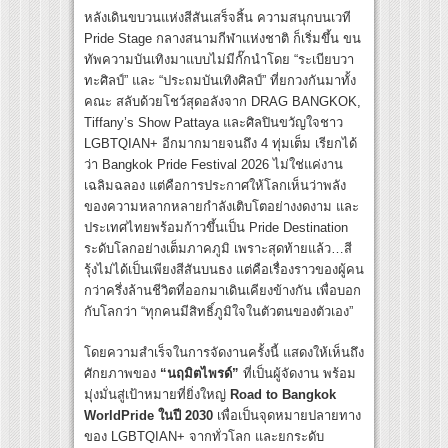
หลังเดินขบวนแห่งสีสันเสร็จสิ้น ความสนุกบนเวที
Pride Stage กลางสนามกีฬาแห่งชาติ ก็เริ่มขึ้น ขน
ทัพความบันเทิงมาแบบไม่มีกั๊กนำโดย “ระเบียบวา
ทะศิลป์” และ “ประถมบันเทิงศิลป์” ที่ยกวงกันมาทั้ง
คณะ สลับด้วยโชว์สุดอลังจาก DRAG BANGKOK,
Tiffany’s Show Pattaya และศิลปินขวัญใจชาว
LGBTQIAN+ อีกมากมายจนถึง 4 ทุ่มเต็ม เรียกได้
ว่า Bangkok Pride Festival 2026 ไม่ใช่แค่งาน
เฉลิมฉลอง แต่คือการประกาศให้โลกเห็นว่าพลัง
ของความหลากหลายกำลังเติบโตอย่างงดงาม และ
ประเทศไทยพร้อมก้าวขึ้นเป็น Pride Destination
ระดับโลกอย่างเต็มภาคภูมิ เพราะสุดท้ายแล้ว…สี
รุ้งไม่ได้เป็นเพียงสีสันบนธง แต่คือเรื่องราวของผู้คน
กว่าครึ่งล้านชีวิตที่ออกมาเดินเคียงข้างกัน เพื่อบอก
กับโลกว่า “ทุกคนมีสิทธิ์ภูมิใจในตัวตนของตัวเอง”
โดยความสำเร็จในการจัดงานครั้งนี้ แสดงให้เห็นถึง
ศักยภาพของ
“นฤมิตไพรด์”
ที่เป็นผู้จัดงาน พร้อม
มุ่งมั่นสู่เป้าหมายที่ยิ่งใหญ่
Road to Bangkok
WorldPride ในปี 2030
เพื่อเป็นจุดหมายปลายทาง
ของ LGBTQIAN+ จากทั่วโลก และยกระดับ