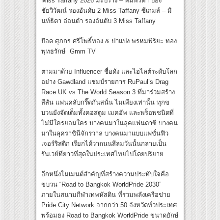
Miss Taffany 2026 มะปราง – พิมพ์รตา ป้อง
ชัยวิวัฒน์ รองอันดับ 2 Miss Taffany ซีเกมส์ – มิ
นท์ธิตา อ่อนดํา รองอันดับ 3 Miss Taffany
ป๊อด ศุภกร ศรีโพธิ์ทอง & ปาแปง พรหมพิริยะ ทอง
พุทธรักษ์ Gmm TV
ตามมาด้วย Influencer ชื่อดัง และไฮไลต์ระดับโลก
อย่าง Gawdland แชมป์รายการ RuPaul’s Drag
Race UK vs The World Season 3 ที่มาร่วมสร้าง
สีสัน แฟนคลับกรี๊ดกันสนั่น ไม่เพียงเท่านั้น ทุกข
บวนยังจัดเต็มทั้งคอสตูม เมคอัพ และพร็อพชนิดที่
ไม่มีใครยอมใคร บางคนมาในลุคแฟนตาซี บางคน
มาในลุคราชินีจักรวาล บางคนมาแบบแฟชั่นฟิว
เจอร์ริสติก เรียกได้ว่าถนนสีลมวันนั้นกลายเป็น
รันเวย์ที่ยาวที่สุดในประเทศไทยไปโดยปริยาย
อีกหนึ่งโมเมนต์สำคัญที่สร้างความประทับใจคือ
ขบวน “Road to Bangkok WorldPride 2030”
ภายในสนามกีฬาเทพหัสดิน ที่รวมพลังเครือข่าย
Pride City Network จากกว่า 50 จังหวัดทั่วประเทศ
พร้อมธง Road to Bangkok WorldPride ขนาดยักษ์