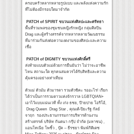
ครอบครัวหลากหลายรูปแบบ และพลังแห่งความรัก
ที่ไม่ต้องมีกรอบใดมาจำกัด
PATCH of SPIRIT ขบวนแห่งศิลปะและศรัทธา
พื้นที่รวมพลของชุมชนหญิงรักหญิง กลุ่มศิลปิน
Drag และผู้สร้างสรรค์จากหลากหลายวัฒนธรรม
ที่มาร่วมกันส่งต่อความงดงามของศิลปะและความ
เชื่อ
PATCH of DIGNITY ขบวนแห่งศักดิ์ศรี
ส่งท้ายแบบตัวแม่ด้วยการยืนยันว่า ไม่ว่าจะอาชีพ
ไหน สถานะใด ทุกคนสมควรได้รับสิทธิและความ
คุ้มครองอย่างเท่าเทียม
ตัวแม่ ตัวมัม ตัวมารดา รวมตัวซิคะ รออะไร! เรียก
ได้ว่าเป็นการรวมดาวแห่งจักรวาล LGBTQIAN+
เอาไว้แบบแน่นเวที ทั้ง เก่ง ธชย, ป๊ายปาย โอริโอ้,
Drag Queen Drag Star , คุณเต้-ปิยะรัฐ กัลย์
จาฤก รองประธานกรรมการบริหารด้านงาน
สร้างสรรค์ บริษัท กันตนา กรุ๊ป จำกัด (มหาชน) ,
แอนโทเนีย โพซิ้ว , บุ๊ค – ธีรชยา พิมพ์กิติเดช