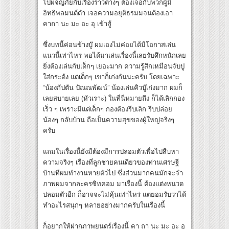
ไปผจญภัยกับเรื่องราวต่างๆ​ ต้องเจอกับพวกผู้มี
อิทธิพลมนต์ดำ​ เจอความอยุติธรมมจนต้องเอา​
คาถา​ นะ​ มะ​ อะ​ อุ​ เข้าสู้
ซึ่งบทนี้ค่อนข้างบู๊​ ผมเองไม่ค่อยได้มีโอกาสเล่น
แนวนี้เท่าไหร่ พอได้มาเล่นเรื่องนี้เลยรับศึกหนักเลย
ยิ่งต้องเล่นกับเด็กๆ เยอะมาก ความรู้สึกเหมือนจับปู
ใส่กระด้ง แต่เด็กๆ เขาก็เก่งกันนะครับ​ โดยเฉพาะ​
“น้องกัปตัน ปัณณพัฒน์” น้องเล่นคิวบู๊เก่งมาก​ ผมก็
เลยสบายเลย (หัวเราะ)​ ในที่นี่หมายถึง ก็ได้เลิกกอง
เร็ว ๆ เพราะมีแต่เด็กๆ​ กองต้องรีบเลิก​ รีบปล่อย
น้องๆ​ กลับบ้าน ถือเป็นความสุขของผู้ใหญ่จริงๆ
ครับ
แถมในเรื่องนี้ยังมีต้องมีการปลอมตัวเพื่อไปสืบหา
ความจริงๆ เรื่องที่ลูกชายคนเดียวของท่านเศรษฐี​
บ้านที่ผมทำงานหายตัวไป​ ซึ่งส่วนมากคนมักจะจำ
ภาพผมจากละครซิทคอม มาเรื่องนี้ ต้องแต่งหนวด
ปลอมตัวอีก​ ก็อาจจะไม่คุ้นเท่าไหร่ แต่ยอมรับว่าได้
ทำอะไรสนุกๆ​ หลายอย่างมากครับในเรื่องนี้
ก็อยากให้ฝากภาพยนตร์เรื่องนี้ คา ถา นะ มะ อะ อุ