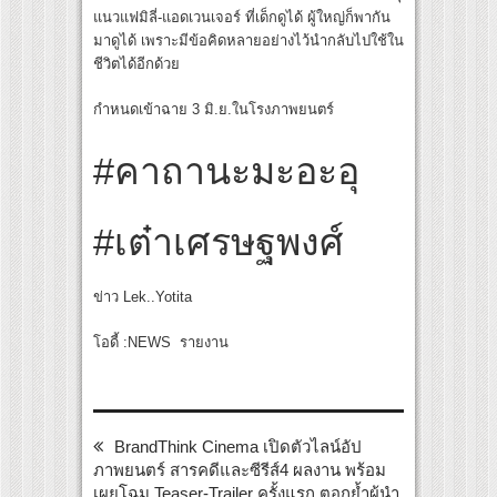
แนวแฟมิลี่-แอดเวนเจอร์ ที่เด็กดูได้​ ผู้ใหญ่ก็พากัน
มาดูได้​ เพราะมีข้อคิดหลายอย่างไว้นำกลับไปใช้ใน
ชีวิตได้อีกด้วย
กำหนดเข้าฉาย 3 มิ.ย.ในโรงภาพยนตร์
#คาถานะมะอะอุ
#เต๋าเศรษฐพงศ์
ข่าว Lek..Yotita
โอดี้ :NEWS รายงาน
BrandThink Cinema เปิดตัวไลน์อัป
ภาพยนตร์ สารคดีและซีรีส์4 ผลงาน พร้อม
เผยโฉม Teaser-Trailer ครั้งแรก ตอกย้ำผู้นำ