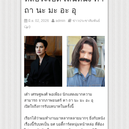
สดงประชันความสยอง!
ถา นะ มะ อะ อุ
–มีนา” ประกบคู่ครั้งสำคัญ ชวนแฟนปักหมุดรอชม 17 ตุลาคม นี้
มิ.ย. 02, 2026
admin
ข่าวประชาสัมพันธ์
0
เต๋า เศรษฐพงศ์ พอเพียง นักแสดงมากความ
สามารถ จากภาพยนตร์ คา ถา นะ มะ อะ อุ
เปิดใจถึงการรับบทบาทในครั้งนี้
เรียกได้ว่าผมทำงานมาหลากหลายมากๆ ยิ่งกับหนัง
เรื่องนี้รับบทเป็น ยศ บอดี้การ์ดหนุ่มหน้าหล่อ ที่ต้อง