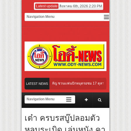
Latest update
สิงหาคม 6th, 2026 2:20 PM
–มีนา” ประกบคู่ครั้งสำคัญ ชวนแฟนปักหมุดรอชม 17 ตุลาคม นี้
LATEST NEWS
นแคมเปญ “HPV ไม่เป็นไร…ไม่ได้”
วทีมชาติไทย 15 ส.ค.นี้
เต๋า ครบรสบู๊ปลอมตัว
กเชียงดาใน “หอมแผ่นดินฯ”
หลบระเบิด เล่นหนัง คา
ขาบหนังไทยในรอบปฐมทัศน์โลก ณ เทศกาลภาพยนตร์นานาชาติโตรอนโต “จุ๋ย วรัทยา” ทุ