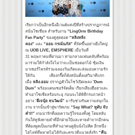
เรียกว่าเป็นอีกหนึ่งอีเวนต์แห่งปีที่สร้างปรากฏการณ์
สนั่นโซเชียล สำหรับงาน
“LingOrm Birthday
Fan Party”
ของคู่สุดฮอต
“หลิงหลิง
คอง”
และ
“ออม กรณ์นภัส”
ที่จัดขึ้นอย่างยิ่งใหญ่
ณ
UOB LIVE, EMSPHERE
เมื่อวันที่
31 พฤษภาคมที่ผ่านมา ท่ามกลางแฟนคลับที่พร้อม
มาร่วมให้กำลังใจไม่ว่าจะเป็นช่อดอกไม้ ซุ้มเงิน
มาเซอร์ไพรส์ร่วมฉลองวันเกิดและส่งมอบความรัก
ให้กัน เสียงกรี๊ดก็ดังสนั่นตั้งแต่วินาทีแรก
เมื่อ
หลิง-ออม
ปรากฏตัวในโชว์เปิดเพลง “
Dum
Dum”
พร้อมแดนเซอร์จัดเต็ม เรียกเสียงฮือฮาและ
ทำเอาโซเชียลร้อนระอุ ก่อนจะได้พิธีกรแถวหน้า
อย่าง “
ดีเจนุ้ย ธนวัฒน์”
มารับช่วงรันความสนุกใน
งาน จากนั้นเข้าสู่พาร์ตเกม
“Say What? หูดับ จับ
คำ!!”
เกมน่ารักที่เผยความรู้ใจของทั้งคู่ โดยสลับ
กันใส่หูฟังทายคำที่อีกฝ่ายใบ้และทายคำจากอีกคน
ที่ต้องพูดเป็นเกมที่ทำเอาคนดูลุ้นนั่งไม่ติด อีกหนึ่ง
ไฮไลท์ที่พลาดไม่ได้กับละครเวทีแนวคลั่งรัก
“คืน