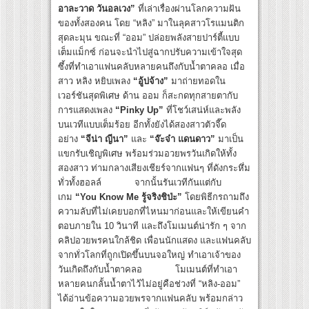
อาละวาด วันอลเวง”
ที่เล่าเรื่องผ่านโลกความฝัน
ของทั้งสองคน โดย “หลิง” มาในลุคสาวโรแมนติก
สุดละมุน ขณะที่ “ออม” ปล่อยพลังสายปาร์ตี้แบบ
เต็มแม็กซ์ ก่อนจะนำไปสู่ฉากปรับความเข้าใจสุด
ซึ้งที่ทำเอาแฟนคลับหลายคนถึงกับน้ำตาคลอ เมื่อ
สาว หลิง หยิบเพลง
“อู้บ่จ้าง”
มาถ่ายทอดใน
เวอร์ชันสุดพิเศษ ด้าน ออม ก็สะกดทุกสายตากับ
การแสดงเพลง
“Pinky Up”
ที่โชว์เสน่ห์และพลัง
บนเวทีแบบเต็มร้อย อีกทั้งยังได้สองสาวตัวจี๊ด
อย่าง
“จีน่า ญีนา”
และ
“จ๊ะจ๋า แดนดาว”
มาเป็น
แขกรับเชิญพิเศษ พร้อมร่วมอวยพรวันเกิดให้ทั้ง
สองสาว ท่ามกลางเสียงเชียร์จากแฟนๆ ที่ดังกระหึ่ม
ทั่วทั้งฮอลล์ จากนั้นรันเวทีกันแต่กับ
เกม
“You Know Me รู้จริงชิป่ะ”
โดยพิธีกรถามถึง
ความลับที่ไม่เคยบอกที่ไหนมาก่อนและให้เขียนคำ
ตอบภายใน 10 วินาที และถึงโมเมนต์น่ารัก ๆ จาก
คลิปอวยพรคนใกล้ชิด เพื่อนนักแสดง และแฟนคลับ
จากทั่วโลกที่ถูกเปิดขึ้นบนจอใหญ่ ทำเอาเจ้าของ
วันเกิดถึงกับน้ำตาคลอ โมเมนต์ที่ทำเอา
หลายคนกลั้นน้ำตาไว้ไม่อยู่คือช่วงที่ “หลิง-ออม”
ได้อ่านข้อความอวยพรจากแฟนคลับ พร้อมกล่าว