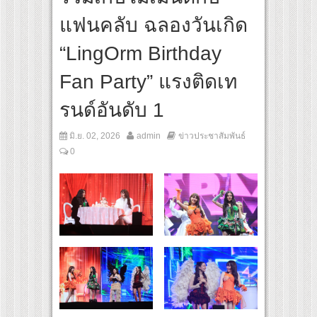
ร์ตา-กรุงเทพฯ เสริม Air Connectivity ดึงนักท่องเที่ยวคุณภาพจากอินโดนีเซีย เริ่มเที่
แฟนคลับ ฉลองวันเกิด
unication Night” สุดยิ่งใหญ่ ณ กรุงเทพฯ ขนทัพศิลปินชั้นนำ พร้อมกาล่าไนท์สุดอลังก
“LingOrm Birthday
Fan Party” แรงติดเท
รนด์อันดับ 1
มิ.ย. 02, 2026
admin
ข่าวประชาสัมพันธ์
0