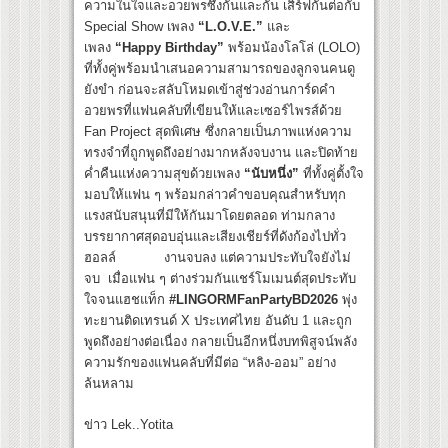
ความในใจและอวยพรซึ่งกันและกัน เสิร์ฟกันต่อกับ
Special Show เพลง
“L.O.V.E.”
และ
เพลง
“Happy Birthday”
พร้อมน้องโลโล่ (LOLO)
ที่ทั้งคู่พร้อมนำเสนอความสามารถของลูกจนคนดู
ยังขำ ก่อนจะสลับโหมดเข้าสู่ช่วงอ่านการ์ดคำ
อวยพรที่แฟนคลับที่เขียนให้และเซอร์ไพรส์ด้วย
Fan Project สุดพิเศษ ซึ่งกลายเป็นภาพแห่งความ
ทรงจำที่ถูกพูดถึงอย่างมากหลังจบงาน และปิดท้าย
ค่ำคืนแห่งความสุขด้วยเพลง
“นับหนึ่ง”
ที่ทั้งคู่ตั้งใจ
มอบให้แฟน ๆ พร้อมกล่าวคำขอบคุณสำหรับทุก
แรงสนับสนุนที่มีให้กันมาโดยตลอด ท่ามกลาง
บรรยากาศสุดอบอุ่นและเสียงเชียร์ที่ดังก้องไปทั่ว
ฮอลล์ งานจบลง แต่ความประทับใจยังไม่
จบ เมื่อแฟน ๆ ต่างร่วมกันแชร์โมเมนต์สุดประทับ
ใจจนแฮชแท็ก
#LINGORMFanPartyBD2026
พุ่ง
ทะยานติดเทรนด์ X ประเทศไทย อันดับ 1 และถูก
พูดถึงอย่างต่อเนื่อง กลายเป็นอีกหนึ่งบทพิสูจน์พลัง
ความรักของแฟนคลับที่มีต่อ “หลิง-ออม” อย่าง
ล้นหลาม
ข่าว Lek..Yotita