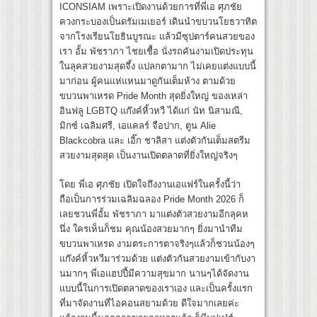
ICONSIAM เพราะเปิดงานด้วยการที่พี่เอ ศุภชัย
ควงกระบองเป็นดรัมเมเยอร์ เดินนำขบวนโยธวาทิต
จากโรงเรียนโยธินบูรณะ แล้วมีซุปตาร์คนสวยของ
เรา อั้ม พัชราภา ไชยเชื้อ นั่งรถคันงามเปิดประทุน
ในลุคสวยงามสุดจึ้ง แปลกตามาก ไม่เคยแต่งแบบนี้
มาก่อน ผู้คนแห่แหนมาดูกันเต็มห้าง ตามด้วย
ขบวนพาเหรด Pride Month สุดยิ่งใหญ่ ของเหล่า
อินฟลู LGBTQ แก๊งค์หิ้วหวี ได้แก่ นัท นิสามณี,
มิกซ์ เฉลิมศรี, เอแคลร์ จือปาก, ตูน Alie
Blackcobra และ เอิ๊ก ชาลิสา แต่งตัวกันเต็มสตรีม
สวยงามสุดสุด เป็นงานเปิดตลาดที่ยิ่งใหญ่จริงๆ
โดย พี่เอ ศุภชัย เปิดใจถึงงานเอแฟร์ในครั้งนี้ว่า
ถือเป็นการร่วมเฉลิมฉลอง Pride Month 2026 ก็
เลยชวนพี่อั้ม พัชราภา มาแต่งตัวสวยงามอีกลุคห
นึ่ง ใครเห็นก็ชม คุณน้องสวยมากๆ ยิ่งมานำทีม
ขบวนพาเหรด งามตระการตาจริงๆแล้วก็ชวนน้องๆ
แก๊งค์หิ้วหวีมาร่วมด้วย แต่งตัวกันสวยงามเข้ากับงา
นมากๆ พี่เอแฮปปี้มีความสุขมาก นานๆได้จัดงาน
แบบนี้ในการเปิดตลาดของเราเอง และเป็นครั้งแรก
ที่มาจัดงานที่ไอคอนสยามด้วย ดีใจมากเลยค่ะ