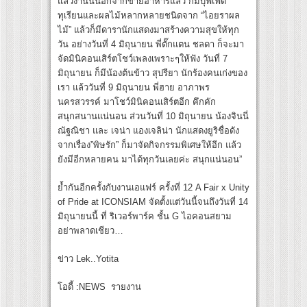
แล้วงานนี้นอกจากขายอาหารแล้ว ก็มีบุฟเฟ่ต์
ทุเรียนและผลไม้หลากหลายชนิดจาก “ไอยราผล
ไม้” แล้วก็มีดารานักแสดงมาสร้างความสุขให้ทุก
วัน อย่างวันที่ 4 มิถุนายน พี่ตั๊กแตน ชลดา ก็จะมา
จัดมินิคอนเสิร์ตโชว์เพลงเพราะๆให้ฟัง วันที่ 7
มิถุนายน ก็มีน้องต้นข้าว สุปรียา นักร้องคนเก่งของ
เรา แล้ววันที่ 9 มิถุนายน พี่ฮาย อาภาพร
นครสวรรค์ มาโชว์มินิคอนเสิร์ตอีก คึกคัก
สนุกสนานแน่นอน ส่วนวันที่ 10 มิถุนายน น้องจินนี่
ณัฐณิชา และ เจน่า แองเจลิน่า นักแสดงยูริชื่อดัง
จากเรื่อง”พิษรัก” ก็มาจัดกิจกรรมพิเศษให้อีก แล้ว
ยังมีอีกหลายคน มาได้ทุกวันเลยค่ะ สนุกแน่นอน”
ย้ำกันอีกครั้งกับงานเอแฟร์ ครั้งที่ 12 A Fair x Unity
of Pride at ICONSIAM จัดตั้งแต่วันนี้จนถึงวันที่ 14
มิถุนายนนี้ ที่ ริเวอร์พาร์ค ชั้น G ไอคอนสยาม
อย่าพลาดเชียว…
ข่าว Lek..Yotita
โอดี้ :NEWS รายงาน