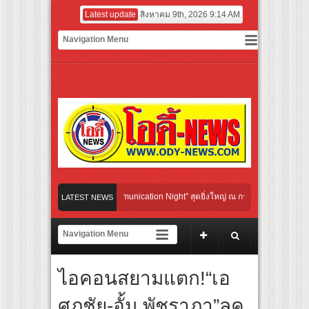
Latest update
สิงหาคม 9th, 2026 9:14 AM
ibo Cultural Communication Night” สุดยิ่งใหญ่ ณ กรุงเทพฯ ขนทัพศิลปินชั้นนำ พร้อม
LATEST NEWS
กายไปกับจังหวะแอโรบิกสุดมันส์ ในกิจกรรม “EM-ROBIC DANCE FOR MOM @BENCHAS
เปญยาวที่สุดแห่งปีจาก NUUI Starathon 8.8 “บอส-โนอึล” เปิดประเดิมเคะ-เมะ สุดเซอร์ไ
ไอคอนสยามแตก!“เอ
 GROUP เปิดเกมใหม่ในวงการการศึกษา เปิดตัว “SCA PLUS” แพลตฟอร์มการเรียนรู้ “Creat
อดการลงทุนในธุรกิจการศึกษากว่า 100 ล้านบาท
ศุภชัย-อั้ม พัชราภา”ลุค