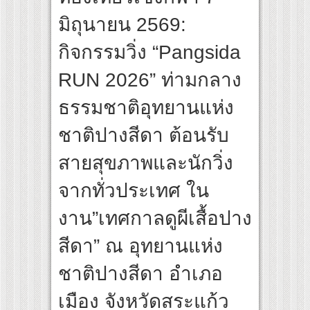
สุดชีวิต โกนหัวรับบทแม่ชี นำทีมนักแสดงประชันความสยอง!
มิถุนายน 2569:
inal “Under Her Rules ใต้เงาจันทรา” เปิดเคมี “อุ้ม–มีนา” ประกบคู่ครั้งสำคัญ ชวนแฟนปั
กิจกรรมวิ่ง “Pangsida
RUN 2026” ท่ามกลาง
ธรรมชาติอุทยานแห่ง
ชาติปางสีดา ต้อนรับ
สายสุขภาพและนักวิ่ง
จากทั่วประเทศ ใน
งาน”เทศกาลดูผีเสื้อปาง
สีดา” ณ อุทยานแห่ง
ชาติปางสีดา อำเภอ
เมือง จังหวัดสระแก้ว