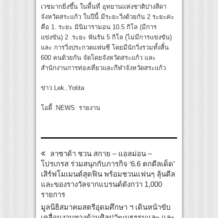
เวชมากยิ่งขึ้น ในพื้นที่ อุทยานแห่งชาติปางสีดา
จังหวัดสระแก้ว ในปีนี้ มีระยะวิ่งด้วยกัน 2 ระยะค่ะ
คือ 1. ระยะ มินิมารามอน 10.5 กิโล (มีการ
แข่งขัน) 2 .ระยะ ฟันรัน 5 กิโล (ไม่มีการแข่งขัน)
และ การวิ่งประกวดแฟนซี โดยมีนักวิ่งรวมทั้งสิ้น
600 คนด้วยกัน จัดโดยจังหวัดสระแก้ว และ
สำนักงานการท่องเที่ยวและกีฬาจังหวัดสระแก้ว
ข่าว Lek..Yotita
โอดี้ :NEWS รายงาน
ลาซาด้า ชวน สกาย – แอลม่อน –
โปรเกรส ร่วมสนุกกับภารกิจ ‘6.6 ตกดีลเด็ด’
เสิร์ฟโมเมนต์สุดฟิน พร้อมชวนแฟนๆ ลุ้นดีล
และของรางวัลจากแบรนด์ดังกว่า 1,000
รายการ
มูลนิธิสมาคมสตรีอุดมศึกษา ฯ เดินหน้าขับ
เคลื่อนงานทางด้านศิลปวัฒนธรรมและ และ