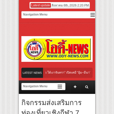
Latest update
สิงหาคม 6th, 2026 2:20 PM
inal “Under Her Rules ใต้เงาจันทรา” เปิดเคมี “อุ้ม–มีนา” ประกบคู่ครั้งสำคัญ ชวนแฟนปั
LATEST NEWS
นไทย “เลิกอาย เลิกเงียบ เลิกชะล่าใจ” เรื่อง HPV ในแคมเปญ “HPV ไม่เป็นไร…ไม่ได้”
ยงเชียร์ สู่ทีมชาติไทย ชวนแฟนลูกยางใกล้ชิดนักตบสาวทีมชาติไทย 15 ส.ค.นี้
กิจกรรมส่งเสริมการ
ฝาผนังระดับโลก “ปู่ม่านย่าม่าน” เรียนรู้นวัตกรรมผักเชียงดาใน “หอมแผ่นดินฯ”
ท่องเที่ยวเชิงกีฬา 7
อร์มยักษ์ ‘คุณยายวรนาฏ’ (INHERIT) เตรียมคายตะขาบหนังไทยในรอบปฐมทัศน์โลก ณ เ