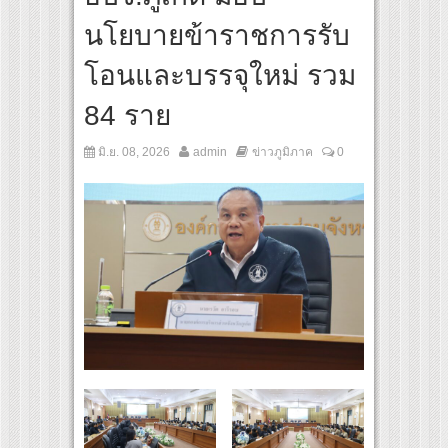
กาศศักดาพลังประเทศไทยสู่สายตาชาวโลก
นโยบายข้าราชการรับ
 “MINTTHY” จาก “MFlow Entertainment” เฉลิมฉลอง “SELBAN” แบรนด์ครีเอทีฟแฟชั่น เปิ
-ไทย ผ่านแฟชั่น ความงาม ดนตรี การแสดง และศิลปะ เข้าด้วยกัน
โอนและบรรจุใหม่ รวม
84 ราย
มิ.ย. 08, 2026
admin
ข่าวภูมิภาค
0