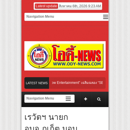
Latest update
สิงหาคม 6th, 2026 9:23 AM
 “MINTTHY” จาก “MFlow Entertainment” เฉลิมฉลอง “SELBAN” แบรนด์ครีเอทีฟแฟชั่น เปิ
LATEST NEWS
-ไทย ผ่านแฟชั่น ความงาม ดนตรี การแสดง และศิลปะ เข้าด้วยกัน
ปสเตอร์และตัวอย่างแรก ก่อนฉาย 24 กันยายนนี้
โตไลฟ์สไตล์ที่นักขี่ทั่วเอเชียรอคอย
เรวัตฯ นายก
ึงนิจ พร้อม “น้องคิด” – “น้องนิจ” ร่วมเติมเต็มความสุข อิ่มอร่อย กับช่วงเวลาดีๆกว่า 1,0
อบจ.ภูเก็ต มอบ