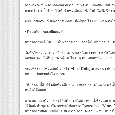
การนำผลงานเหล่านี้ออกสู่สาธารณะสะท้อนมุมมองของนักสะสมรุ่
มากกว่าการเก็บรักษาไว้เพื่อชื่นชมเพียงลำพัง จึงทำให้เกิดนิทรร
พิริยะ วัชจิตพันธ์ มองว่า “งานศิลปะยิ่งมีผู้คนได้ชื่นชมมากเท่
•
ศิลปะกับการแบ่งปันคุณค่า
นิทรรศการครั้งนี้ยังเป็นพื้นที่สร้างแรงบันดาลใจให้กับนักสะสม ศ
“ศิลปินไทยสามารถมาศึกษาผลงานระดับโลกจากของจริงได้โดยไม่
อยากส่งต่อกลับคืนสู่แวดวงศิลปะไทย” อุเทน พัฒนานิผล กล่าว
ขณะที่พิริยะ วัชจิตพันธ์ มองว่า “Visual Dialogue สนทนา ปรา
คอลเลกชันส่วนตัวในวงกว้าง
“นักสะสมที่ดีไม่จำเป็นต้องเดินตามกระแส แต่ควรมีแนวทางที่เ
คนอื่นได้สัมผัส”
ด้วยผลงานระดับมาสเตอร์พีซที่หาชมได้ยากจากทั้งไทยและต่างปร
ให้ศิลปะต่างยุคต่างวัฒนธรรมได้สนทนากันอย่างอิสระ “Visual 
นิทรรศการศิลปะ แต่คือประสบการณ์การมองศิลปะผ่านมุมมองใ