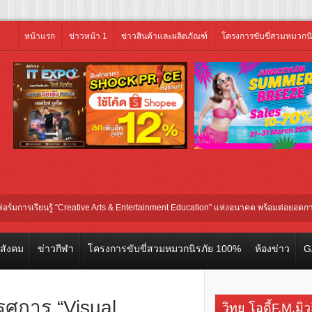
หน้าแรก
ข่าวหน้า 1
ข่าวสินค้าและผลิตภัณฑ์
โครงการขับขี่สวมหมวกน
นรู้ “Creative Arts & Entertainment Education” แห่งอนาคต พร้อมต่อยอดการลงทุนในธุ
วสังคม
ข่าวกีฬา
โครงการขับขี่สวมหมวกนิรภัย 100%
ห้องข่าว
G
ศการ “Visual
วิทยุ โอดี้F.M.มิ