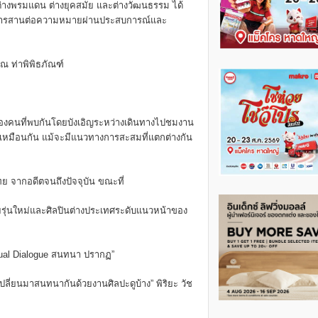
ต่างพรมแดน ต่างยุคสมัย และต่างวัฒนธรรม ได้
มในการสานต่อความหมายผ่านประสบการณ์และ
ณ ท่าพิพิธภัณฑ์
สองคนที่พบกันโดยบังเอิญระหว่างเดินทางไปชมงาน
ะเหมือนกัน แม้จะมีแนวทางการสะสมที่แตกต่างกัน
ทย จากอดีตจนถึงปัจจุบัน ขณะที่
ยรุ่นใหม่และศิลปินต่างประเทศระดับแนวหน้าของ
sual Dialogue สนทนา ปรากฏ”
ปลี่ยนมาสนทนากันด้วยงานศิลปะดูบ้าง” พิริยะ วัช