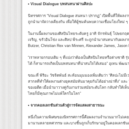
• Visual Dialogue
บทสนทนาผ่านศิลปะ
นิทรรศการ “Visual Dialogue สนทนา ปรากฏ” เปิดพื้นที่ให้
ถูกนำมาจัดวางเคียงกัน เพื่อให้ผู้ชมค้นพบความเชื่อมโยงใหม่ ๆ
ในงานนี้ผลงานของศิลปินไทยระดับครู อาทิ จักรพันธุ์ โปษยกฤต,
เจริญ, ขรัวอินโข่ง และศิลป พีระศรี จะถูกนำมาสนทนากับผลง
Butzer, Christian Rex van Minnen, Alexander James, Jason
“เราทลายกรอบเดิม ๆ ที่แบ่งว่าต้องเป็นศิลปินไทยหรือต่างชาติ รุ่
ได้ ก็สามารถเกิดเป็นบทสนทนาที่น่าสนใจได้เสมอ” อุเทน พัฒน
ขณะที่ พิริยะ วัชจิตพันธ์ สะท้อนมุมมองเพิ่มเติมว่า “ศิลปะไม่
สากลที่ทำให้ผลงานต่างยุคสมัยหันมาคุยกันได้อย่างน่าทึ่ง” และ
ของอดีต เมื่อนำมาวางคู่กับงานร่วมสมัยระดับโลก กลับทำให้เห
ไทยก็มีคุณภาพไม่แพ้ใครในโลก”
•
จากคอลเลกชันส่วนตัวสู่การจัดแสดงสาธารณะ
หนึ่งในความพิเศษของนิทรรศการนี้คือผลงานจำนวนมากไม่เคย
มานานหลายทศวรรษ และบางชิ้นถูกเก็บรักษาอยู่ในคอลเลกชั