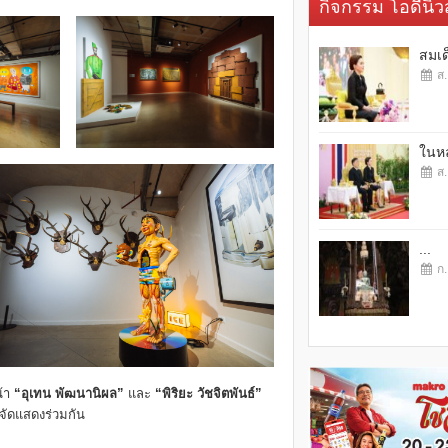
กิจกรรม โอดี้นิวส
สมเด
ส.
ในหล
ส.
...
ก.
น้า
“
อุเทน พัฒนานิผล
”
และ
“
พิริยะ วัชจิตพันธ์
”
จัดแสดงร่วมกัน