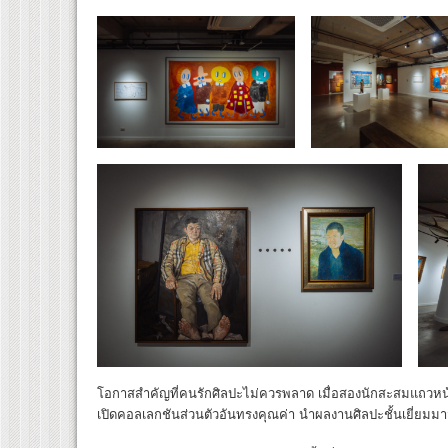
โอกาสสำคัญที่คนรักศิลปะไม่ควรพลาด เมื่อสองนักสะสมแถวห
เปิดคอลเลกชันส่วนตัวอันทรงคุณค่า นำผลงานศิลปะชั้นเยี่ยมมา