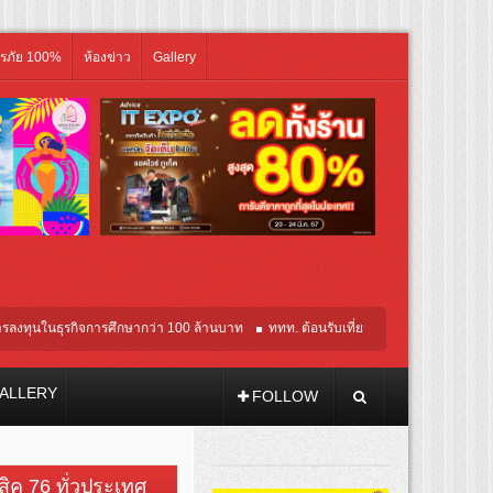
ิรภัย 100%
ห้องข่าว
Gallery
รกิจการศึกษากว่า 100 ล้านบาท
ททท. ต้อนรับเที่ยวบินปฐมฤกษ์สายการบิน TransNusa A
ALLERY
FOLLOW
วสิค 76 ทั่วประเทศ