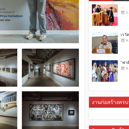
...
ม.
เรวั
พ.
“ฟาต
พ.
งานก่อสร้างคร