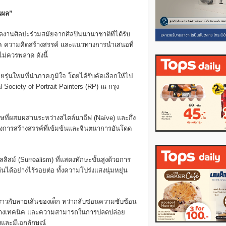
ิผล”
งานศิลปะร่วมสมัยจากศิลปินนานาชาติที่ได้รับ
ค ความคิดสร้างสรรค์ และแนวทางการนำเสนอที่
ม่ควรพลาด ดังนี้
่นใหม่ที่น่าภาคภูมิใจ โดยได้รับคัดเลือกให้ไป
ociety of Portrait Painters (RP) ณ กรุง
ี่ผสมผสานระหว่างสไตล์นาอีฟ (Naïve) และกึ่ง
งการสร้างสรรค์ที่เข้มข้นและจินตนาการอันโดด
ลิสม์ (Surrealism) ที่แสดงทักษะขั้นสูงด้วยการ
นได้อย่างไร้รอยต่อ ทั้งความโปร่งแสงนุ่มหยุ่น
ยราวกับลายเส้นของเด็ก ทว่ากลับซ่อนความซับซ้อน
ยำทางเทคนิค และความสามารถในการปลดปล่อย
และมีเอกลักษณ์