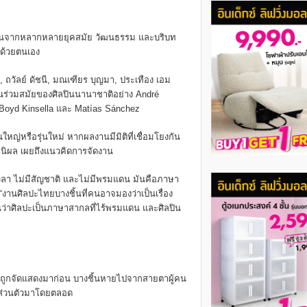
ผลงานจากหลากหลายยุคสมัย วัฒนธรรม และบริบท
 ด้วยตนเอง
 ถวัลย์ ดัชนี, มณเฑียร บุญมา, ประเทือง เอม
านร่วมสมัยของศิลปินนานาชาติอย่าง André
 Boyd Kinsella และ Matías Sánchez
นใหญ่หรือรุ่นใหม่ หากผลงานมีมิติที่เชื่อมโยงกัน
านิผล เผยถึงแนวคิดการจัดงาน
มีเวลา ไม่มีสัญชาติ และไม่มีพรมแดน มันคือภาษา
 “งานศิลปะไทยบางชิ้นที่คนอาจมองว่าเป็นเรื่อง
็นว่าศิลปะเป็นภาษาสากลที่ไร้พรมแดน และศิลปิน
ถูกจัดแสดงมาก่อน บางชิ้นหายไปจากสายตาผู้คน
นส่วนตัวมาโดยตลอด