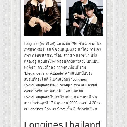
Longines (ลองจินส์) แบรนด์นาฬิกาชั้นนำจากประ
เทศสวิตเซอร์แลนด์ ชวนหนุ่มหล่อ นำโดย “ตรี-ภร
ภัทร ศรีขจรเดชา”, “โอม-สาริศ ทินราช”, “เฟิร์ส-
ฉลองรัฐ นอบสำโรง” พร้อมด้วยสาวสวย เอินเอิน-
ฟาติมา เดชะวลีกุล มาร่วมสะท้อนนิยาม
“Elegance is an Attitude” ตามแบบฉบับของ
แบรนด์ลองจินส์ ในงานเปิดตัว “Longines
HydroConquest New Pop-up Store at Central
World” พร้อมสัมผัสนาฬิกาคอลเลกชั่น
HydroConquest โมเดลใหม่ล่าสุด ครบทุกสี ทุก
แบบ ในวันพุธที่ 17 มิถุนายน 2569 เวลา 14.30 น.
ณ Longines Pop-up Store ชั้น 2 เซ็นทรัลเวิลด์
LonginesThailand