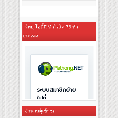
วิทยุ โอดี้F.M.มิวสิค 76 ทั่ว
ประเทศ
จำนวนผู้เข้าชม