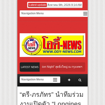
Latest update
สิงหาคม 9th, 2026 9:14 AM
tural Communication Night” สุดยิ่งใหญ่ ณ กรุงเทพฯ ขนทัพศิลปินชั้นนำ พร้อมกาล่าไนท
LATEST NEWS
บจังหวะแอโรบิกสุดมันส์ ในกิจกรรม “EM-ROBIC DANCE FOR MOM @BENCHASIRI PAR
่สุดแห่งปีจาก NUUI Starathon 8.8 “บอส-โนอึล” เปิดประเดิมเคะ-เมะ สุดเซอร์ไพร้ส์วัน
“ตรี-ภรภัทร” นำทีมร่วม
ปิดเกมใหม่ในวงการการศึกษา เปิดตัว “SCA PLUS” แพลตฟอร์มการเรียนรู้ “Creative Arts
อดการลงทุนในธุรกิจการศึกษากว่า 100 ล้านบาท
งานเปิดตัว “Longines