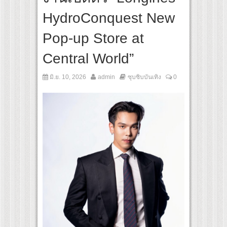
ส้นทางจาการ์ตา-กรุงเทพฯ เสริม Air Connectivity ดึงนักท่องเที่ยวคุณภาพจากอินโดนีเซีย
HydroConquest New
tural Communication Night” สุดยิ่งใหญ่ ณ กรุงเทพฯ ขนทัพศิลปินชั้นนำ พร้อมกาล่าไนท
Pop-up Store at
Central World”
มิ.ย. 10, 2026
admin
ซุบซิบบันเทิง
0