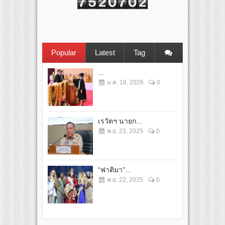
Popular
Latest
Tag
...
ม.ค. 18, 2026
0
เรวัตฯ นายก...
พ.ย. 23, 2025
0
“ฟาติมา”...
พ.ย. 22, 2025
0