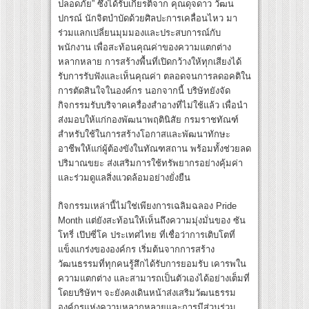
ปลอดภัย” ซึ่งได้รับเกียรติจาก คุณดุจดาว วัฒน
ปกรณ์ นักจิตบำบัดด้วยศิลปะการเคลื่อนไหว มา
ร่วมแลกเปลี่ยนมุมมองและประสบการณ์กับ
พนักงาน เพื่อสะท้อนคุณค่าของความแตกต่าง
หลากหลาย การสร้างพื้นที่เปิดกว้างให้ทุกเสียงได้
รับการรับฟังและเห็นคุณค่า ตลอดจนการลดอคติใน
การตัดสินใจในองค์กร นอกจากนี้ บริษัทยังจัด
กิจกรรมรับบริจาคเครื่องสำอางที่ไม่ใช้แล้ว เพื่อนำ
ส่งมอบให้แก่กองพัฒนาพฤตินิสัย กรมราชทัณฑ์
สำหรับใช้ในการสร้างโอกาสและพัฒนาทักษะ
อาชีพให้แก่ผู้ต้องขังในทัณฑสถาน พร้อมทั้งช่วยลด
ปริมาณขยะ ส่งเสริมการใช้ทรัพยากรอย่างคุ้มค่า
และร่วมดูแลสิ่งแวดล้อมอย่างยั่งยืน
กิจกรรมเหล่านี้ไม่ใช่เพียงการเฉลิมฉลอง Pride
Month แต่ยังสะท้อนให้เห็นถึงความมุ่งมั่นของ ซัน
โทรี่ เป๊ปซี่โค ประเทศไทย ที่เชื่อว่าการเติบโตที่
แข็งแกร่งขององค์กร เริ่มต้นจากการสร้าง
วัฒนธรรมที่ทุกคนรู้สึกได้รับการยอมรับ เคารพใน
ความแตกต่าง และสามารถเป็นตัวเองได้อย่างเต็มที่
โดยบริษัทฯ จะยังคงเดินหน้าส่งเสริมวัฒนธรรม
องค์กรแห่งความหลากหลายและการมีส่วนร่วม