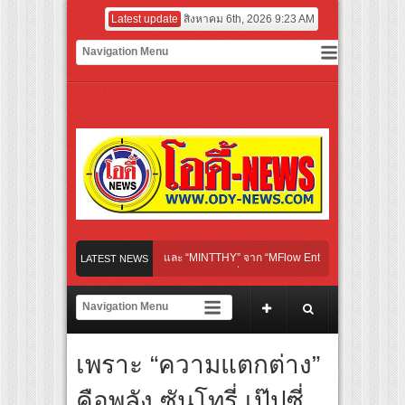
Latest update
สิงหาคม 6th, 2026 9:23 AM
ิลปินชื่อดังจากเกาหลี และ “MINTTHY” จาก “MFlow Entertainment” เฉลิมฉลอง “SELBAN”
LATEST NEWS
rth)’ เชื่อมคัลเจอร์เกาหลี-ไทย ผ่านแฟชั่น ความงาม ดนตรี การแสดง และศิลปะ เข้าด้วยกัน
ดพิศวงกับภูตผีกุ๊กกู๋” เผยโปสเตอร์และตัวอย่างแรก ก่อนฉาย 24 กันยายนนี้
RLEY DAYS™ 2026 เทศกาลโมโตไลฟ์สไตล์ที่นักขี่ทั่วเอเชียรอคอย
เพราะ “ความแตกต่าง”
ชวน คุณแม่ลูก 2 รถเมล์ คะนึงนิจ พร้อม “น้องคิด” – “น้องนิจ” ร่วมเติมเต็มความสุข อิ่มอ
คือพลัง ซันโทรี่ เป๊ปซี่