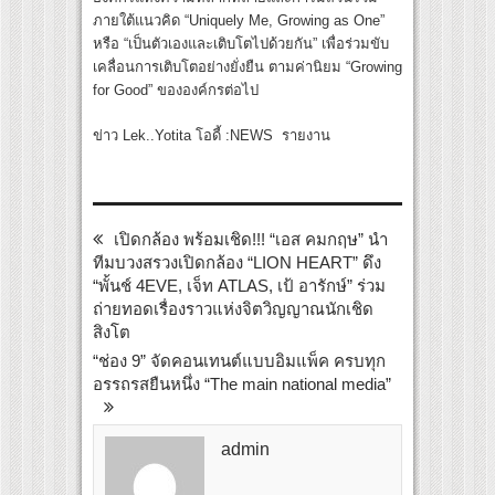
ภายใต้แนวคิด “Uniquely Me, Growing as One”
หรือ “เป็นตัวเองและเติบโตไปด้วยกัน” เพื่อร่วมขับ
เคลื่อนการเติบโตอย่างยั่งยืน ตามค่านิยม “Growing
for Good” ขององค์กรต่อไป
ข่าว Lek..Yotita โอดี้ :NEWS รายงาน
เปิดกล้อง พร้อมเชิด!!! “เอส คมกฤษ” นำ
ทีมบวงสรวงเปิดกล้อง “LION HEART” ดึง
“พั้นช์ 4EVE, เจ็ท ATLAS, เป้ อารักษ์” ร่วม
ถ่ายทอดเรื่องราวแห่งจิตวิญญาณนักเชิด
สิงโต
“ช่อง 9” จัดคอนเทนต์แบบอิมแพ็ค ครบทุก
อรรถรสยืนหนึ่ง “The main national media”
admin