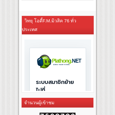
วิทยุ โอดี้F.M.มิวสิค 76 ทั่ว
ประเทศ
จำนวนผู้เข้าชม