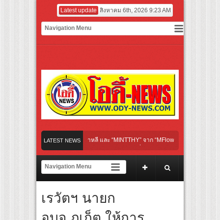
Latest update
สิงหาคม 6th, 2026 9:23 AM
D” ศิลปินชื่อดังจากเกาหลี และ “MINTTHY” จาก “MFlow Entertainment” เฉลิมฉลอง “SEL
LATEST NEWS
(Birth)’ เชื่อมคัลเจอร์เกาหลี-ไทย ผ่านแฟชั่น ความงาม ดนตรี การแสดง และศิลปะ เข้าด้ว
นหยุดพิศวงกับภูตผีกุ๊กกู๋” เผยโปสเตอร์และตัวอย่างแรก ก่อนฉาย 24 กันยายนนี้
 HARLEY DAYS™ 2026 เทศกาลโมโตไลฟ์สไตล์ที่นักขี่ทั่วเอเชียรอคอย
เรวัตฯ นายก
็อป ชวน คุณแม่ลูก 2 รถเมล์ คะนึงนิจ พร้อม “น้องคิด” – “น้องนิจ” ร่วมเติมเต็มความสุข อ
อบจ.ภูเก็ต ให้การ