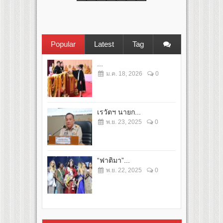
Popular
Latest
Tag
...
ม.ค. 18, 2026
0
เรวัตฯ นายก...
พ.ย. 23, 2025
0
“ฟาติมา”...
พ.ย. 22, 2025
0