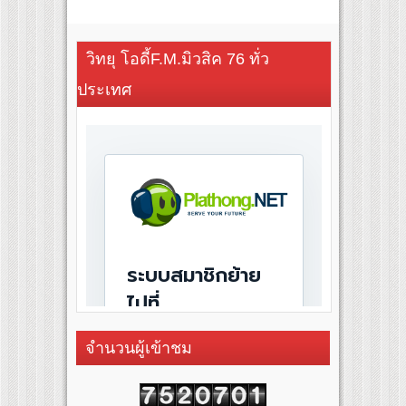
วิทยุ โอดี้F.M.มิวสิค 76 ทั่ว
ประเทศ
จำนวนผู้เข้าชม