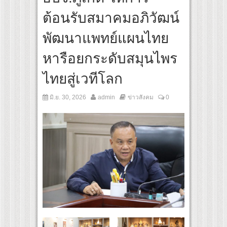
rldPride Amsterdam 2026 ประกาศศักดาพลังประเทศไทยสู่สายตาชาวโลก
ต้อนรับสมาคมอภิวัฒน์
D” ศิลปินชื่อดังจากเกาหลี และ “MINTTHY” จาก “MFlow Entertainment” เฉลิมฉลอง “SEL
(Birth)’ เชื่อมคัลเจอร์เกาหลี-ไทย ผ่านแฟชั่น ความงาม ดนตรี การแสดง และศิลปะ เข้าด้ว
พัฒนาแพทย์แผนไทย
หารือยกระดับสมุนไพร
ไทยสู่เวทีโลก
มิ.ย. 30, 2026
admin
ข่าวสังคม
0