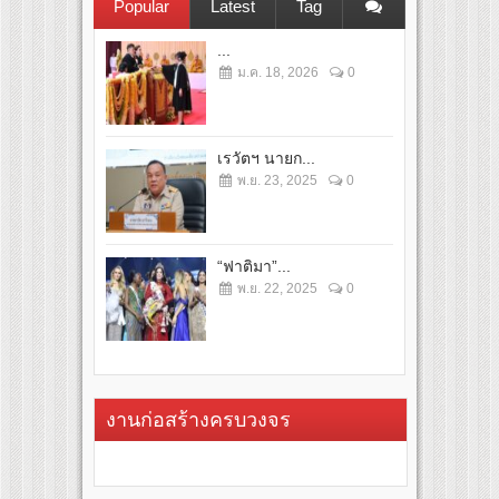
Popular
Latest
Tag
...
ม.ค. 18, 2026
0
เรวัตฯ นายก...
พ.ย. 23, 2025
0
“ฟาติมา”...
พ.ย. 22, 2025
0
งานก่อสร้างครบวงจร