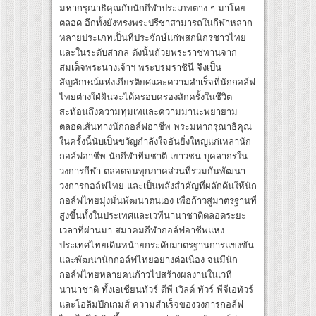
มหากรุณาธิคุณกับนักกีฬาประเภทต่าง ๆ มาโดย
ตลอด อีกทั้งยังทรงพระปรีชาสามารถในกีฬาหลาก
หลายประเภทเป็นที่ประจักษ์แก่พสกนิกรชาวไทย
และในระดับสากล ดังนั้นถ้วยพระราชทานจาก
สมเด็จพระนางเจ้าฯ พระบรมราชินี จึงเป็น
สัญลักษณ์แห่งเกียรติยศและความสำเร็จที่นักกอล์ฟ
ไทยต่างใฝ่ฝันจะได้ครอบครองสักครั้งในชีวิต
สะท้อนถึงความทุ่มเทและความมานะพยายาม
ตลอดเส้นทางนักกอล์ฟอาชีพ พระมหากรุณาธิคุณ
ในครั้งนี้นับเป็นขวัญกำลังใจอันยิ่งใหญ่แก่เหล่านัก
กอล์ฟอาชีพ นักกีฬาทีมชาติ เยาวชน บุคลากรใน
วงการกีฬา ตลอดจนทุกภาคส่วนที่ร่วมกันพัฒนา
วงการกอล์ฟไทย และเป็นพลังสำคัญที่ผลักดันให้นัก
กอล์ฟไทยมุ่งมั่นพัฒนาตนเอง เพื่อก้าวสู่มาตรฐานที่
สูงขึ้นทั้งในประเทศและเวทีนานาชาติตลอดระยะ
เวลาที่ผ่านมา สมาคมกีฬากอล์ฟอาชีพแห่ง
ประเทศไทยเดินหน้ายกระดับมาตรฐานการแข่งขัน
และพัฒนานักกอล์ฟไทยอย่างต่อเนื่อง จนมีนัก
กอล์ฟไทยหลายคนก้าวไปสร้างผลงานในเวที
นานาชาติ ทั้งเอเชียนทัวร์ ดีพี เวิลด์ ทัวร์ พีจีเอทัวร์
และโอลิมปิกเกมส์ ความสำเร็จของวงการกอล์ฟ