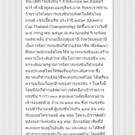
ชนะเลิศการแข่งขัน ฯ ด้วยคะแนน ๒๓ อันเดอร์
พาร์ เข้าเฝ้าทูลละอองธุลีพระบาท รับพระราชทาน
ถ้วยรางวัลโดยการแข่งขันกอล์ฟควีนส์คัพไทย
แลนด์ แชมเปี้ยนชิพ ประจำปี ๒๕๖๙ (Queen’s
Cup Thailand Championship) จัดขึ้นระหว่างวันที่
๒-๕ กรกฎาคม ๒๕๖๙ ณ สนามกอล์ฟ ริเวอร์เดล
กอล์ฟ คลับ อำเภอเมืองปทุมธานี จังหวัดปทุมธานี
เป็นการจัดการแข่งขันกีฬากอล์ฟอาชีพ เพื่อพัฒนา
ศักยภาพนักกอล์ฟไทยให้สามารถแข่งขันและสร้าง
ผลงานในระดับสากล เพิ่มโอกาสการแข่งขัน และ
ยกระดับมาตรฐานการจัดการแข่งขันกีฬากอล์ฟ
ของประเทศไทยให้ทัดเทียมกับระดับสากล ซึ่ง
สมาคมกีฬากอล์ฟอาชีพแห่งประเทศไทย ได้เตรียม
ความพร้อมในทุกด้านของการแข่งขัน ฯ ในครั้งนี้
โดยมีนักกีฬากอล์ฟผ่านการคัดเลือกเข้าร่วมการ
แข่งขัน ฯ กว่า ๓๐๐ คนและผ่านคัดเลือกจนผ่าน
เข้ารอบสุดท้าย จำนวน ๑๔๔ คน ซึ่งการแข่งขัน
รอบทัวร์นาเมนต์ ผู้แข่งขันไม่เกิน ๑๔๔ คน แข่ง
ขันแบบสโตรกเพลย์ ๗๒ หลุม โดยจะมีการตัดตัว
หลังจบการแข่งขัน ๓๖ หลุม นักกอล์ฟอาชีพที่มี
คะแนนรวมอยู่ในอันดับ ๖๐ และเสมอ จะได้สิทธิ์
เข้าร่วมการแข่งขันใน ๓๖ หลุมสุดท้าย โดยผู้ที่มี