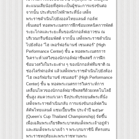
คะแนนเสียน้อยที่สุดจะเป็นผู้ชนะการแข่งขันต่อ
จากนั้น ประทับรถไฟฟ้าพระที่นั่ง เสด็จ
พระราชดำเนินไปยังออลไทยแลนด์ กอล์ฟ
เซ็นเตอร์ ทอดพระเนตรการฝึกซ้อมเทคนิคการพัตต์
ระยะไกลและระยะสั้นของนักกอล์ฟเยาวชน ณ
บริเวณกรีนซ้อมพัตต์ จากนั้น เสด็จพระราชดำเนิน
ไปยังห้อง “ไฮ เพอร์ฟอร์มานซ์ เซนเตอร์” (High
Performance Center) ชั้น ๑ ทอดพระเนตรการ
วิเคราะห์วงสวิงของนักกอล์ฟอาชีพสตรี การฝึก
ซ้อมวงสวิงในระยะต่าง ๆ ของนักกอล์ฟทีมชาติ ณ
ช่องไดร์ฟกอล์ฟ แล้วเสด็จพระราชดำเนินไปยังห้อง
“ไฮ เพอร์ฟอร์มานซ์ เซนเตอร์” (High Performance
Center) ชั้น ๒ ทอดพระเนตรการวิเคราะห์การ
เคลื่อนไหวของนักกอล์ฟอาชีพสตรีด้วยเทคโนโลยี
ชั้นสูง สมควรแก่เวลา จึงประทับรถยนต์พระที่นั่ง
เสด็จพระราชดำเนินกลับ การแข่งขันกอล์ฟควีน
ส์คัพไทยแลนด์ แชมเปี้ยนชิพ ประจำปี ๒๕๖๙
(Queen’s Cup Thailand Championship) จัดขึ้น
เพื่อเฉลิมพระเกียรติพระบาทสมเด็จพระเจ้าอยู่หัว
และสมเด็จพระนางเจ้า ฯ พระบรมราชินี ที่ทรงสน
พระราชหฤทัยและพระราชทานพระ