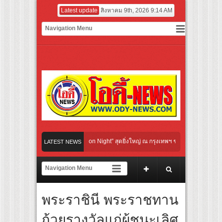
Latest update
สิงหาคม 9th, 2026 9:14 AM
ural Communication Night” สุดยิ่งใหญ่ ณ กรุงเทพฯ ขนทัพศิลปินชั้นนำ พร้อมกาล่าไนท
LATEST NEWS
บจังหวะแอโรบิกสุดมันส์ ในกิจกรรม “EM-ROBIC DANCE FOR MOM @BENCHASIRI PAR
่สุดแห่งปีจาก NUUI Starathon 8.8 “บอส-โนอึล” เปิดประเดิมเคะ-เมะ สุดเซอร์ไพร้ส์วัน
พระราชินี พระราชทาน
ปิดเกมใหม่ในวงการการศึกษา เปิดตัว “SCA PLUS” แพลตฟอร์มการเรียนรู้ “Creative Arts
อดการลงทุนในธุรกิจการศึกษากว่า 100 ล้านบาท
ถ้วยรางวัลแก่ผู้ชนะเลิศ