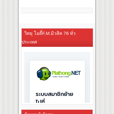
วิทยุ โอดี้F.M.มิวสิค 76 ทั่ว
ประเทศ