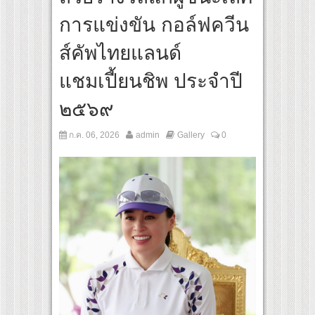
้นทางจาการ์ตา-กรุงเทพฯ เสริม Air Connectivity ดึงนักท่องเที่ยวคุณภาพจากอินโดนีเซีย 
การแข่งขัน กอล์ฟควีน
ural Communication Night” สุดยิ่งใหญ่ ณ กรุงเทพฯ ขนทัพศิลปินชั้นนำ พร้อมกาล่าไนท
ส์คัพไทยแลนด์
แชมเปี้ยนชิพ ประจำปี
๒๕๖๙
ก.ค. 06, 2026
admin
Gallery
0