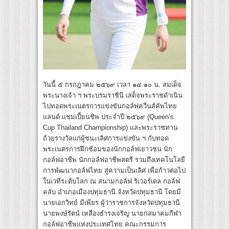
วันนี้ ๕ กรกฎาคม ๒๕๖๙ เวลา ๑๔.๑๐ น. สมเด็จ
พระนางเจ้า ฯ พระบรมราชินี เสด็จพระราชดำเนิน
ไปทอดพระเนตรการแข่งขันกอล์ฟควีนส์คัพไทย
แลนด์ แชมเปี้ยนชิพ ประจำปี ๒๕๖๙ (Queen’s
Cup Thailand Championship) และพระราชทาน
ถ้วยรางวัลแก่ผู้ชนะเลิศการแข่งขัน ฯ กับทอด
พระเนตรการฝึกซ้อมของนักกอล์ฟเยาวชน นัก
กอล์ฟอาชีพ นักกอล์ฟอาชีพสตรี รวมถึงเทคโนโลยี
การพัฒนากอล์ฟไทย สู่ความเป็นเลิศ เพื่อก้าวต่อไป
ในเวทีระดับโลก ณ สนามกอล์ฟ ริเวอร์เดล กอล์ฟ
คลับ อำเภอเมืองปทุมธานี จังหวัดปทุมธานี โดยมี
นายเอกวิทย์ มีเพียร ผู้ว่าราชการจังหวัดปทุมธานี
นายพงษ์รัตน์ เหลืองธำรงเจริญ นายกสมาคมกีฬา
กอล์ฟอาชีพแห่งประเทศไทย คณะกรรมการ