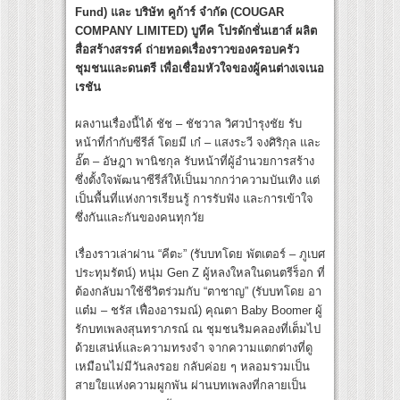
Fund) และ บริษัท คูก้าร์ จำกัด (COUGAR
COMPANY LIMITED) บูทีค โปรดักชั่นเฮาส์ ผลิต
สื่อสร้างสรรค์ ถ่ายทอดเรื่องราวของครอบครัว
ชุมชนและดนตรี เพื่อเชื่อมหัวใจของผู้คนต่างเจเนอ
เรชัน
ผลงานเรื่องนี้ได้ ชัช – ชัชวาล วิศวบำรุงชัย รับ
หน้าที่กำกับซีรีส์ โดยมี เก๋ – แสงระวี จงศิริกุล และ
อั๊ต – อัษฎา พานิชกุล รับหน้าที่ผู้อำนวยการสร้าง
ซึ่งตั้งใจพัฒนาซีรีส์ให้เป็นมากกว่าความบันเทิง แต่
เป็นพื้นที่แห่งการเรียนรู้ การรับฟัง และการเข้าใจ
ซึ่งกันและกันของคนทุกวัย
เรื่องราวเล่าผ่าน “คีตะ” (รับบทโดย พัตเตอร์ – ภูเบศ
ประทุมรัตน์) หนุ่ม Gen Z ผู้หลงใหลในดนตรีร็อก ที่
ต้องกลับมาใช้ชีวิตร่วมกับ “ตาชาญ” (รับบทโดย อา
แต๋ม – ชรัส เฟื่องอารมณ์) คุณตา Baby Boomer ผู้
รักบทเพลงสุนทราภรณ์ ณ ชุมชนริมคลองที่เต็มไป
ด้วยเสน่ห์และความทรงจำ จากความแตกต่างที่ดู
เหมือนไม่มีวันลงรอย กลับค่อย ๆ หลอมรวมเป็น
สายใยแห่งความผูกพัน ผ่านบทเพลงที่กลายเป็น