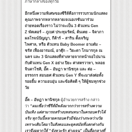
ภาษากลางของทุกวัย
อีกหนึ่งความพิเศษของซีรีส์คือการรวบรวมนักแสดง
คุณภาพจากหลากหลายเจเนอเรชันมาร่วม
ถ่ายทอดเรื่องราว ไม่ว่าจะเป็น
3 ตัวแทน Gen
Z พัตเตอร์ – ภูเบศ ประทุมรัตน์, ต้นเตย – จิดาภา
ผลโรจน์ปัญญา, กีต้าร์ – สาริน ตั้งเจริญ
ไพศาล, หรือ ตัวแทน Baby Boomer อาแต๋ม –
ชรัส เฟื่องอารมณ์, อาตุ๊ก – วิยะดา โกมารกุล ณ
นคร และ 3 นักแสดงที่ห่างหายจากหน้าจอไปนาน
กับตัวแทน Gen X อย่าง ปิยะ ศาสตรวาหา, พลอย
จินดาโชติ, อั๊ต – อัษฎา พานิชกุล และ ต่อ –
อรรถกร สอนยศ ตัวแทน Gen Y ที่จะมาส่งต่อทั้ง
รอยยิ้ม ความอบอุ่น และข้อคิดดี ๆ ให้ผู้ชมทุกช่วง
วัย
อั๊ต – อัษฎา พานิชกุล
ผู้อำนวยการสร้าง กล่าว
ว่า
“ผมเชื่อว่าซีรีส์มีพลังมากกว่าการสร้างความ
บันเทิง แต่สามารถสร้างบทสนทนาในครอบครัวได้
จริง ทุกวันนี้หลายครอบครัวมีช่องว่างระหว่างวัย
เพราะเติบโตมาในสังคมและยุคสมัยที่แตกต่างกัน
เราจึงอยากให้ “จังหวะรัก ต่างเจน” เป็นสื่อกลางที่