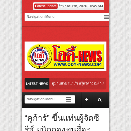
Latest update
สิงหาคม 6th, 2026 10:45 AM
ฝาผนังระดับโลก “ปู่ม่านย่าม่าน” เรียนรู้นวัตกรรมผักเชียงดาใน “หอมแผ่นดินฯ”
LATEST NEWS
ฟอร์มยักษ์ ‘คุณยายวรนาฏ’ (INHERIT) เตรียมคายตะขาบหนังไทยในรอบปฐมทัศน์โลก ณ 
สุดชีวิต โกนหัวรับบทแม่ชี นำทีมนักแสดงประชันความสยอง!
เซปต์ “Modern City Feelings” สะท้อนความหลากหลายของผู้คนและการใช้ชีวิตผ่านเสื้อผ้า
“คูก้าร์” ขึ้นแท่นผู้จัดซี
ลากหลายของผู้คนและช่วงเวลาต่างๆ ในชีวิตประจำวัน เพื่อการแต่งตัวที่ตอบโจทย์ทุกโ
ND” ศิลปินชื่อดังจากเกาหลี และ “MINTTHY” จาก “MFlow Entertainment” เฉลิมฉลอง “SE
รีส์ ผนึกกองทุนสื่อฯ