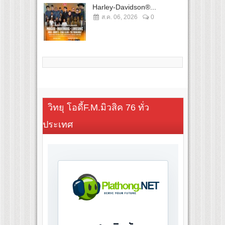
Harley-Davidson®...
ส.ค. 06, 2026
0
วิทยุ โอดี้F.M.มิวสิค 76 ทั่ว
ประเทศ