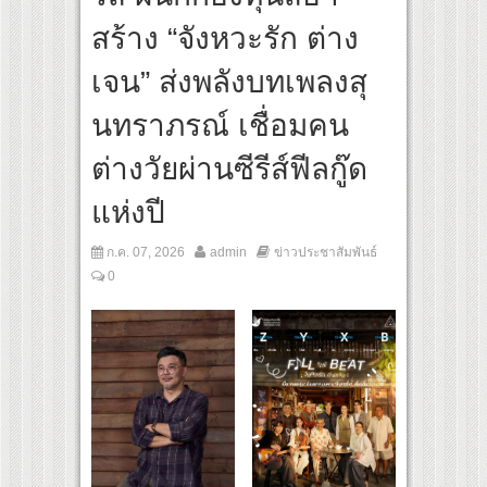
 (Birth)’ เชื่อมคัลเจอร์เกาหลี-ไทย ผ่านแฟชั่น ความงาม ดนตรี การแสดง และศิลปะ เข้าด้
สร้าง “จังหวะรัก ต่าง
ันหยุดพิศวงกับภูตผีกุ๊กกู๋” เผยโปสเตอร์และตัวอย่างแรก ก่อนฉาย 24 กันยายนนี้
เจน” ส่งพลังบทเพลงสุ
ฝาผนังระดับโลก “ปู่ม่านย่าม่าน” เรียนรู้นวัตกรรมผักเชียงดาใน “หอมแผ่นดินฯ”
นทราภรณ์ เชื่อมคน
ต่างวัยผ่านซีรีส์ฟีลกู๊ด
แห่งปี
ก.ค. 07, 2026
admin
ข่าวประชาสัมพันธ์
0