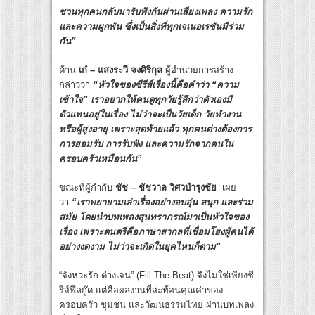
ชวนทุกคนกลับมารับฟังกันผ่านเสียงเพลง ความรัก
และความผูกพัน ซึ่งเป็นสิ่งที่ทุกเจเนอเรชันมีร่วม
กัน”
ด้าน
เก๋ – แสงระวี จงศิริกุล
ผู้อำนวยการสร้าง
กล่าวว่า
“หัวใจของซีรีส์เรื่องนี้คือคำว่า “ความ
เข้าใจ” เราอยากให้คนดูทุกวัยรู้สึกว่าตัวเองมี
ตัวแทนอยู่ในเรื่อง ไม่ว่าจะเป็นวัยเด็ก วัยทำงาน
หรือผู้สูงอายุ เพราะสุดท้ายแล้ว ทุกคนต่างต้องการ
การยอมรับ การรับฟัง และความรักจากคนใน
ครอบครัวเหมือนกัน”
ขณะที่ผู้กำกับ
ชัช – ชัชวาล วิศวบำรุงชัย
เผย
ว่า
“เราพยายามเล่าเรื่องอย่างอบอุ่น สนุก และร่วม
สมัย โดยนำบทเพลงสุนทราภรณ์มาเป็นหัวใจของ
เรื่อง เพราะดนตรีคือภาษาสากลที่เชื่อมโยงผู้คนได้
อย่างงดงาม ไม่ว่าจะเกิดในยุคไหนก็ตาม”
“จังหวะรัก ต่างเจน” (Fill The Beat) จึงไม่ใช่เพียงซี
รีส์ฟีลกู๊ด แต่คือผลงานที่สะท้อนคุณค่าของ
ครอบครัว ชุมชน และวัฒนธรรมไทย ผ่านบทเพลง