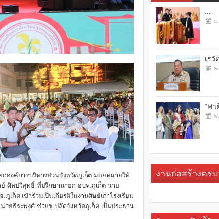
...
ม.
เรวั
พ.
“ฟาต
พ.
งานก่อสร้างคร
นายกองค์การบริหารส่วนจังหวัดภูเก็ต มอยหมายให้
ิลปวิสุทธิ์ ที่ปรึกษานายก อบจ.ภูเก็ต นาย
ก็ต เข้าร่วมเป็นเกียรติในงานศิษย์เก่าโรงเรียน
ี นายธีระพงศ์ ช่วยชู ปลัดจังหวัดภูเก็ต เป็นประธาน