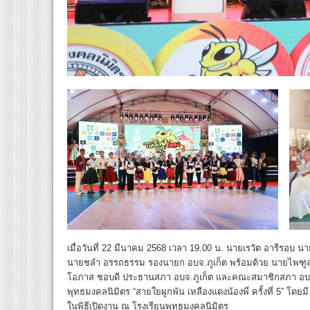
เมื่อวันที่ 22 มีนาคม 2568 เวลา 19.00 น. นายเรวัต อารีรอบ 
นายชลำ อรรถธรรม รองนายก อบจ.ภูเก็ต พร้อมด้วย นายไพฑูลย์ ศ
โอภาส ชอบดี ประธานสภา อบจ.ภูเก็ต และคณะสมาชิกสภา อบจ.ภูเ
พุทธมงคลนิมิตร “สายใยผูกพัน เหลืองแดงน้องพี่ ครั้งที่ 5” โดยม
ในพิธีเปิดงาน ณ โรงเรียนพุทธมงคลนิมิตร