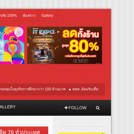
ิรภัย 100%
ห้องข่าว
Gallery
ุรกิจการศึกษากว่า 100 ล้านบาท
ททท. ต้อนรับเที่ยวบินปฐมฤกษ์สายการบิน TransNusa 
ALLERY
FOLLOW
วสิค 76 ทั่วประเทศ