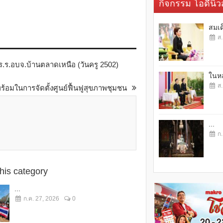
กิจกรรม โอดี้นิวส
สมเด
ส.
ร.ร.อบจ.บ้านตลาดเหนือ (วันครู 2502)
ในหล
ส.
ร้อมในการจัดตั้งศูนย์ฟื้นฟูสุขภาพชุมชน
...
ก.
this category
...
ก.ค. 27, 2026
0