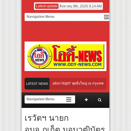
Latest update
สิงหาคม 9th, 2026 9:14 AM
ultural Communication Night” สุดยิ่งใหญ่ ณ กรุงเทพฯ ขนทัพศิลปินชั้นนำ พร้อมกาล่าไ
LATEST NEWS
กับจังหวะแอโรบิกสุดมันส์ ในกิจกรรม “EM-ROBIC DANCE FOR MOM @BENCHASIRI P
ที่สุดแห่งปีจาก NUUI Starathon 8.8 “บอส-โนอึล” เปิดประเดิมเคะ-เมะ สุดเซอร์ไพร้ส์ว
เรวัตฯ นายก
 เปิดเกมใหม่ในวงการการศึกษา เปิดตัว “SCA PLUS” แพลตฟอร์มการเรียนรู้ “Creative Ar
อดการลงทุนในธุรกิจการศึกษากว่า 100 ล้านบาท
อบจ.ภูเก็ต มอบวุฒิบัตร