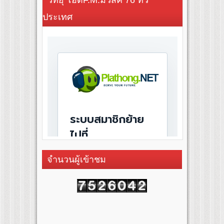
วิทยุ โอดี้F.M.มิวสิค 76 ทั่ว
ประเทศ
จำนวนผู้เข้าชม