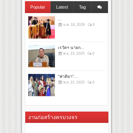
Popular
Latest
Tag
...
ม.ค. 18, 2026
0
เรวัตฯ นายก...
พ.ย. 23, 2025
0
“ฟาติมา”...
พ.ย. 22, 2025
0
งานก่อสร้างครบวงจร