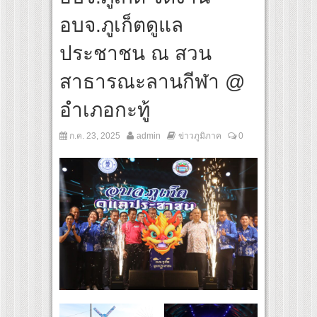
ลปินชื่อดังจากเกาหลี และ “MINTTHY” จาก “MFlow Entertainment” เฉลิมฉลอง “SELBAN” 
อบจ.ภูเก็ตดูแล
h)’ เชื่อมคัลเจอร์เกาหลี-ไทย ผ่านแฟชั่น ความงาม ดนตรี การแสดง และศิลปะ เข้าด้วยกัน
ประชาชน ณ สวน
ร์ สู่ทีมชาติไทย ชวนแฟนลูกยางใกล้ชิดนักตบสาวทีมชาติไทย 15 ส.ค.นี้
สาธารณะลานกีฬา @
อำเภอกะทู้
ก.ค. 23, 2025
admin
ข่าวภูมิภาค
0