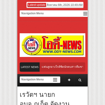
Latest update
สิงหาคม 6th, 2026 10:49 AM
ร์ สู่ทีมชาติไทย ชวนแฟนลูกยางใกล้ชิดนักตบสาวทีมชาติไทย 15 ส.ค.นี้
LATEST NEWS
ระดับโลก “ปู่ม่านย่าม่าน” เรียนรู้นวัตกรรมผักเชียงดาใน “หอมแผ่นดินฯ”
ักษ์ ‘คุณยายวรนาฏ’ (INHERIT) เตรียมคายตะขาบหนังไทยในรอบปฐมทัศน์โลก ณ เทศกาล
สุดชีวิต โกนหัวรับบทแม่ชี นำทีมนักแสดงประชันความสยอง!
เรวัตฯ นายก
“Modern City Feelings” สะท้อนความหลากหลายของผู้คนและการใช้ชีวิตผ่านเสื้อผ้าที่ตอบ
ยของผู้คนและช่วงเวลาต่างๆ ในชีวิตประจำวัน เพื่อการแต่งตัวที่ตอบโจทย์ทุกโอกาส
อบจ.ภูเก็ต จัดงาน