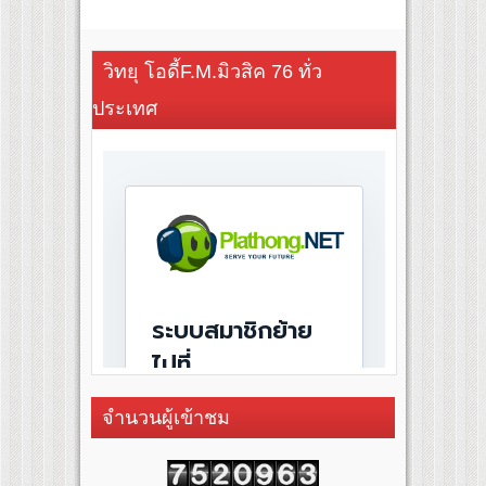
วิทยุ โอดี้F.M.มิวสิค 76 ทั่ว
ประเทศ
จำนวนผู้เข้าชม