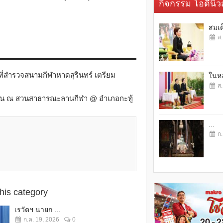
กิจกรรม โอดี้นิวส
สมเด
ส.
นที่สำรวจสนามกีฬาหาดสุรินทร์ เตรียม
ในหล
ส.
ชาชน ณ สวนสาธารณะลานกีฬา @ อำเภอกะทู้
...
ก.
this category
เรวัตฯ นายก ...
ก.ค. 19, 2026
0