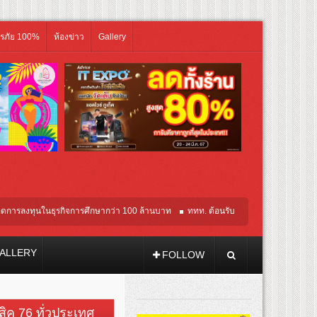
ิรภัย 100%
ห้องข่าว
Gallery
ุนในธุรกิจการศึกษากว่า 100 ล้านบาท
ททท. ต้อนรับเที่ยวบินปฐมฤกษ์สายการบิน TransN
ALLERY
FOLLOW
วสิค 76 ทั่วประเทศ