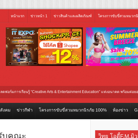
หน้าแรก
ข่าวหน้า 1
ข่าวสินค้าและผลิตภัณฑ์
โครงการขับขี่สวมหมวกน
รเรียนรู้ “Creative Arts & Entertainment Education” แห่งอนาคต พร้อมต่อยอดการลงท
วสังคม
ข่าวกีฬา
โครงการขับขี่สวมหมวกนิรภัย 100%
ห้องข่าว
G
นรับคณะ
วิทยุ โอดี้F.M.มิ