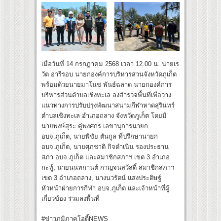
เมื่อวันที่ 14 กรกฎาคม 2568 เวลา 12.00 น. นายเร
วัต อารีรอบ นายกองค์การบริหารส่วนจังหวัดภูเก็ต
พร้อมด้วยนายมาโนช พันธ์ฉลาด นายกองค์การ
บริหารส่วนตำบลเชิงทะเล ลงสำรวจพื้นที่เพื่อวาง
แนวทางการปรับปรุงพัฒนาสนามกีฬาหาดสุรินทร์
ตำบลเชิงทะเล อำเภอถลาง จังหวัดภูเก็ต โดยมี
นายพงษ์สุระ คู่พงศกร เลขานุการนายก
อบจ.ภูเก็ต, นายพิชัย ตันกูล ที่ปรึกษานายก
อบจ.ภูเก็ต, นายศุภชาติ กิจดำเนิน รองประธาน
สภา อบจ.ภูเก็ต และสมาชิกสภาฯ เขต 3 อำเภอ
กะทู้, นายนนทกานต์ กาญจนสวัสดิ์ สมาชิกสภาฯ
เขต 3 อำเภอถลาง, นางนวรัตน์ แสงประดิษฐ์
หัวหน้าฝ่ายการกีฬา อบจ.ภูเก็ต และเจ้าหน้าที่ผู้
เกี่ยวข้อง ร่วมลงพื้นที่
#ข่าวภูมิภาคโอดี้NEWS