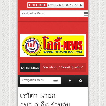
Latest update
สิงหาคม 6th, 2026 2:20 PM
inal “Under Her Rules ใต้เงาจันทรา” เปิดเคมี “อุ้ม–มีนา” ประกบคู่ครั้งสำคัญ ชวนแฟนป
LATEST NEWS
คนไทย “เลิกอาย เลิกเงียบ เลิกชะล่าใจ” เรื่อง HPV ในแคมเปญ “HPV ไม่เป็นไร…ไม่ได้”
ียงเชียร์ สู่ทีมชาติไทย ชวนแฟนลูกยางใกล้ชิดนักตบสาวทีมชาติไทย 15 ส.ค.นี้
เรวัตฯ นายก
มฝาผนังระดับโลก “ปู่ม่านย่าม่าน” เรียนรู้นวัตกรรมผักเชียงดาใน “หอมแผ่นดินฯ”
อบจ.ภูเก็ต ร่วมกับ
ฟอร์มยักษ์ ‘คุณยายวรนาฏ’ (INHERIT) เตรียมคายตะขาบหนังไทยในรอบปฐมทัศน์โลก ณ 