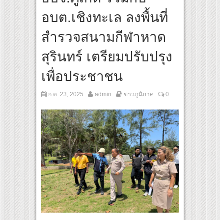
สุดชีวิต โกนหัวรับบทแม่ชี นำทีมนักแสดงประชันความสยอง!
อบต.เชิงทะเล ลงพื้นที่
inal “Under Her Rules ใต้เงาจันทรา” เปิดเคมี “อุ้ม–มีนา” ประกบคู่ครั้งสำคัญ ชวนแฟนป
สำรวจสนามกีฬาหาด
สุรินทร์ เตรียมปรับปรุง
เพื่อประชาชน
ก.ค. 23, 2025
admin
ข่าวภูมิภาค
0