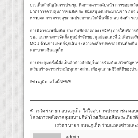
ประเด็นสำคัญในการประชุม ติดตามความคืบหน้า การขอยกเว้
มาตรการควบคุมการขนส่งขยะ สนับสนุนงบประมาณจาก อบจ.ภูเก็
ทราบผล การตรวจสุขภาพประชาชนใกล้พื้นที่ฝังกลบ จัดทำ ระ
การพิจารณาเพิ่มเติม ร่าง บันทึกข้อตกลง (MOA) การให้บริกา
ขยะ แนวทางการจัดตั้ง ศูนย์กำจัดขยะมูลฝอยแห่งที่ 2 เพื่อร
MOU ด้านการแพทย์ฉุกเฉิน ระหว่างองค์กรปกครองส่วนท้องถิ่น
พยาบาลวชินะภูเก็ต
การประชุมครั้งนี้ถือเป็นอีกก้าวสำคัญในการร่วมกันแก้ไขปัญหาข
เสริมสร้างความร่วมมือทุกภาคส่วน เพื่อคุณภาพชีวิตที่ดีของป
#ข่าวภูมิภาคโอดี้NEWS
เรวัตฯ นายก อบจ.ภูเก็ต ใส่ใจสุขภาพประชาชน มอบเ
โครงการหลังคาคลุมสนามกีฬาโรงเรียนเฉลิมพระเกียรติ
เรวัตฯ นายก อบจ.ภูเก็ต ร่วมแถลงข่าวและ
admin