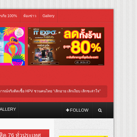
ิรภัย 100%
ห้องข่าว
Gallery
ิงติดเชื้อ HPV ชวนคนไทย “เลิกอาย เลิกเงียบ เลิกชะล่าใจ” เรื่อง HPV ในแคมเปญ “HPV ไม
หัวรับบทแม่ชี นำทีมนักแสดงประชันความสยอง!
ALLERY
FOLLOW
วสิค 76 ทั่วประเทศ