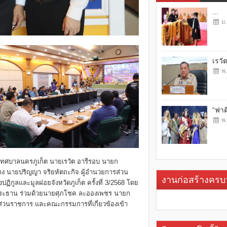
...
ม.
เรวั
พ.
“ฟาต
พ.
าเทศบาลนครภูเก็ต นายเรวัต อารีรอบ นายก
าง นายปริญญา จริยหัตถะกิจ ผู้อำนวยการส่วน
งานก่อสร้างคร
ิกูลและมูลฝอยจังหวัดภูเก็ต ครั้งที่ 3/2568 โดย
ป็นประธาน ร่วมด้วยนายศุภโชค ละอองเพชร นายก
าส่วนราชการ และคณะกรรมการที่เกี่ยวข้องเข้า