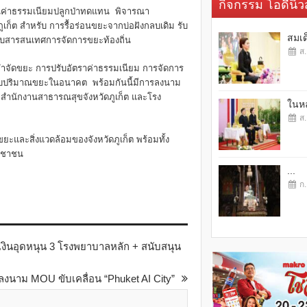
กิจกรรม โอดี้นิวส
นค่าธรรมเนียมปลูกป่าทดแทน พิจารณา
ต สำหรับ การรื้อร่อนขยะจากบ่อฝังกลบเดิม รับ
สมเด
บบสารสนเทศการจัดการขยะท้องถิ่น
ส.
รกำจัดขยะ การปรับอัตราค่าธรรมเนียม การจัดการ
องรับปริมาณขยะในอนาคต พร้อมกันนี้มีการลงนาม
 สำนักงานสาธารณสุขจังหวัดภูเก็ต และโรง
ในหล
ส.
ยะและสิ่งแวดล้อมของจังหวัดภูเก็ต พร้อมทั้ง
ระชาชน
...
ก.
งินอุดหนุน 3 โรงพยาบาลหลัก + สนับสนุน
ลงนาม MOU ขับเคลื่อน “Phuket AI City”