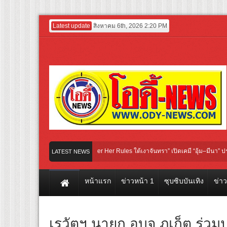
Latest update
สิงหาคม 6th, 2026 2:20 PM
รวงซีรีส์ iQIYI Original “Under Her Rules ใต้เงาจันทรา” เปิดเคมี “อุ้ม–มีนา” ประกบคู
LATEST NEWS
ย่างแรก! ภาพยนตร์ฟอร์มยักษ์ ‘คุณยายวรนาฏ’ (INHERIT) เตรียมคายตะขาบหนังไทยในร
หน้าแรก
ข่าวหน้า 1
ซุบซิบบันเทิง
ข่า
เรวัตฯ นายก อบจ.ภูเก็ต ร่ว