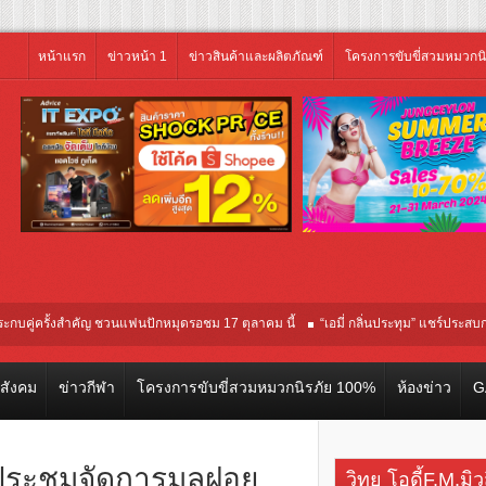
หน้าแรก
ข่าวหน้า 1
ข่าวสินค้าและผลิตภัณฑ์
โครงการขับขี่สวมหมวกน
่ครั้งสำคัญ ชวนแฟนปักหมุดรอชม 17 ตุลาคม นี้
“เอมี่ กลิ่นประทุม” แชร์ประสบการณ์จร
อบปฐมทัศน์โลก ณ เทศกาลภาพยนตร์นานาชาติโตรอนโต “จุ๋ย วรัทยา” ทุ่มสุดชีวิต โกน
วสังคม
ข่าวกีฬา
โครงการขับขี่สวมหมวกนิรภัย 100%
ห้องข่าว
G
มประชุมจัดการมูลฝอย
วิทยุ โอดี้F.M.มิ