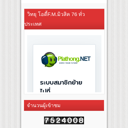
วิทยุ โอดี้F.M.มิวสิค 76 ทั่ว
ประเทศ
จำนวนผู้เข้าชม