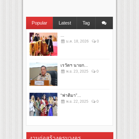
Popular
Latest
Tag
...
ม.ค. 18, 2026
0
เรวัตฯ นายก...
พ.ย. 23, 2025
0
“ฟาติมา”...
พ.ย. 22, 2025
0
งานก่อสร้างครบวงจร