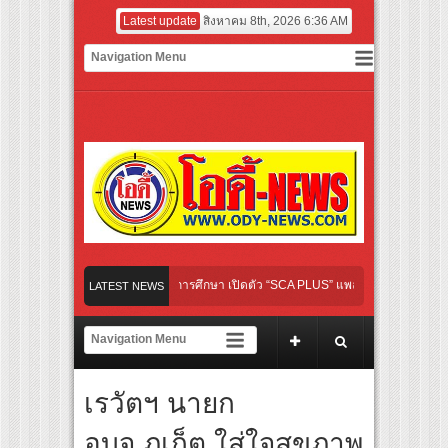
Latest update
สิงหาคม 8th, 2026 6:36 AM
 เปิดเกมใหม่ในวงการการศึกษา เปิดตัว “SCA PLUS” แพลตฟอร์มการเรียนรู้ “Creative Ar
LATEST NEWS
อดการลงทุนในธุรกิจการศึกษากว่า 100 ล้านบาท
เส้นทางจาการ์ตา-กรุงเทพฯ เสริม Air Connectivity ดึงนักท่องเที่ยวคุณภาพจากอินโดนีเซี
ไทย เตรียมเดบิวต์ลงซีรีย์แนวตั้ง พร้อมเขย่าวงการบันเทิงยุคดิจิทัล
เรวัตฯ นายก
ใหม่ “Your Candy” พร้อมเสิร์ฟ MV สดใส ได้ “ต้าเหนิง” และ “ณิชา” ร่วมเติมสีสัน
อบจ.ภูเก็ต ใส่ใจสุขภาพ