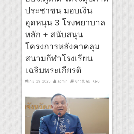
 ปลุกกระแส ผิวโชกุ ผิวโชว์ได้ ตอบโจทย์คนรุ่นใหม่
ประชาชน มอบเงิน
 เปิดเกมใหม่ในวงการการศึกษา เปิดตัว “SCA PLUS” แพลตฟอร์มการเรียนรู้ “Creative Ar
อดการลงทุนในธุรกิจการศึกษากว่า 100 ล้านบาท
อุดหนุน 3 โรงพยาบาล
หลัก + สนับสนุน
โครงการหลังคาคลุม
สนามกีฬาโรงเรียน
เฉลิมพระเกียรติ
ก.ย. 29, 2025
admin
ข่าวสังคม
0