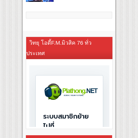
วิทยุ โอดี้F.M.มิวสิค 76 ทั่ว
ประเทศ