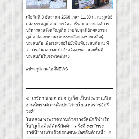
เมื่อวันที่ 3 ธันวาคม 2568 เวลา 11.30 น. ณ มูลนิธิ
กุศลธรรมภูเก็ต นายเรวัต อารีรอบ นายกองค์การ
บริหารส่วนจังหวัดภูเก็ต ร่วมกับมูลนิธิกุศลธรรม
ภูเก็ต ปล่อยขบวนรถบรรทุกสิ่งของช่วยเหลือผู้
ประสบภัย เพื่อเร่งส่งต่อไปยังพื้นที่ประสบภัย ณ ที่
ว่าการอำเภอบางกร่ำ จังหวัดสงขลา และพื้นที่
ประสบภัยในจังหวัดพัทลุง
#ข่าวภูมิภาคโอดี้NEWS
เรวัตฯ นายก อบจ.ภูเก็ต เป็นประธานเปิด
งานนิทรรศการศิลปะ “สายใย แห่งราชจักรี
วงศ์”
ในหลวง พระราชทานถ้วยรางวัลนักกีฬาเรือ
ใบ“ภูเก็ตคิงส์คัพรีกัตต้า” ครั้งที่ ๓๗ “พระ
ราชินี” ทรงรับถ้วยรองชนะเลิศอันดับหนึ่ง