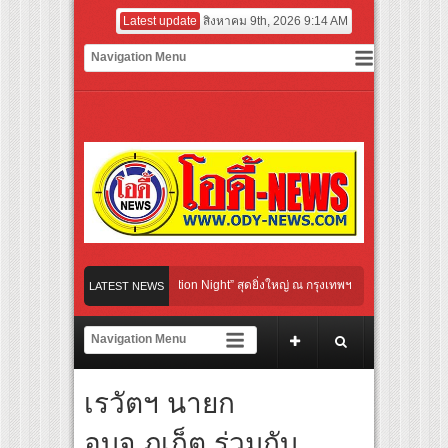
Latest update
สิงหาคม 9th, 2026 9:14 AM
tural Communication Night” สุดยิ่งใหญ่ ณ กรุงเทพฯ ขนทัพศิลปินชั้นนำ พร้อมกาล่าไนท
LATEST NEWS
ับจังหวะแอโรบิกสุดมันส์ ในกิจกรรม “EM-ROBIC DANCE FOR MOM @BENCHASIRI PAR
่สุดแห่งปีจาก NUUI Starathon 8.8 “บอส-โนอึล” เปิดประเดิมเคะ-เมะ สุดเซอร์ไพร้ส์วัน
เรวัตฯ นายก
ปิดเกมใหม่ในวงการการศึกษา เปิดตัว “SCA PLUS” แพลตฟอร์มการเรียนรู้ “Creative Arts
อดการลงทุนในธุรกิจการศึกษากว่า 100 ล้านบาท
อบจ.ภูเก็ต ร่วมกับ