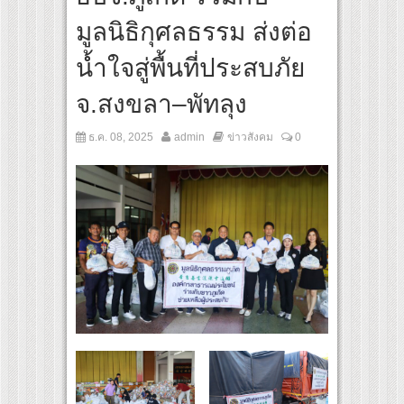
ส้นทางจาการ์ตา-กรุงเทพฯ เสริม Air Connectivity ดึงนักท่องเที่ยวคุณภาพจากอินโดนีเซีย
มูลนิธิกุศลธรรม ส่งต่อ
tural Communication Night” สุดยิ่งใหญ่ ณ กรุงเทพฯ ขนทัพศิลปินชั้นนำ พร้อมกาล่าไนท
น้ำใจสู่พื้นที่ประสบภัย
จ.สงขลา–พัทลุง
ธ.ค. 08, 2025
admin
ข่าวสังคม
0